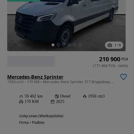
1
/
6
210 900
PLN
(
171 464
PLN
-
netto
)
Mercedes-Benz Sprinter
1950 cm3 • 170 KM • Mercedes-Benz Sprinter 317 Brygadowy 7os. MBUX Salon Polska Duda-Cars
59 402 km
Diesel
1950 cm3
170 KM
2025
Golęczewo (Wielkopolskie)
Firma • Podbite