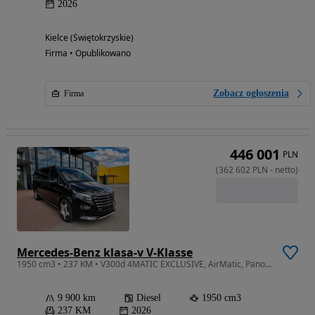
2026
Kielce (Świętokrzyskie)
Firma • Opublikowano
Zobacz ogłoszenia
Firma
446 001
PLN
(
362 602
PLN
-
netto
)
Mercedes-Benz klasa-v V-Klasse
1950 cm3 • 237 KM • V300d 4MATIC EXCLUSIVE, AirMatic, Panorama, Nappa, Webasto DDS80406
9 900 km
Diesel
1950 cm3
237 KM
2026