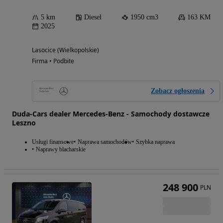
5 km
Diesel
1950 cm3
163 KM
2025
Lasocice (Wielkopolskie)
Firma • Podbite
Zobacz ogłoszenia
Duda-Cars dealer Mercedes-Benz - Samochody dostawcze
Leszno
Usługi finansowe
Naprawa samochodów
Szybka naprawa
Naprawy blacharskie
248 900
PLN