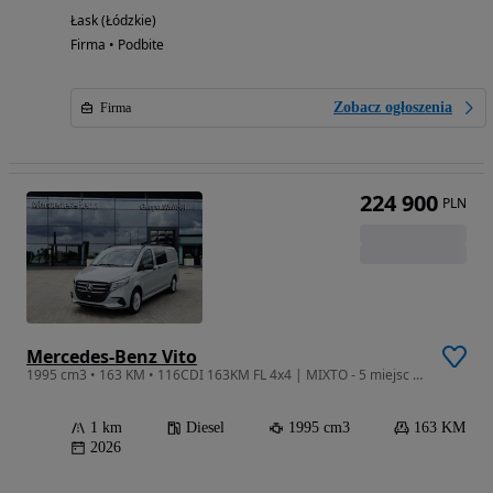
Łask (Łódzkie)
Firma • Podbite
Zobacz ogłoszenia
Firma
224 900
PLN
Mercedes-Benz Vito
1995 cm3 • 163 KM • 116CDI 163KM FL 4x4 | MIXTO - 5 miejsc | kamera | FV23%
1 km
Diesel
1995 cm3
163 KM
2026