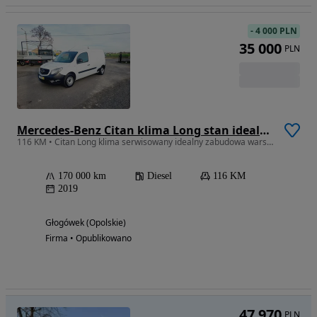
-
4 000 PLN
35 000
PLN
Mercedes-Benz Citan klima Long stan idealny zabudowa warsztatowa 116 pd diesel
116 KM • Citan Long klima serwisowany idealny zabudowa warsztatowa
170 000 km
Diesel
116 KM
2019
Głogówek (Opolskie)
Firma • Opublikowano
47 970
PLN