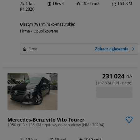
1 km
Diesel
1950 cm3
163 KM
2026
Olsztyn (Warmińsko-mazurskie)
Firma • Opublikowano
Zobacz ogłoszenia
Firma
231 024
PLN
(
187 824
PLN
-
netto
)
Mercedes-Benz vito Vito Tourer
1950 cm3 • 136 KM • gotowy do zabudowy (NMŁ 70294)
10 km
Diesel
1950 cm3