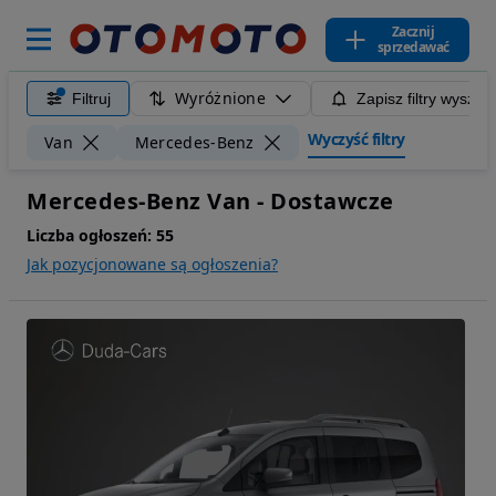
Zacznij
sprzedawać
Wyróżnione
Filtruj
Zapisz filtry wyszuk
Wyczyść filtry
Van
Mercedes-Benz
Mercedes-Benz Van - Dostawcze
Liczba ogłoszeń:
55
Jak pozycjonowane są ogłoszenia?