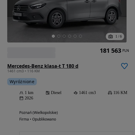
1
/
6
181 563
PLN
Mercedes-Benz klasa-t T 180 d
1461 cm3 • 116 KM
Wyróżnione
1 km
Diesel
1461 cm3
116 KM
2026
Poznań (Wielkopolskie)
Firma • Opublikowano