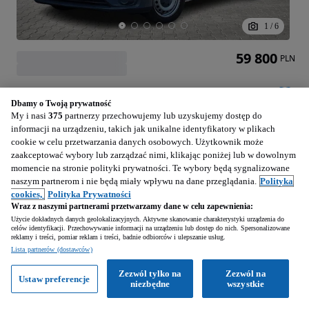
1
/
6
59 800
PLN
Mercedes-Benz vito
Dbamy o Twoją prywatność
1598 cm3 • 114 KM • 1.6/115KM klima , bluetooth , czujniki parkowania przód i tył
My i nasi
375
partnerzy przechowujemy lub uzyskujemy dostęp do
informacji na urządzeniu, takich jak unikalne identyfikatory w plikach
105 500 km
Diesel
1598 cm3
cookie w celu przetwarzania danych osobowych. Użytkownik może
114 KM
2017
zaakceptować wybory lub zarządzać nimi, klikając poniżej lub w dowolnym
momencie na stronie polityki prywatności. Te wybory będą sygnalizowane
naszym partnerom i nie będą miały wpływu na dane przeglądania.
Polityka
Katowice (Śląskie)
cookies,
Polityka Prywatności
Firma • Podbite
Wraz z naszymi partnerami przetwarzamy dane w celu zapewnienia:
Użycie dokładnych danych geolokalizacyjnych. Aktywne skanowanie charakterystyki urządzenia do
celów identyfikacji. Przechowywanie informacji na urządzeniu lub dostęp do nich. Spersonalizowane
reklamy i treści, pomiar reklam i treści, badnie odbiorców i ulepszanie usług.
Zobacz ogłoszenia
Lista partnerów (dostawców)
Hyundai WARO Rozdzieńskiego
Zezwól tylko na
Zezwól na
Ustaw preferencje
niezbędne
wszystkie
Usługi finansowe
Naprawa samochodów
Szybka naprawa
Naprawy blacharskie