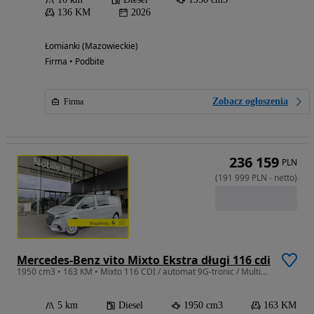
136 KM
2026
Łomianki (Mazowieckie)
Firma • Podbite
Zobacz ogłoszenia
Firma
236 159
PLN
(
191 999
PLN
-
netto
)
Mercedes-Benz vito Mixto Ekstra długi 116 cdi
1950 cm3 • 163 KM • Mixto 116 CDI / automat 9G-tronic / Multibeam / 6-osobowy / skóra
5 km
Diesel
1950 cm3
163 KM