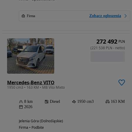
Zobacz ogłoszenia
Firma
272 492
PLN
(
221 538
PLN
-
netto
)
Mercedes-Benz VITO
1950 cm3 • 163 KM • MB Vito Mixto
8 km
Diesel
1950 cm3
163 KM
2026
Jelenia Góra (Dolnośląskie)
Firma • Podbite