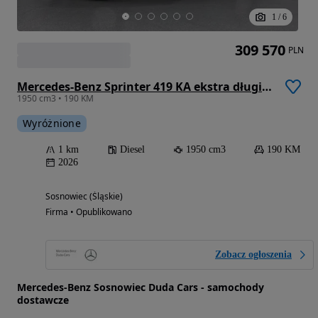
1
/
6
309 570
PLN
Mercedes-Benz Sprinter 419 KA ekstra długi SELECT
1950 cm3 • 190 KM
Wyróżnione
1 km
Diesel
1950 cm3
190 KM
2026
Sosnowiec (Śląskie)
Firma • Opublikowano
Zobacz ogłoszenia
Mercedes-Benz Sosnowiec Duda Cars - samochody
dostawcze