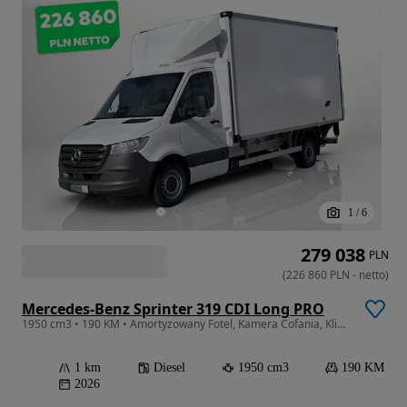
1
/
6
279 038
PLN
(
226 860
PLN
-
netto
)
Mercedes-Benz Sprinter 319 CDI Long PRO
1950 cm3 • 190 KM • Amortyzowany Fotel, Kamera Cofania, Klimatyzacja - Od ręki !
1 km
Diesel
1950 cm3
190 KM
2026