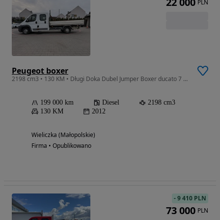
22 000
PLN
Peugeot boxer
2198 cm3 • 130 KM • Długi Doka Dubel Jumper Boxer ducato 7 osobowy maxi L3
199 000 km
Diesel
2198 cm3
130 KM
2012
Wieliczka (Małopolskie)
Firma • Opublikowano
-
9 410 PLN
73 000
PLN