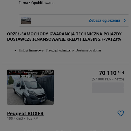
Firma • Opublikowano
Zobacz ogłoszenia
ORZEŁ-SAMOCHODY GWARANCJA TECHNICZNA.POJAZDY
DOSTAWCZE.FINANSOWANIE,KREDYT,LEASING,F-VAT23%
Usługi finansowe
Przegląd techniczny
Dostawa do domu
70 110
PLN
(
57 000
PLN
-
netto
)
Peugeot BOXER
1997 cm3 • 163 KM