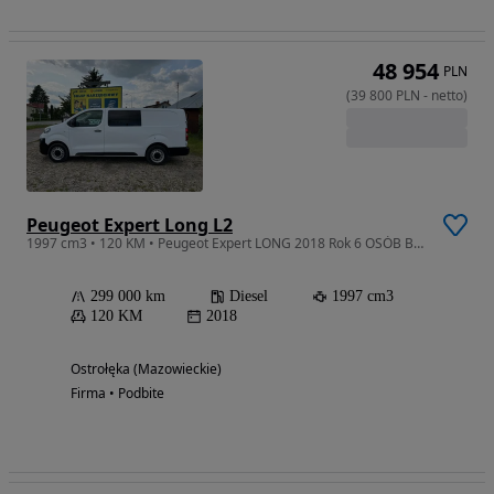
48 954
PLN
(
39 800
PLN
-
netto
)
Peugeot Expert Long L2
1997 cm3 • 120 KM • Peugeot Expert LONG 2018 Rok 6 OSÓB Brygadówka 39800 zł Netto
299 000 km
Diesel
1997 cm3
120 KM
2018
Ostrołęka (Mazowieckie)
Firma • Podbite