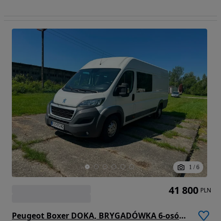
1
/
6
41 800
PLN
Peugeot Boxer DOKA, BRYGADÓWKA 6-osób 2.0 diesel 163kM, manual,2017rok, EURO 6! ORGINALNY NIEWIELKI PRZEBIEG!