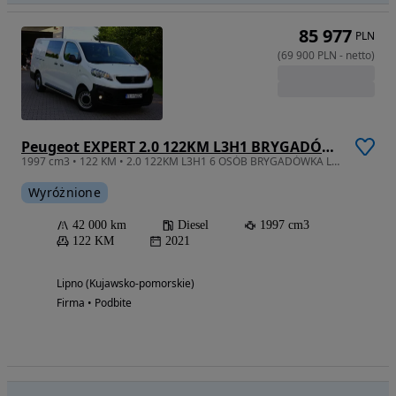
85 977
PLN
(
69 900
PLN
-
netto
)
Peugeot EXPERT 2.0 122KM L3H1 BRYGADÓWKA 6 OSÓB LONG NAVIGACJA MAŁY PRZEBIEG 42 TYŚ KM FV23%
1997 cm3 • 122 KM • 2.0 122KM L3H1 6 OSÓB BRYGADÓWKA LONG Bezwypadkowy Serwis FV23%
Wyróżnione
42 000 km
Diesel
1997 cm3
122 KM
2021
Lipno (Kujawsko-pomorskie)
Firma • Podbite