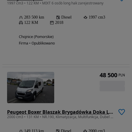
1997 cm3 • 122 KM • MIXT 6 osób long hak zarejestrowany
283 500 km
Diesel
1997 cm3
122 KM
2018
Chojnice (Pomorskie)
Firma • Opublikowano
48 500
PLN
Peugeot Boxer Blaszak Brygadówka Doka L4H2 7-miejsc Salon PL, Jeden Właściciel
2000 cm3 • 131 KM • NR.190, Klimatyzacja, Multifunkcja, Dubel Kabina
149 113 km
Diesel
2000 cm3