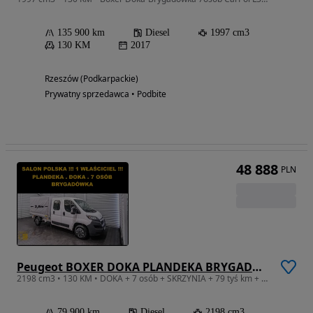
135 900 km
Diesel
1997 cm3
130 KM
2017
Rzeszów (Podkarpackie)
Prywatny sprzedawca • Podbite
48 888
PLN
Peugeot BOXER DOKA PLANDEKA BRYGADÓWKA 7 OSÓB
2198 cm3 • 130 KM • DOKA + 7 osób + SKRZYNIA + 79 tyś km + Salon POLSKA + SERWIS !!!
79 900 km
Diesel
2198 cm3