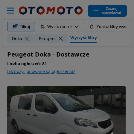
Zacznij
sprzedawać
Wyróżnione
Filtruj
Zapisz filtry wyszuk
Wyczyść filtry
Doka
Peugeot
Peugeot Doka - Dostawcze
Liczba ogłoszeń:
81
Jak pozycjonowane są ogłoszenia?