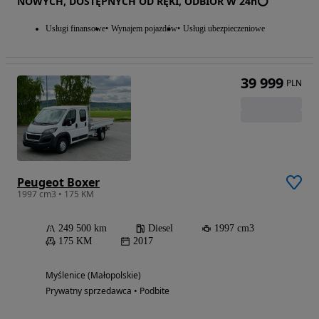
NOWYCH, DOSTĘPNYCH OD RĘKI, ODBIÓR W 24h⭕
Usługi finansowe
Wynajem pojazdów
Usługi ubezpieczeniowe
39 999
PLN
Peugeot Boxer
1997 cm3 • 175 KM
249 500 km
Diesel
1997 cm3
175 KM
2017
Myślenice (Małopolskie)
Prywatny sprzedawca • Podbite