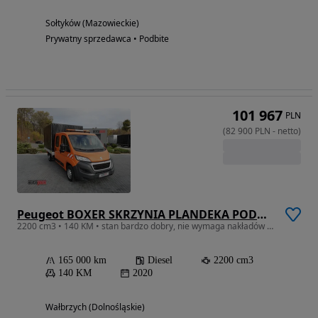
Sołtyków (Mazowieckie)
Prywatny sprzedawca • Podbite
101 967
PLN
(
82 900
PLN
-
netto
)
Peugeot BOXER SKRZYNIA PLANDEKA PODWÓJNA KABINA DOKA 7 MIEJSC KLIMATYZACJA PNEUMATYKA 140KM
2200 cm3 • 140 KM • stan bardzo dobry, nie wymaga nakładów finansowcyh, dostępny od ręki
165 000 km
Diesel
2200 cm3
140 KM
2020
Wałbrzych (Dolnośląskie)