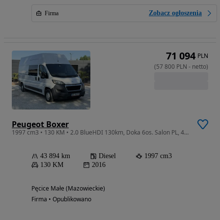
Zobacz ogłoszenia
Firma
71 094
PLN
(
57 800
PLN
-
netto
)
Peugeot Boxer
1997 cm3 • 130 KM • 2.0 BlueHDI 130km, Doka 6os. Salon PL, 43tyś km!!! FV23%
43 894 km
Diesel
1997 cm3
130 KM
2016
Pęcice Małe (Mazowieckie)
Firma • Opublikowano