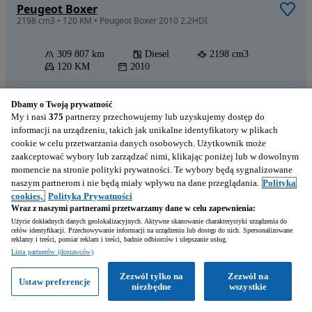
Peugeot Boxer
2198 cm3 • 120 KM • Peugeot Boxer 2010 2.2HDI
309 807 km
Diesel
2198 cm3
120 KM
2010
Czerniejewo (Wielkopolskie)
Dbamy o Twoją prywatność
Prywatny sprzedawca • Opublikowano
My i nasi
375
partnerzy przechowujemy lub uzyskujemy dostęp do
informacji na urządzeniu, takich jak unikalne identyfikatory w plikach
cookie w celu przetwarzania danych osobowych. Użytkownik może
zaakceptować wybory lub zarządzać nimi, klikając poniżej lub w dowolnym
momencie na stronie polityki prywatności. Te wybory będą sygnalizowane
naszym partnerom i nie będą miały wpływu na dane przeglądania.
Polityka
23 400
PLN
cookies,
Polityka Prywatności
Wraz z naszymi partnerami przetwarzamy dane w celu zapewnienia:
Użycie dokładnych danych geolokalizacyjnych. Aktywne skanowanie charakterystyki urządzenia do
celów identyfikacji. Przechowywanie informacji na urządzeniu lub dostęp do nich. Spersonalizowane
reklamy i treści, pomiar reklam i treści, badnie odbiorców i ulepszanie usług.
Lista partnerów (dostawców)
Zezwól tylko na
Zezwól na
Ustaw preferencje
Peugeot Expert
niezbędne
wszystkie
2000 cm3 • 131 KM • Klima long Pełen Serwis Bezwypadkowy Po Opłatach Holenderka