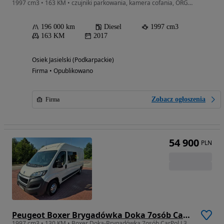
1997 cm3 • 163 KM • czujniki parkowania, kamera cofania, ORGINALNY PRZEBIEG!
196 000 km
Diesel
1997 cm3
163 KM
2017
Osiek Jasielski (Podkarpackie)
Firma • Opublikowano
Zobacz ogłoszenia
Firma
54 900
PLN
Peugeot Boxer Brygadówka Doka 7osób CarPol L3H2
1997 cm3 • 130 KM • Boxer Doka-Brygadówka 7osób CarPol L3H2 SalonPL,Serwis,1Właściciel,VAT