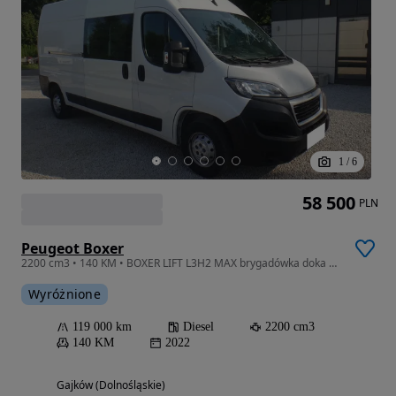
1
/
6
58 500
PLN
Peugeot Boxer
2200 cm3 • 140 KM • BOXER LIFT L3H2 MAX brygadówka doka dubel kabina 6-osób klima 2022rok
Wyróżnione
119 000 km
Diesel
2200 cm3
140 KM
2022
Gajków (Dolnośląskie)