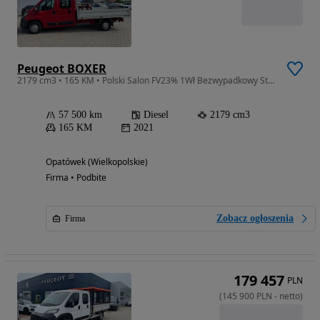
Peugeot BOXER
2179 cm3 • 165 KM • Polski Salon FV23% 1Wł Bezwypadkowy Stan Idealny 57500km!!!
57 500 km
Diesel
2179 cm3
165 KM
2021
Opatówek (Wielkopolskie)
Firma • Podbite
Zobacz ogłoszenia
Firma
179 457
PLN
(
145 900
PLN
-
netto
)