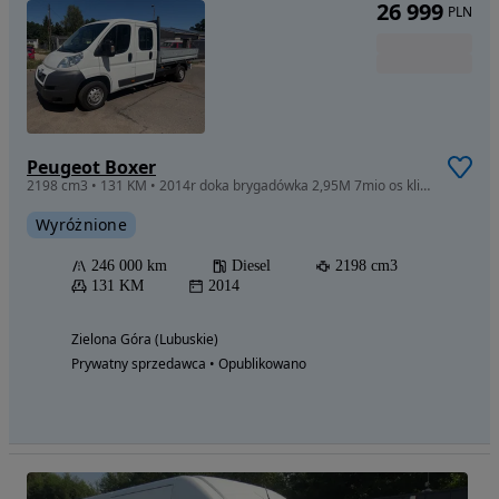
26 999
PLN
Peugeot Boxer
2198 cm3 • 131 KM • 2014r doka brygadówka 2,95M 7mio os klimatyzacja z Niemiec stan bdb
Wyróżnione
246 000 km
Diesel
2198 cm3
131 KM
2014
Zielona Góra (Lubuskie)
Prywatny sprzedawca • Opublikowano