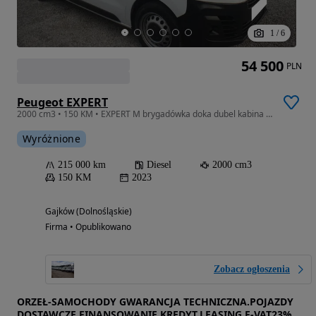
1
/
6
54 500
PLN
Peugeot EXPERT
2000 cm3 • 150 KM • EXPERT M brygadówka doka dubel kabina 6-osób kamera navi ŁADNY
Wyróżnione
215 000 km
Diesel
2000 cm3
150 KM
2023
Gajków (Dolnośląskie)
Firma • Opublikowano
Zobacz ogłoszenia
ORZEŁ-SAMOCHODY GWARANCJA TECHNICZNA.POJAZDY
DOSTAWCZE.FINANSOWANIE,KREDYT,LEASING,F-VAT23%