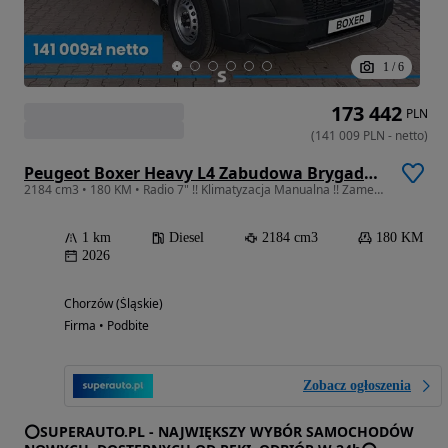
1
/
6
173 442
PLN
(
141 009
PLN
-
netto
)
Peugeot Boxer Heavy L4 Zabudowa Brygadowa + Skrzynia 2.2 180KM
2184 cm3 • 180 KM • Radio 7" !! Klimatyzacja Manualna !! Zamek Centralny !!
1 km
Diesel
2184 cm3
180 KM
2026
Chorzów (Śląskie)
Firma • Podbite
Zobacz ogłoszenia
⭕SUPERAUTO.PL - NAJWIĘKSZY WYBÓR SAMOCHODÓW