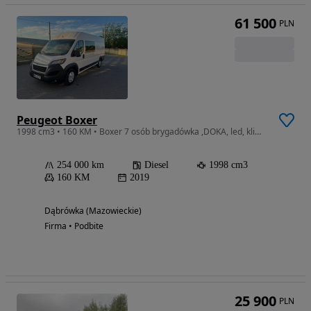
61 500
PLN
Peugeot Boxer
1998 cm3 • 160 KM • Boxer 7 osób brygadówka ,DOKA, led, klimatronic Salon Polska Fa Vat
254 000 km
Diesel
1998 cm3
160 KM
2019
Dąbrówka (Mazowieckie)
Firma • Podbite
25 900
PLN