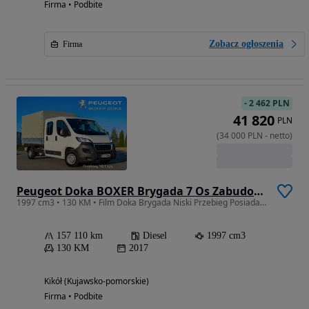
Firma • Podbite
Zobacz ogłoszenia
Firma
-
2 462 PLN
41 820
PLN
(
34 000
PLN
-
netto
)
Peugeot Doka BOXER Brygada 7 Os Zabudowa Niski Przebieg Posiadam kilka busów Furgon Doka
1997 cm3 • 130 KM • Film Doka Brygada Niski Przebieg Posiadam Kilka Busów
157 110 km
Diesel
1997 cm3
130 KM
2017
Kikół (Kujawsko-pomorskie)
Firma • Podbite