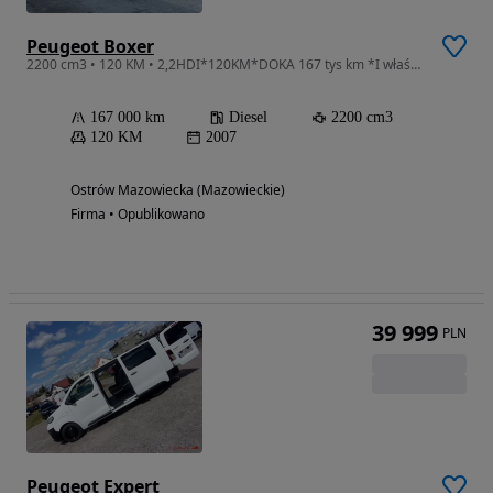
Peugeot Boxer
2200 cm3 • 120 KM • 2,2HDI*120KM*DOKA 167 tys km *I właściciel*Serwis*VAT 23
167 000 km
Diesel
2200 cm3
120 KM
2007
Ostrów Mazowiecka (Mazowieckie)
Firma • Opublikowano
39 999
PLN
Peugeot Expert