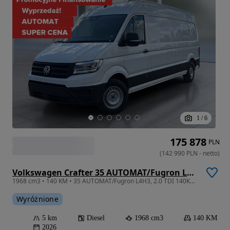
1
/
6
175 878
PLN
(
142 990
PLN
-
netto
)
Volkswagen Crafter 35 AUTOMAT/Fugron L4H3, 2.0TDI 140KM, 4490mm, Wysoki dach, r.o. 4490
1968 cm3 • 140 KM • 35 AUTOMAT/Fugron L4H3, 2.0 TDI 140KM, 4490mm, Wysoki dach, r.o. 4490
Wyróżnione
5 km
Diesel
1968 cm3
140 KM
2026