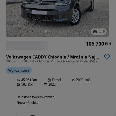
1
/
6
106 700
PLN
Volkswagen CADDY Chłodnia / Mroźnia Najnowszy model 45tys km FULL LED SalonPL Fv23%
2000 cm3 • 102 KM • Chłodnia Mroźnia Najnowszy Model 45tys km SalonPL FV23% FULL LED
Wyróżnione
45 981 km
Diesel
2000 cm3
102 KM
2022
Daleszyce (Świętokrzyskie)
Firma • Podbite