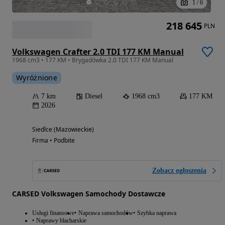
1
/
6
218 645
PLN
Volkswagen Crafter 2.0 TDI 177 KM Manual
1968 cm3 • 177 KM • Brygadówka 2.0 TDI 177 KM Manual
Wyróżnione
7 km
Diesel
1968 cm3
177 KM
2026
Siedlce (Mazowieckie)
Firma • Podbite
Zobacz ogłoszenia
CARSED Volkswagen Samochody Dostawcze
Usługi finansowe
Naprawa samochodów
Szybka naprawa
Naprawy blacharskie