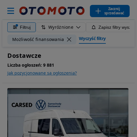
Zacznij
sprzedawać
Wyróżnione
Filtruj
Zapisz filtry wyszuk
Wyczyść filtry
Możliwość finansowania
Dostawcze
Liczba ogłoszeń:
9 881
Jak pozycjonowane są ogłoszenia?