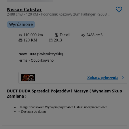
Nissan Cabstar
2488 cm3 • 120 KM • Podnośnik Koszowy 26m Palfinger P260B + Pilot Zwyżka CMC Ruthmann P7
Wyróżnione
110 000 km
Diesel
2488 cm3
120 KM
2013
Nowa Huta (Świętokrzyskie)
Firma • Opublikowano
Zobacz ogłoszenia
DUET DUDA Sprzedaż Pojazdów i Maszyn ( Wynajem Skup
Zamiana )
Usługi finansowe
Wynajem pojazdów
Usługi ubezpieczeniowe
Dostawa do domu