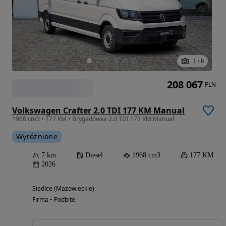
1
/
6
208 067
PLN
Volkswagen Crafter 2.0 TDI 177 KM Manual
1968 cm3 • 177 KM • Brygadówka 2.0 TDI 177 KM Manual
Wyróżnione
7 km
Diesel
1968 cm3
177 KM
2026
Siedlce (Mazowieckie)
Firma • Podbite