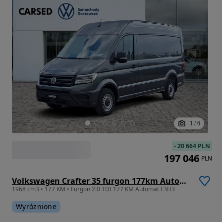
1
/
6
-
20 664 PLN
197 046
PLN
Volkswagen Crafter 35 furgon 177km Automat 3640
1968 cm3 • 177 KM • Furgon 2.0 TDI 177 KM Automat L3H3
Wyróżnione