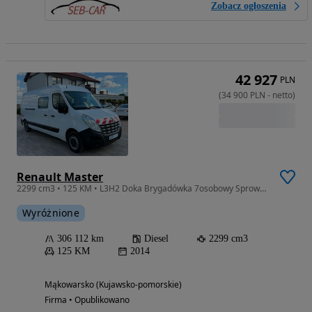
Zobacz ogłoszenia
42 927
PLN
(
34 900
PLN
-
netto
)
Renault Master
2299 cm3 • 125 KM • L3H2 Doka Brygadówka 7osobowy Sprowadzony !!
Wyróżnione
306 112 km
Diesel
2299 cm3
125 KM
2014
Mąkowarsko (Kujawsko-pomorskie)
Firma • Opublikowano