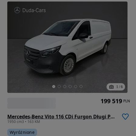
1
/
6
199 519
PLN
Mercedes-Benz Vito 116 CDi Furgon Długi PRO
1950 cm3 • 163 KM
Wyróżnione