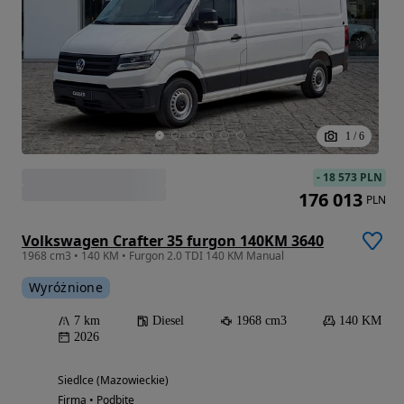
1
/
6
-
18 573 PLN
176 013
PLN
Volkswagen Crafter 35 furgon 140KM 3640
1968 cm3 • 140 KM • Furgon 2.0 TDI 140 KM Manual
Wyróżnione
7 km
Diesel
1968 cm3
140 KM
2026
Siedlce (Mazowieckie)
Firma • Podbite