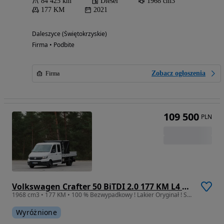
84 425 km
Diesel
1968 cm3
177 KM
2021
Daleszyce (Świętokrzyskie)
Firma • Podbite
Zobacz ogłoszenia
Firma
109 500
PLN
Volkswagen Crafter 50 BiTDI 2.0 177 KM L4 DOKA Brygadowy MIXTO Dubel 7-Mio Os.+838 Kg Ład. Skrzynia Ładunkowa 3514 mm, Rozstaw Osi 4490 mm, DMC 3500 Kg, Kat. Prawa Jazdy B, Tylne Koła Bliźniacze WZMACNIANY, HAK 3500 Kg, Tempomat, Asystent Jazdy Stan Wizualny I Techniczny JAK NOWY Gotowy Dostępny OKAZJA POLECAM
1968 cm3 • 177 KM • 100 % Bezwypadkowy ! Lakier Oryginał ! Salon PL ! I Właściciel !
Wyróżnione