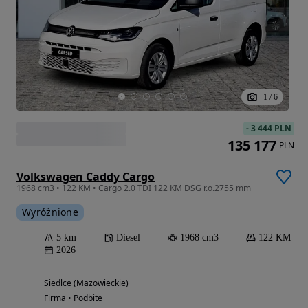
1
/
6
-
3 444 PLN
135 177
PLN
Volkswagen Caddy Cargo
1968 cm3 • 122 KM • Cargo 2.0 TDI 122 KM DSG r.o.2755 mm
Wyróżnione
5 km
Diesel
1968 cm3
122 KM
2026
Siedlce (Mazowieckie)
Firma • Podbite