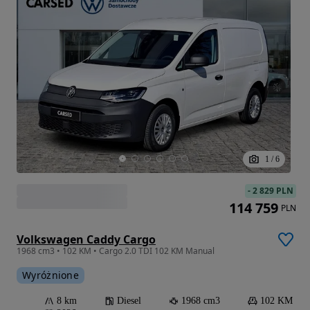
1
/
6
-
2 829 PLN
114 759
PLN
Volkswagen Caddy Cargo
1968 cm3 • 102 KM • Cargo 2.0 TDI 102 KM Manual
Wyróżnione
8 km
Diesel
1968 cm3
102 KM