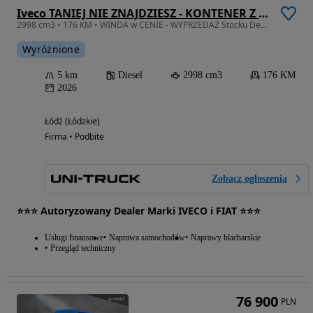
Iveco TANIEJ NIE ZNAJDZIESZ - KONTENER Z WINDĄ - Iveco 35s18h
2998 cm3 • 176 KM • WINDA w CENIE - WYPRZEDAŻ Stocku Dealera - Daily 35s18h
Wyróżnione
5 km
Diesel
2998 cm3
176 KM
2026
Łódź (Łódzkie)
Firma • Podbite
Zobacz ogłoszenia
⭐⭐⭐ Autoryzowany Dealer Marki IVECO i FIAT ⭐⭐⭐
Usługi finansowe
Naprawa samochodów
Naprawy blacharskie
Przegląd techniczny
76 900
PLN