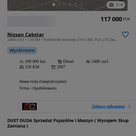
1
/
6
117 000
PLN
Nissan Cabstar
2488 cm3 • 120 KM • Podnośnik Koszowy 21m CMC PLA 210 Zwyżka UDT Wumag GSR Multitel P7
Wyróżnione
109 000 km
Diesel
2488 cm3
120 KM
2007
Nowa Huta (Świętokrzyskie)
Firma • Opublikowano
Zobacz ogłoszenia
DUET DUDA Sprzedaż Pojazdów i Maszyn ( Wynajem Skup
Zamiana )