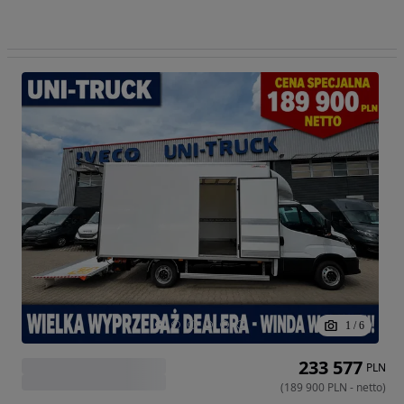
1
/
6
233 577
PLN
(
189 900
PLN
-
netto
)