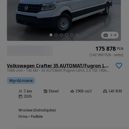
1
/
6
175 878
PLN
(
142 990
PLN
-
netto
)
Volkswagen Crafter 35 AUTOMAT/Fugron L4H3, 2.0 TDI 140KM, 4490mm, Wysoki dach, r.o. 4490
1968 cm3 • 140 KM • 35 AUTOMAT/Fugron L4H3, 2.0 TDI 140KM, 4490mm, Wysoki dach, r.o. 4490
Wyróżnione
5 km
Diesel
1968 cm3
140 KM
2026
Wrocław (Dolnośląskie)
Firma • Podbite