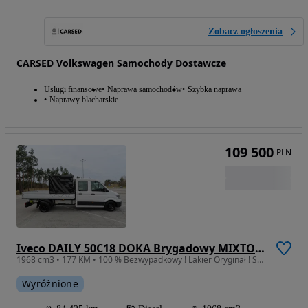
Zobacz ogłoszenia
CARSED Volkswagen Samochody Dostawcze
Usługi finansowe
Naprawa samochodów
Szybka naprawa
Naprawy blacharskie
109 500
PLN
Iveco DAILY 50C18 DOKA Brygadowy MIXTO Dubel 7-Mio Os.+838 Kg Ład. Skrzynia Ładunkowa 3514 mm, Rozstaw Osi 4490 mm, DMC 3500 Kg, Kat. Prawa Jazdy B, Tylne Koła Bliźniacze WZMACNIANY, HAK 3500 Kg, Tempomat, Asystent Jazdy Stan Wizualny I Techniczny JAK NOWY Gotowy Dostępny OKAZJA POLECAM
1968 cm3 • 177 KM • 100 % Bezwypadkowy ! Lakier Oryginał ! Salon PL ! I Właściciel !
Wyróżnione