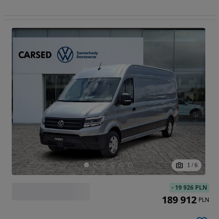
1
/
6
-
19 926 PLN
189 912
PLN