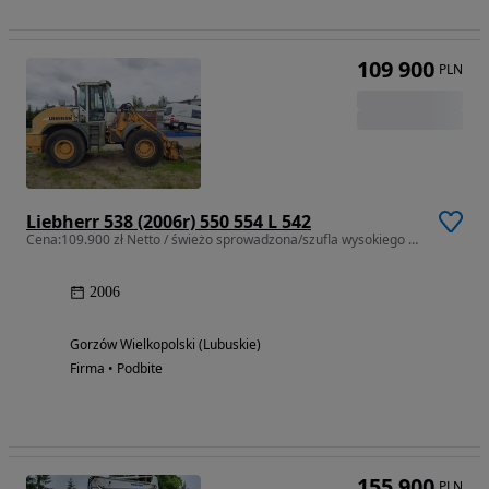
109 900
PLN
Liebherr 538 (2006r) 550 554 L 542
Cena:109.900 zł Netto / świeżo sprowadzona/szufla wysokiego załadunku
2006
Gorzów Wielkopolski (Lubuskie)
Firma • Podbite
155 900
PLN