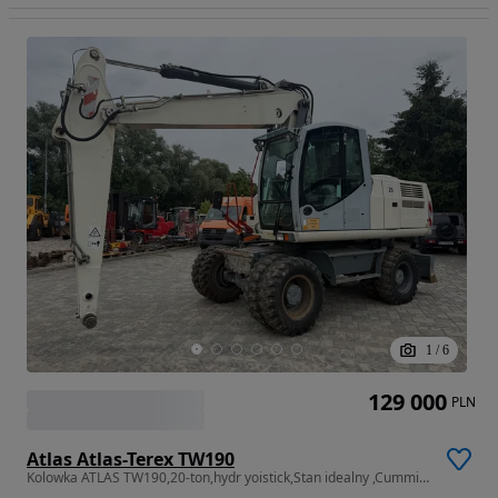
1
/
6
129 000
PLN
Atlas Atlas-Terex TW190
Kolowka ATLAS TW190,20-ton,hydr yoistick,Stan idealny ,Cummins