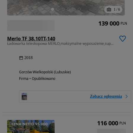
1
/
6
139 000
PLN
Merlo TF 38.10TT-140
Ładowarka teleskopowa MERLO,maksymalne wyposażenie,super Stan
2018
Gorzów Wielkopolski (Lubuskie)
Firma • Opublikowano
Zobacz ogłoszenia
116 000
PLN