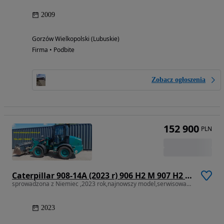
2009
Gorzów Wielkopolski (Lubuskie)
Firma • Podbite
Zobacz ogłoszenia
152 900
PLN
Caterpillar 908-14A (2023 r) 906 H2 M 907 H2 M 908 H2 M
sprowadzona z Niemiec ,2023 rok,najnowszy model,serwisowana w CAT
2023