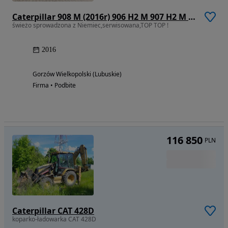
Caterpillar 908 M (2016r) 906 H2 M 907 H2 M 908 H2 M
świeżo sprowadzona z Niemiec,serwisowana,TOP TOP !
2016
Gorzów Wielkopolski (Lubuskie)
Firma • Podbite
116 850
PLN
Caterpillar CAT 428D
koparko-ładowarka CAT 428D