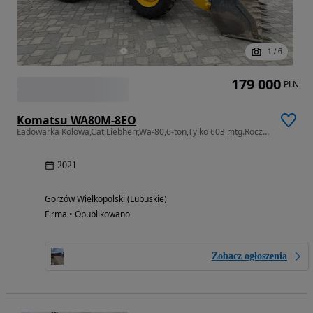
1
/
6
179 000
PLN
Komatsu WA80M-8EO
Ładowarka Kolowa,Cat,Liebherr,Wa-80,6-ton,Tylko 603 mtg.Rocznik 2023
2021
Gorzów Wielkopolski (Lubuskie)
Firma • Opublikowano
Zobacz ogłoszenia