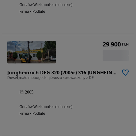
Gorzów Wielkopolski (Lubuskie)
Firma • Podbite
29 900
PLN
Jungheinrich DFG 320 (2005r) 316 JUNGHEINRICH 215
Diesel,mało moto/godzin,świeżo sprowadzony z DE
2005
Gorzów Wielkopolski (Lubuskie)
Firma • Podbite