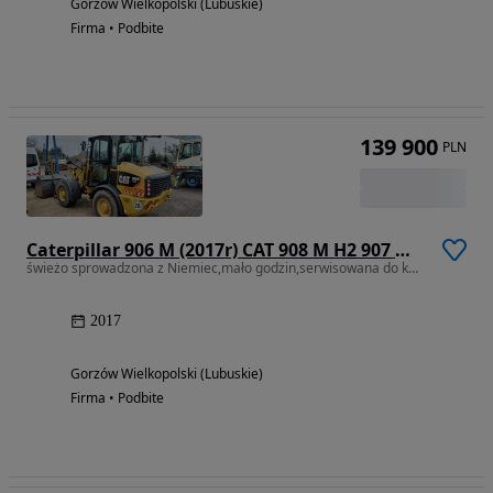
Gorzów Wielkopolski (Lubuskie)
Firma • Podbite
139 900
PLN
Caterpillar 906 M (2017r) CAT 908 M H2 907 M H2 906 M H2
świeżo sprowadzona z Niemiec,mało godzin,serwisowana do końca w CAT
2017
Gorzów Wielkopolski (Lubuskie)
Firma • Podbite