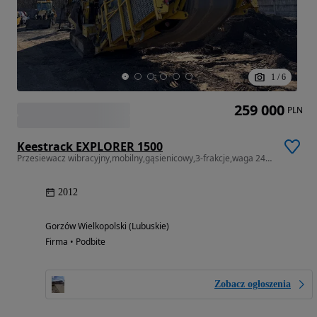
1
/
6
259 000
PLN
Keestrack EXPLORER 1500
Przesiewacz wibracyjny,mobilny,gąsienicowy,3-frakcje,waga 24-tony
2012
Gorzów Wielkopolski (Lubuskie)
Firma • Podbite
Zobacz ogłoszenia