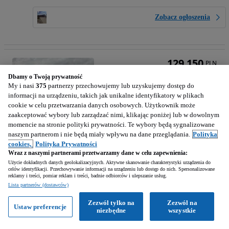
Zobacz ogłoszenia
129 150
PLN
Dbamy o Twoją prywatność
My i nasi
375
partnerzy przechowujemy lub uzyskujemy dostęp do
informacji na urządzeniu, takich jak unikalne identyfikatory w plikach
cookie w celu przetwarzania danych osobowych. Użytkownik może
zaakceptować wybory lub zarządzać nimi, klikając poniżej lub w dowolnym
momencie na stronie polityki prywatności. Te wybory będą sygnalizowane
naszym partnerom i nie będą miały wpływu na dane przeglądania.
Polityka
cookies,
Polityka Prywatności
Wraz z naszymi partnerami przetwarzamy dane w celu zapewnienia:
Użycie dokładnych danych geolokalizacyjnych. Aktywne skanowanie charakterystyki urządzenia do
celów identyfikacji. Przechowywanie informacji na urządzeniu lub dostęp do nich. Spersonalizowane
reklamy i treści, pomiar reklam i treści, badnie odbiorców i ulepszanie usług.
Liebherr 317
Lista partnerów (dostawców)
Gąsienica Liebherr 317
Zezwól tylko na
Zezwól na
Ustaw preferencje
niezbędne
wszystkie
2004