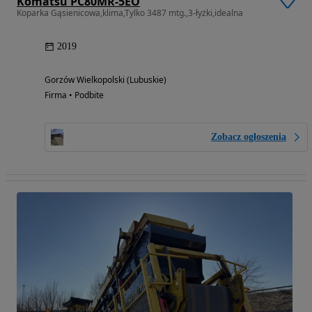
Komatsu PC80MR-5EO
Koparka Gąsienicowa,klima,Tylko 3487 mtg.,3-łyżki,idealna
2019
Gorzów Wielkopolski (Lubuskie)
Firma • Podbite
Zobacz ogłoszenia