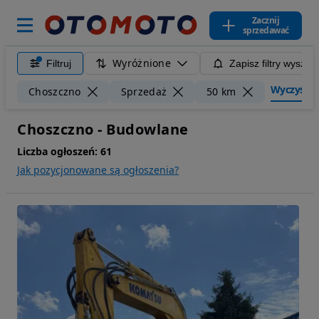
Zacznij
sprzedawać
Wyróżnione
Filtruj
Zapisz filtry wyszuk
Wyczyść fi
Choszczno
Sprzedaż
50 km
Choszczno - Budowlane
Liczba ogłoszeń:
61
Jak pozycjonowane są ogłoszenia?