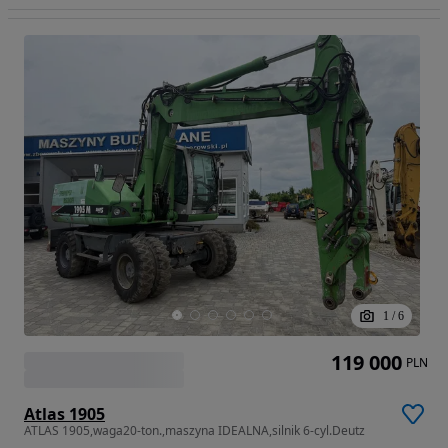
1
/
6
119 000
PLN
Atlas 1905
ATLAS 1905,waga20-ton.,maszyna IDEALNA,silnik 6-cyl.Deutz