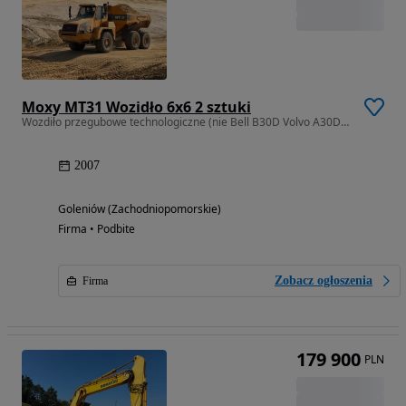
Moxy MT31 Wozidło 6x6 2 sztuki
Wozdiło przegubowe technologiczne (nie Bell B30D Volvo A30D Terex Ta30
2007
Goleniów (Zachodniopomorskie)
Firma • Podbite
Zobacz ogłoszenia
Firma
179 900
PLN