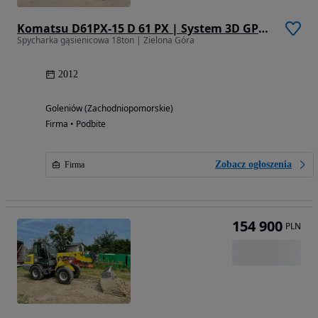
Komatsu D61PX-15 D 61 PX | System 3D GPS | Zrywak / Ripper
Spycharka gąsienicowa 18ton | Zielona Góra
2012
Goleniów (Zachodniopomorskie)
Firma • Podbite
Zobacz ogłoszenia
Firma
154 900
PLN