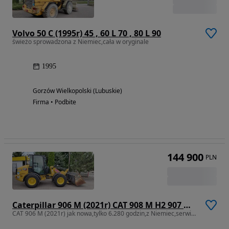
Volvo 50 C (1995r) 45 , 60 L 70 , 80 L 90
świeżo sprowadzona z Niemiec,cała w oryginale
1995
Gorzów Wielkopolski (Lubuskie)
Firma • Podbite
144 900
PLN
Caterpillar 906 M (2021r) CAT 908 M H2 907 M H2 906 M H2
CAT 906 M (2021r) jak nowa,tylko 6.280 godzin,z Niemiec,serwisowana