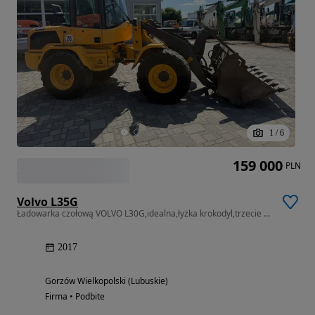
1
/
6
159 000
PLN
Volvo L35G
Ładowarka czołową VOLVO L30G,idealna,łyżka krokodyl,trzecie wyjście
2017
Gorzów Wielkopolski (Lubuskie)
Firma • Podbite