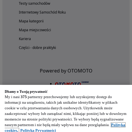
Testy samochodów
Internetowy Samochód Roku
Mapa kategorii
Mapa miejscowości
Kariera
Części - dobre praktyki
Powered by OTOMOTO
Dbamy o Twoją prywatność
My i nasi
375
partnerzy przechowujemy lub uzyskujemy dostęp do
informacji na urządzeniu, takich jak unikalne identyfikatory w plikach
cookie w celu przetwarzania danych osobowych. Użytkownik może
zaakceptować wybory lub zarządzać nimi, klikając poniżej lub w dowolnym
momencie na stronie polityki prywatności. Te wybory będą sygnalizowane
naszym partnerom i nie będą miały wpływu na dane przeglądania.
Polityka
Nasze aplikacje w twoim telefonie
cookies,
Polityka Prywatności