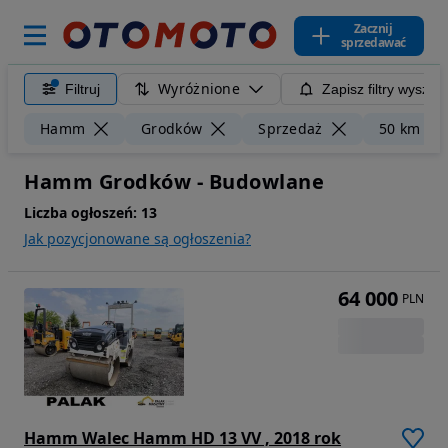
Zacznij
sprzedawać
Wyróżnione
Filtruj
Zapisz filtry wyszuk
Hamm
Grodków
Sprzedaż
50 km
Hamm Grodków - Budowlane
Liczba ogłoszeń:
13
Jak pozycjonowane są ogłoszenia?
64 000
PLN
Hamm Walec Hamm HD 13 VV , 2018 rok