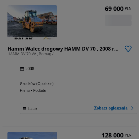
69 000
PLN
Hamm Walec drogowy HAMM DV 70 , 2008 rok
HAMM DV 70 VV , Bomag /
2008
Grodków (Opolskie)
Firma • Podbite
Zobacz ogłoszenia
Firma
128 000
PLN