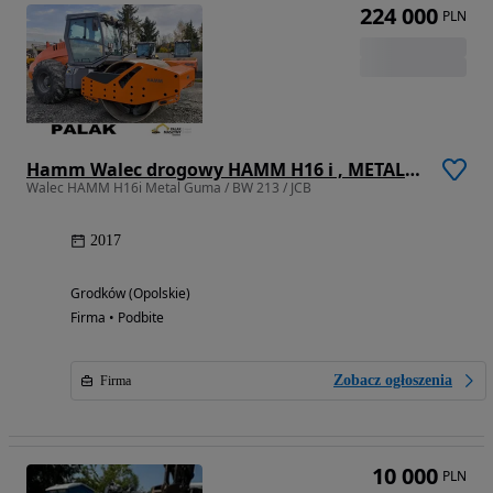
224 000
PLN
Hamm Walec drogowy HAMM H16 i , METAL-GUMA ,2017 rok
Walec HAMM H16i Metal Guma / BW 213 / JCB
2017
Grodków (Opolskie)
Firma • Podbite
Zobacz ogłoszenia
Firma
10 000
PLN