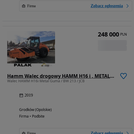
Zobacz ogłoszenia
Firma
248 000
PLN
Hamm Walec drogowy HAMM H16 i , METAL-GUMA ,2019 rok
Walec HAMM H16i Metal Guma / BW 213 / JCB
2019
Grodków (Opolskie)
Firma • Podbite
Zobacz ogłoszenia
Firma