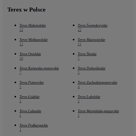
Terex w Polsce
Terex Małopolskie
Terex Świętokrzyskie
23
22
Terex Wielkopolskie
Terex Mazowieckie
12
11
Terex Opolskie
Terex Śląskie
10
7
Terex Kujawsko-pomorskie
Terex Dolnośląskie
7
5
Terex Pomorskie
Terex Zachodniopomorskie
5
4
Terex Łódzkie
Terex Lubelskie
2
2
Terex Lubuskie
Terex Warmińsko-mazurskie
1
1
Terex Podkarpackie
1