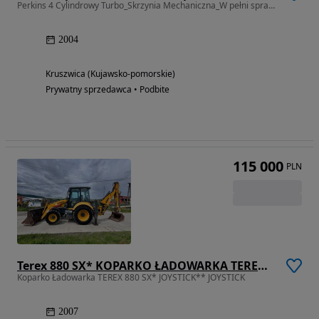
Perkins 4 Cylindrowy Turbo_Skrzynia Mechaniczna_W pełni sprawna_Ładna!
2004
Kruszwica (Kujawsko-pomorskie)
Prywatny sprzedawca • Podbite
115 000
PLN
Terex 880 SX* KOPARKO ŁADOWARKA TEREX 880SX** JCB 3CX* LEASING* ZAMIANA* SKUP*
Koparko Ładowarka TEREX 880 SX* JOYSTICK** JOYSTICK
2007