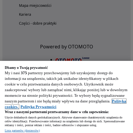
Mapa miejscowości
Kariera
Części - dobre praktyki
Powered by OTOMOTO
Dbamy o Twoją prywatność
My i nasi
375
partnerzy przechowujemy lub uzyskujemy dostęp do
informacji na urządzeniu, takich jak unikalne identyfikatory w plikach
cookie w celu przetwarzania danych osobowych. Użytkownik może
zaakceptować wybory lub zarządzać nimi, klikając poniżej lub w dowolnym
momencie na stronie polityki prywatności. Te wybory będą sygnalizowane
naszym partnerom i nie będą miały wpływu na dane przeglądania.
Polityka
Nasze aplikacje w twoim telefonie
cookies,
Polityka Prywatności
Wraz z naszymi partnerami przetwarzamy dane w celu zapewnienia:
Użycie dokładnych danych geolokalizacyjnych. Aktywne skanowanie charakterystyki urządzenia do
celów identyfikacji. Przechowywanie informacji na urządzeniu lub dostęp do nich. Spersonalizowane
reklamy i treści, pomiar reklam i treści, badnie odbiorców i ulepszanie usług.
Lista partnerów (dostawców)