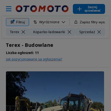
Zacznij
sprzedawać
Wyróżnione
Filtruj
Zapisz filtry wyszuk
Wy
Terex
Koparko-ładowarki
Sprzedaż
Terex - Budowlane
Liczba ogłoszeń:
11
Jak pozycjonowane są ogłoszenia?