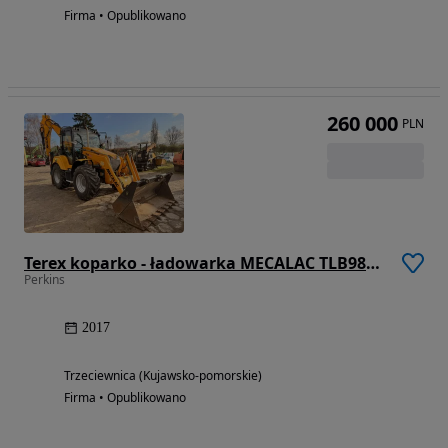
Firma • Opublikowano
260 000
PLN
Terex koparko - ładowarka MECALAC TLB980, równe skrętne koła, jak NOWA
Perkins
2017
Trzeciewnica (Kujawsko-pomorskie)
Firma • Opublikowano