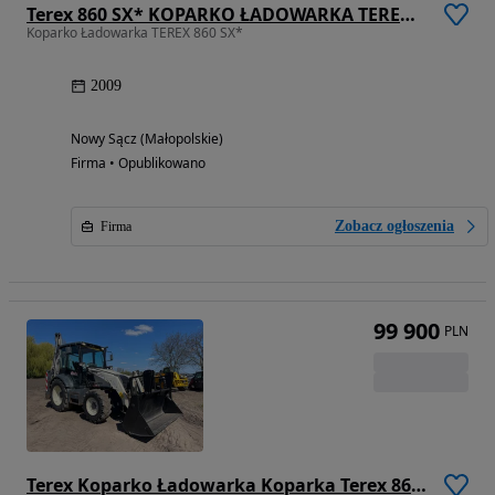
Terex 860 SX* KOPARKO ŁADOWARKA TEREX 880SX** JCB 3CX* LEASING* ZAMIANA* SKUP*
Koparko Ładowarka TEREX 860 SX*
2009
Nowy Sącz (Małopolskie)
Firma • Opublikowano
Zobacz ogłoszenia
Firma
99 900
PLN
Terex Koparko Ładowarka Koparka Terex 860 SE, 2004 ROK, Szczęka Krokodyl, Widły do palet, Ramię z teleskopem_Cała w Oryginale Niemalowana_GOTOWA DO PRACY_BRUTTO!