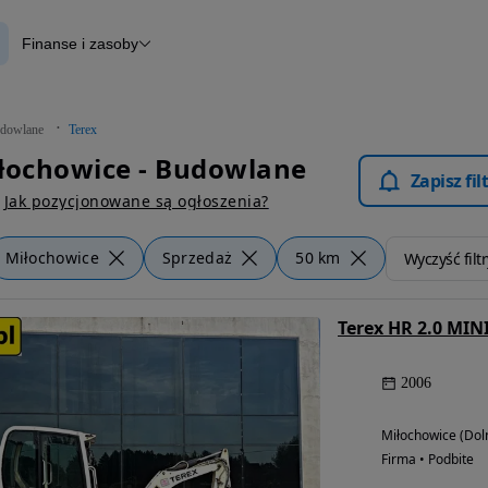
Finanse i zasoby
lane
Finansowanie
Otomoto News
dowlane
Terex
łochowice - Budowlane
Zapisz fi
Jak pozycjonowane są ogłoszenia?
Miłochowice
Sprzedaż
50 km
Wyczyść filtr
2006
Miłochowice (Dol
Firma • Podbite