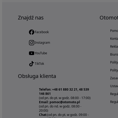
Znajdź nas
Otomo
Pom
Facebook
Konta
Instagram
Rekl
YouTube
Biur
Polit
TikTok
Polit
Obsługa klienta
Zasad
Ustaw
Telefon: +48 61 880 32 21, 48 539
146 861
Regul
(od pn. do pt. w godz. 08:00 - 17:00)
Regul
Email: pomoc@otomoto.pl
(od pn. do nd. w godz. 08:00 -
20:00)
Chat:
(od pn. do pt. w godz. 09:00 -