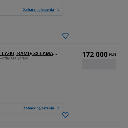
Zobacz ogłoszenia
172 000
Terex TW85, GŁOWICA POWERTILT, 2 ŁYŻKI, RAMIĘ 3X ŁAMANE, KRÓTKI TYŁ, Z NIEMIEC, SUPER STAN,
PLN
ybkozłącze Hydraul.
Zobacz ogłoszenia