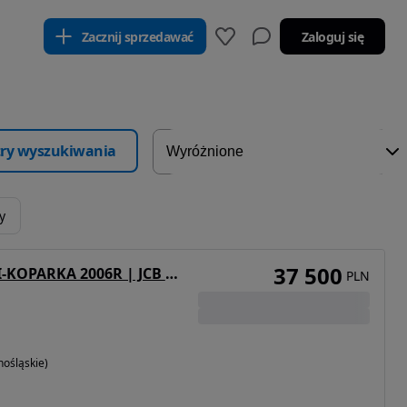
Zacznij sprzedawać
Zaloguj się
ltry wyszukiwania
y
37 500
Terex HR 2.0 MINI-KOPARKA 2006R | JCB 8015, 8016, 8018, YANMAR SV 15, CAT 302.5, Kubota KX61-3, Takeuchi TB216, Wacker Neuson EZ17
PLN
nośląskie)