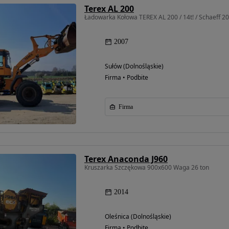
Terex AL 200
Ładowarka Kołowa TEREX AL 200 / 14t! / Schaeff 20
2007
Możliwość
finansowania
Sułów (Dolnośląskie)
Firma • Podbite
Firma
Terex Anaconda J960
Kruszarka Szczękowa 900x600 Waga 26 ton
2014
Oleśnica (Dolnośląskie)
Firma • Podbite