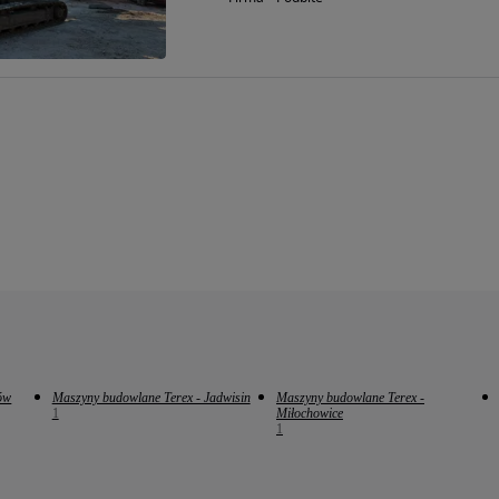
ów
Maszyny budowlane Terex - Jadwisin
Maszyny budowlane Terex -
1
Miłochowice
1