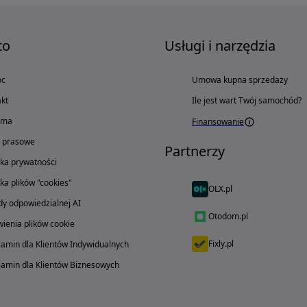
to
Usługi i narzędzia
oc
Umowa kupna sprzedaży
kt
Ile jest wart Twój samochód?
ama
Finansowanie
o prasowe
Partnerzy
yka prywatności
yka plików "cookies"
OLX.pl
y odpowiedzialnej AI
Otodom.pl
ienia plików cookie
Fixly.pl
amin dla Klientów Indywidualnych
amin dla Klientów Biznesowych