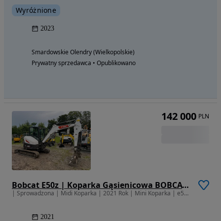
Wyróżnione
2023
Smardowskie Olendry (Wielkopolskie)
Prywatny sprzedawca • Opublikowano
142 000
PLN
Bobcat E50z | Koparka Gąsienicowa BOBCAT E50 | 5 Ton | Zerowy Obrys | Minikoparka | Klimatyzacja | Nowy Model | w Oryginale |
| Sprowadzona | Midi Koparka | 2021 Rok | Mini Koparka | e55 e60 e45 |
2021