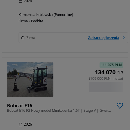
2024
Kamienica Królewska (Pomorskie)
Firma • Podbite
Zobacz ogłoszenia
Firma
-
11 075 PLN
134 070
PLN
(
109 000
PLN
-
netto
)
Bobcat E16
Bobcat E16 R2 Nowy model Minikoparka 1.6T | Stage V | Gwarancja 3 lata
2026