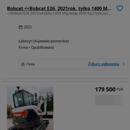
Bobcat <<Bobcat E26, 2021rok, tylko 1400 Mtg, waga 2600 kg, 2 łyżki, sprowadzona>>
<<Bobcat E26,2021rok,tylko 1400 Mtg,waga 2600 kg,2 łyżki,sprowadzona>>
2021
Łabiszyn (Kujawsko-pomorskie)
Firma • Opublikowano
Zobacz ogłoszenia
Firma
179 500
PLN