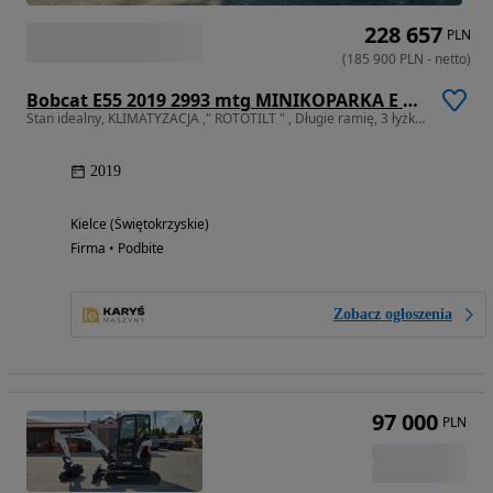
228 657
PLN
(
185 900
PLN
-
netto
)
Bobcat E55 2019 2993 mtg MINIKOPARKA E 55 Z E55Z 50 45 E50 E45 62 E62
Stan idealny, KLIMATYZACJA ," ROTOTILT " , Długie ramię, 3 łyżki !!
2019
Kielce (Świętokrzyskie)
Firma • Podbite
Zobacz ogłoszenia
97 000
PLN