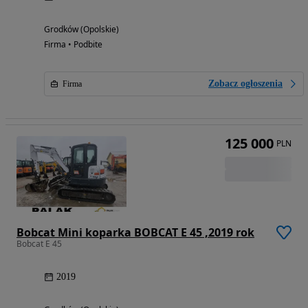
Grodków (Opolskie)
Firma • Podbite
Zobacz ogłoszenia
Firma
125 000
PLN
Bobcat Mini koparka BOBCAT E 45 ,2019 rok
Bobcat E 45
2019