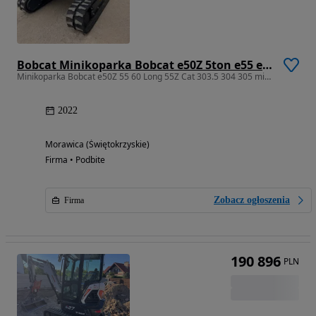
Bobcat Minikoparka Bobcat e50Z 5ton e55 e60 Cat 303.5 304 305 3xłyżki Ramię LOONG dodatkowe linie hydr wyjścia AUX1 + 2 przeciw waga MAX-dociążenie gąsienice 85% od nowości 1 właściciel z Niemiec Auto IDLEE po serwisie Widły wiertnica grabie i inne za dopłatą Szybkozłącze hydr Miller łyżka przedsiębierna Pług Kubota Takeuchi Jcb
Minikoparka Bobcat e50Z 55 60 Long 55Z Cat 303.5 304 305 mini koparka
2022
Morawica (Świętokrzyskie)
Firma • Podbite
Zobacz ogłoszenia
Firma
190 896
PLN