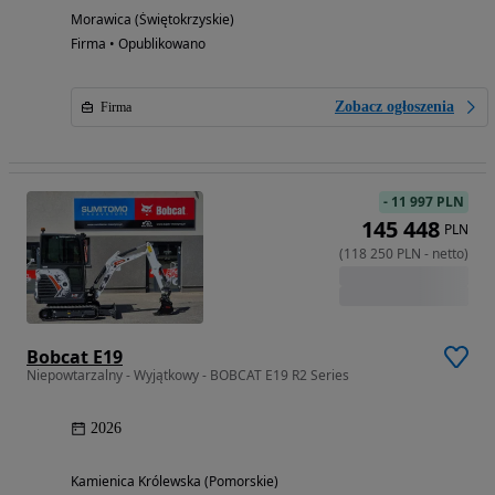
Morawica (Świętokrzyskie)
Firma • Opublikowano
Zobacz ogłoszenia
Firma
-
11 997 PLN
145 448
PLN
(
118 250
PLN
-
netto
)
Bobcat E19
Niepowtarzalny - Wyjątkowy - BOBCAT E19 R2 Series
2026
Kamienica Królewska (Pomorskie)