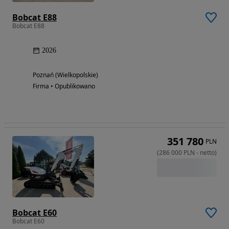
Bobcat E88
Bobcat E88
2026
Poznań (Wielkopolskie)
Firma • Opublikowano
351 780
PLN
(
286 000
PLN
-
netto
)
Bobcat E60
Bobcat E60