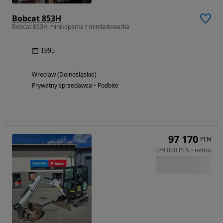
Bobcat 853H
Bobcat 853H minikoparka / miniładowarka
1995
Wrocław (Dolnośląskie)
Prywatny sprzedawca • Podbite
97 170
PLN
(
79 000
PLN
-
netto
)