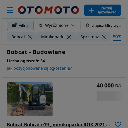
Zacznij
sprzedawać
Wyróżnione
Filtruj
Zapisz filtry wyszuk
Wyczyść 
Bobcat
Minikoparki
Sprzedaż
Bobcat - Budowlane
Liczba ogłoszeń:
34
Jak pozycjonowane są ogłoszenia?
40 000
PLN
Bobcat Bobcat e19 , minikoparka ROK 2021 jest z 4 łyżkami