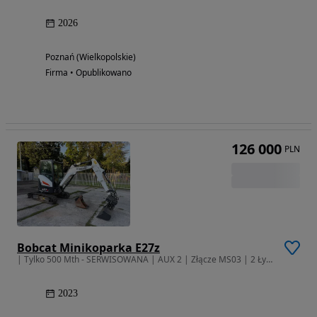
2026
Poznań (Wielkopolskie)
Firma • Opublikowano
126 000
PLN
Bobcat Minikoparka E27z
| Tylko 500 Mth - SERWISOWANA | AUX 2 | Złącze MS03 | 2 Łyżki |
2023