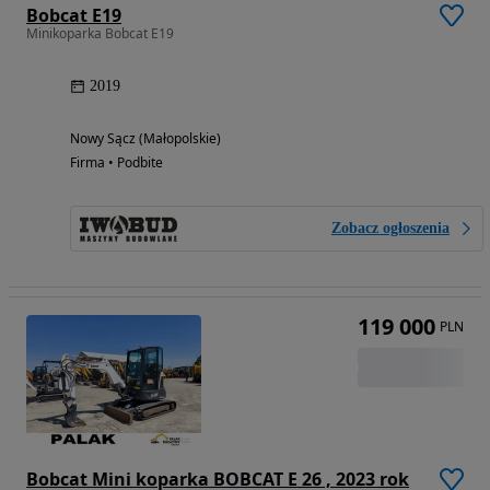
Bobcat E19
Minikoparka Bobcat E19
2019
Nowy Sącz (Małopolskie)
Firma • Podbite
Zobacz ogłoszenia
119 000
PLN
Bobcat Mini koparka BOBCAT E 26 , 2023 rok