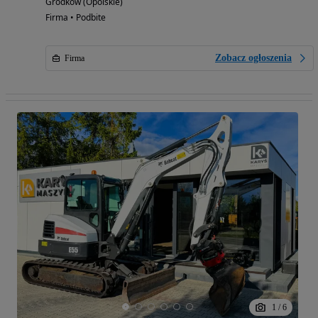
Grodków (Opolskie)
Firma • Podbite
Zobacz ogłoszenia
Firma
1
/
6