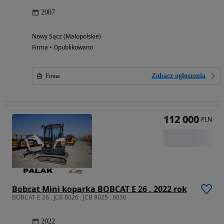
2007
Nowy Sącz (Małopolskie)
Firma • Opublikowano
Zobacz ogłoszenia
Firma
112 000
PLN
Bobcat Mini koparka BOBCAT E 26 , 2022 rok
BOBCAT E 26 , JCB 8026 , JCB 8025 , 8030
2022