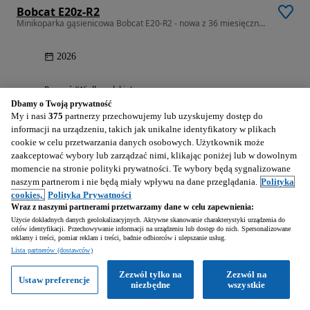
Bobcat E20z-R2
Minikoparka gąsienicowa Bobcat E20-R2 - nowa z 36 miesięczną gwarancją
2026
Poznań (Wielkopolskie)
Dbamy o Twoją prywatność
Firma • Opublikowano
My i nasi
375
partnerzy przechowujemy lub uzyskujemy dostęp do
informacji na urządzeniu, takich jak unikalne identyfikatory w plikach
cookie w celu przetwarzania danych osobowych. Użytkownik może
zaakceptować wybory lub zarządzać nimi, klikając poniżej lub w dowolnym
momencie na stronie polityki prywatności. Te wybory będą sygnalizowane
naszym partnerom i nie będą miały wpływu na dane przeglądania.
Polityka
1
2
cookies,
Polityka Prywatności
Wraz z naszymi partnerami przetwarzamy dane w celu zapewnienia:
Użycie dokładnych danych geolokalizacyjnych. Aktywne skanowanie charakterystyki urządzenia do
celów identyfikacji. Przechowywanie informacji na urządzeniu lub dostęp do nich. Spersonalizowane
reklamy i treści, pomiar reklam i treści, badnie odbiorców i ulepszanie usług.
Lista partnerów (dostawców)
Zezwól tylko na
Zezwól na
Bobcat w Polsce
Ustaw preferencje
niezbędne
wszystkie