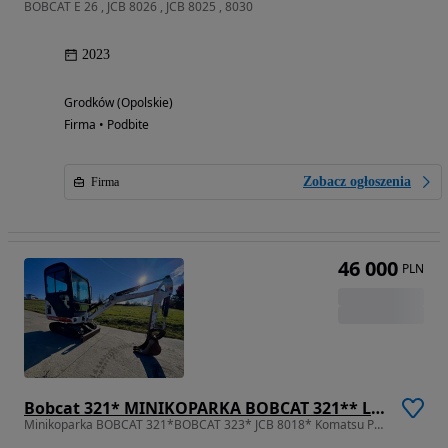
BOBCAT E 26 , JCB 8026 , JCB 8025 , 8030
2023
Grodków (Opolskie)
Firma • Podbite
Zobacz ogłoszenia
Firma
46 000
PLN
Bobcat 321* MINIKOPARKA BOBCAT 321** LEASING* ZAMIANA* SKUP*
Minikoparka BOBCAT 321*BOBCAT 323* JCB 8018* Komatsu PC12