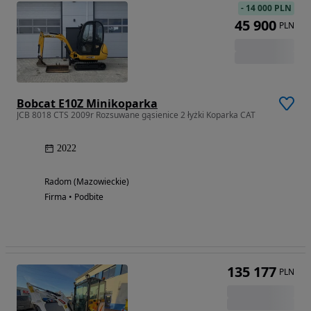
-
14 000 PLN
45 900
PLN
Bobcat E10Z Minikoparka
JCB 8018 CTS 2009r Rozsuwane gąsienice 2 łyżki Koparka CAT
2022
Radom (Mazowieckie)
Firma • Podbite
135 177
PLN