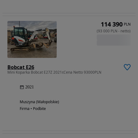
114 390
PLN
(
93 000
PLN
-
netto
)
Bobcat E26
Mini Koparka Bobcat E27Z 2021r.Cena Netto 93000PLN
2021
Muszyna (Małopolskie)
Firma • Podbite