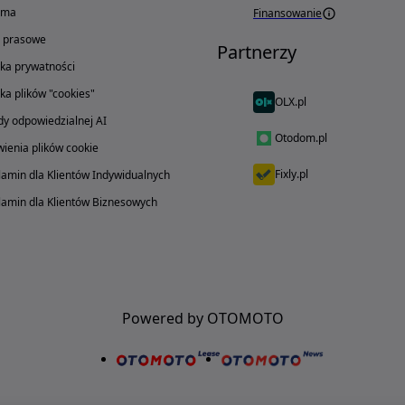
ama
Finansowanie
o prasowe
Partnerzy
yka prywatności
yka plików "cookies"
OLX.pl
y odpowiedzialnej AI
Otodom.pl
ienia plików cookie
Fixly.pl
amin dla Klientów Indywidualnych
amin dla Klientów Biznesowych
Powered by OTOMOTO