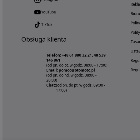
Rekl
YouTube
Biur
Polit
TikTok
Polit
Obsługa klienta
Zasad
Ustaw
Telefon: +48 61 880 32 21, 48 539
146 861
Regul
(od pn. do pt. w godz. 08:00 - 17:00)
Regul
Email: pomoc@otomoto.pl
(od pn. do nd. w godz. 08:00 -
20:00)
Chat:
(od pn. do pt. w godz. 09:00 -
17:00)