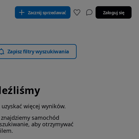
Zacznij sprzedawać
Zaloguj się
Zapisz filtry wyszukiwania
leźliśmy
by uzyskać więcej wyników.
i znajdziemy samochód
yszukiwanie, aby otrzymywać
ilem.