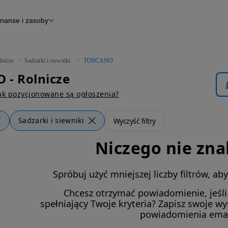
inanse i zasoby
Finansowanie
Otomoto News
lnicze
Sadzarki i siewniki
TOSCANO
 - Rolnicze
ak pozycjonowane są ogłoszenia?
Sadzarki i siewniki
Wyczyść filtry
Niczego nie zna
Spróbuj użyć mniejszej liczby filtrów, a
Chcesz otrzymać powiadomienie, jeśl
spełniający Twoje kryteria? Zapisz swoje w
powiadomienia ema