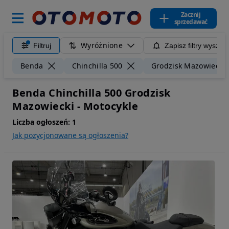
Zacznij
sprzedawać
Wyróżnione
Filtruj
Zapisz filtry wyszuk
Benda
Chinchilla 500
Grodzisk Mazowiecki
Benda Chinchilla 500 Grodzisk
Mazowiecki - Motocykle
Liczba ogłoszeń:
1
Jak pozycjonowane są ogłoszenia?