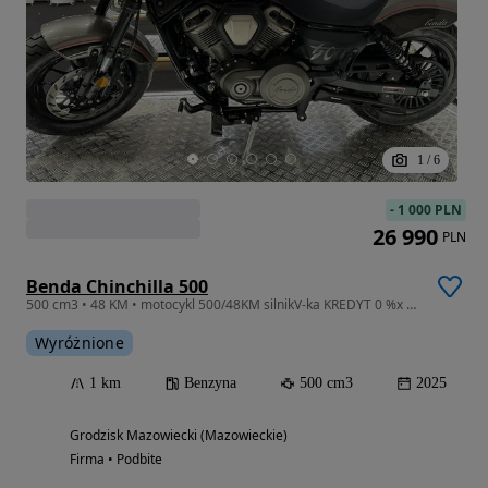
1
/
6
-
1 000 PLN
26 990
PLN
Benda Chinchilla 500
500 cm3 • 48 KM • motocykl 500/48KM silnikV-ka KREDYT 0 %x 20rat SUPER okazja
Wyróżnione
1 km
Benzyna
500 cm3
2025
Grodzisk Mazowiecki (Mazowieckie)
Firma • Podbite