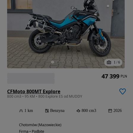
1
/
6
47 399
PLN
CFMoto 800MT Explore
800 cm3 • 95 KM • 800 Explore ES od MUDDY
1 km
Benzyna
800 cm3
2026
Chotomów (Mazowieckie)
Firma • Podbite