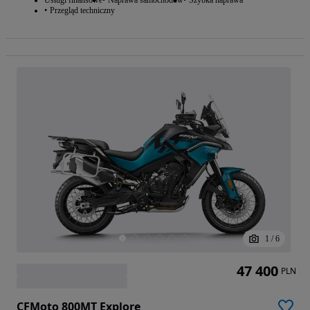
Usługi finansowe
Naprawa samochodów
Szybka naprawa
Przegląd techniczny
1
/
6
47 400
PLN
CFMoto 800MT Explore