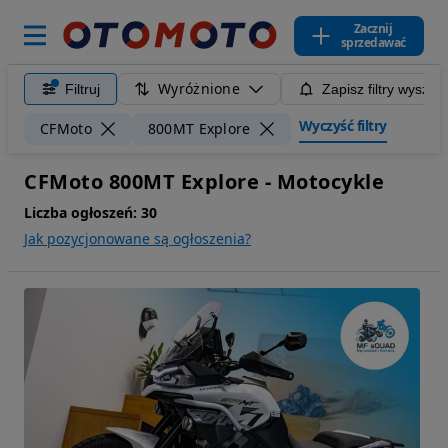
Zacznij
sprzedawać
Wyróżnione
Filtruj
Zapisz filtry wyszuk
Wyczyść filtry
CFMoto
800MT Explore
CFMoto 800MT Explore - Motocykle
Liczba ogłoszeń:
30
Jak pozycjonowane są ogłoszenia?