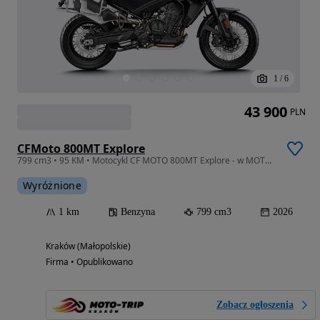
1
/
6
43 900
PLN
CFMoto 800MT Explore
799 cm3 • 95 KM • Motocykl CF MOTO 800MT Explore - w MOTO-TRIP Kraków
Wyróżnione
1 km
Benzyna
799 cm3
2026
Kraków (Małopolskie)
Firma • Opublikowano
Zobacz ogłoszenia