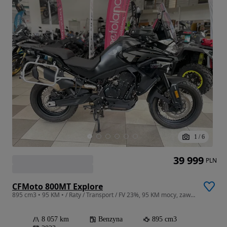
1
/
6
39 999
PLN
CFMoto 800MT Explore
895 cm3 • 95 KM • / Raty / Transport / FV 23%, 95 KM mocy, zawieszenie KYB, ABS
8 057 km
Benzyna
895 cm3