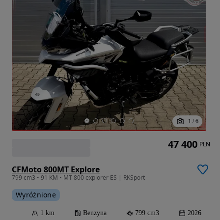
1
/
6
47 400
PLN
CFMoto 800MT Explore
799 cm3 • 91 KM • MT 800 explorer ES | RKSport
Wyróżnione
1 km
Benzyna
799 cm3
2026