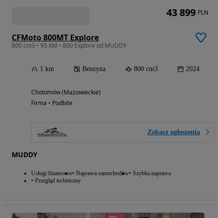
43 899
PLN
CFMoto 800MT Explore
800 cm3 • 95 KM • 800 Explore od MUDDY
1 km
Benzyna
800 cm3
2024
Chotomów (Mazowieckie)
Firma • Podbite
Zobacz ogłoszenia
MUDDY
Usługi finansowe
Naprawa samochodów
Szybka naprawa
Przegląd techniczny