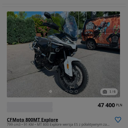
1
/
6
47 400
PLN
CFMoto 800MT Explore
799 cm3 • 91 KM • MT 800 Explore wersja ES z półaktywnym zawieszeniem Dulowa od ręki!!!