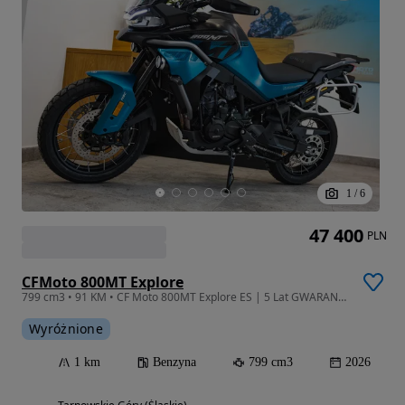
1
/
6
47 400
PLN
CFMoto 800MT Explore
799 cm3 • 91 KM • CF Moto 800MT Explore ES | 5 Lat GWARANCJI!
Wyróżnione
1 km
Benzyna
799 cm3
2026