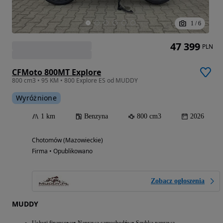
1
/
6
47 399
PLN
CFMoto 800MT Explore
800 cm3 • 95 KM • 800 Explore ES od MUDDY
Wyróżnione
1 km
Benzyna
800 cm3
2026
Chotomów (Mazowieckie)
Firma • Opublikowano
Zobacz ogłoszenia
MUDDY