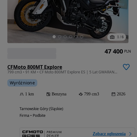
1
/
6
47 400
PLN
CFMoto 800MT Explore
799 cm3 • 91 KM • CF Moto 800MT Explore ES | 5 Lat GWARANCJI!
Wyróżnione
1 km
Benzyna
799 cm3
2026
Tarnowskie Góry (Śląskie)
Firma • Podbite
Zobacz ogłoszenia