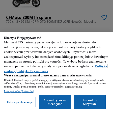
CFMoto 800MT Explore
799 cm3 • 95 KM • CF MOTO 800MT EXPLORE Nowość ! Model 2026 raty, leasing
1 km
Benzyna
799 cm3
2026
Dbamy o Twoją prywatność
My i nasi
375
partnerzy przechowujemy lub uzyskujemy dostęp do
Wadowice Górne (Podkarpackie)
informacji na urządzeniu, takich jak unikalne identyfikatory w plikach
Firma • Opublikowano
cookie w celu przetwarzania danych osobowych. Użytkownik może
zaakceptować wybory lub zarządzać nimi, klikając poniżej lub w dowolnym
momencie na stronie polityki prywatności. Te wybory będą sygnalizowane
naszym partnerom i nie będą miały wpływu na dane przeglądania.
Polityka
Zobacz ogłoszenia
cookies,
Polityka Prywatności
Wraz z naszymi partnerami przetwarzamy dane w celu zapewnienia:
Użycie dokładnych danych geolokalizacyjnych. Aktywne skanowanie charakterystyki urządzenia do
celów identyfikacji. Przechowywanie informacji na urządzeniu lub dostęp do nich. Spersonalizowane
reklamy i treści, pomiar reklam i treści, badnie odbiorców i ulepszanie usług.
Lista partnerów (dostawców)
Zezwól tylko na
Zezwól na
Ustaw preferencje
niezbędne
wszystkie