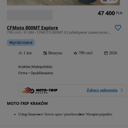
47 400
PLN
CFMoto 800MT Explore
799 cm3 • 91 KM • CFMOTO 800MT-ES półaktywne zawieszenie MOTO-TRIP Kraków
Wyróżnione
1 km
Benzyna
799 cm3
2026
Kraków (Małopolskie)
Firma • Opublikowano
Zobacz ogłoszenia
MOTO-TRIP KRAKÓW
Usługi finansowe
Serwis opon / przechowalnia
Wynajem pojazdów