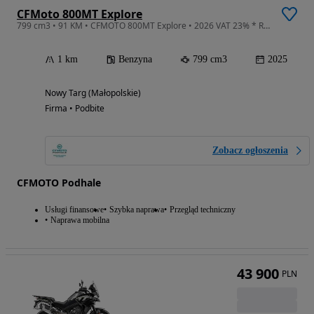
CFMoto 800MT Explore
799 cm3 • 91 KM • CFMOTO 800MT Explore • 2026 VAT 23% * Raty * CFMOTO * Transport
1 km
Benzyna
799 cm3
2025
Nowy Targ (Małopolskie)
Firma • Podbite
Zobacz ogłoszenia
CFMOTO Podhale
Usługi finansowe
Szybka naprawa
Przegląd techniczny
Naprawa mobilna
43 900
PLN