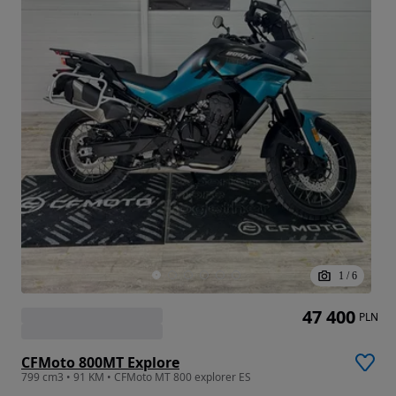
1
/
6
47 400
PLN
CFMoto 800MT Explore
799 cm3 • 91 KM • CFMoto MT 800 explorer ES