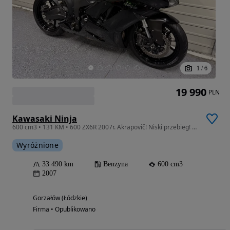
1
/
6
19 990
PLN
Kawasaki Ninja
600 cm3 • 131 KM • 600 ZX6R 2007r. Akrapovič! Niski przebieg! 636 ZX-6R
Wyróżnione
33 490 km
Benzyna
600 cm3
2007
Gorzałów (Łódzkie)
Firma • Opublikowano