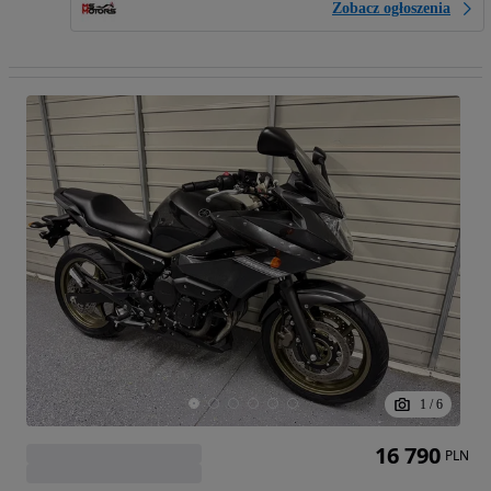
Zobacz ogłoszenia
1
/
6
16 790
PLN