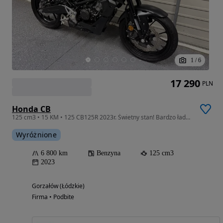
1
/
6
17 290
PLN
Honda CB
125 cm3 • 15 KM • 125 CB125R 2023r. Świetny stan! Bardzo ładna! RATY!
Wyróżnione
6 800 km
Benzyna
125 cm3
2023
Gorzałów (Łódzkie)
Firma • Podbite