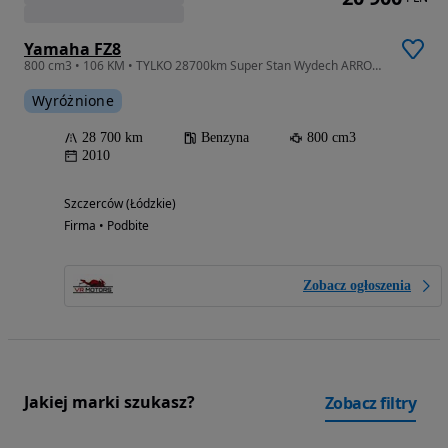
Yamaha FZ8
800 cm3 • 106 KM • TYLKO 28700km Super Stan Wydech ARROW Raty Transport Gwarancja
Wyróżnione
28 700 km
Benzyna
800 cm3
2010
Szczerców (Łódzkie)
Firma • Podbite
Zobacz ogłoszenia
Jakiej marki szukasz?
Zobacz filtry