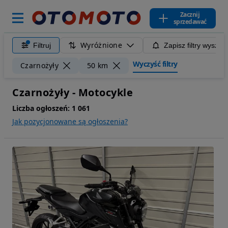
Zacznij
sprzedawać
Wyróżnione
Filtruj
Zapisz filtry wyszuk
Wyczyść filtry
Czarnożyły
50 km
Czarnożyły - Motocykle
Liczba ogłoszeń:
1 061
Jak pozycjonowane są ogłoszenia?