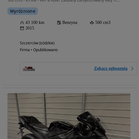
500 cm3 • 45 KM • KAT B Kufer Zadbany Zarejestrowany Raty Transport Gwarancja
Wyróżnione
43 100 km
Benzyna
500 cm3
2015
Szczerców (Łódzkie)
Firma • Opublikowano
Zobacz ogłoszenia