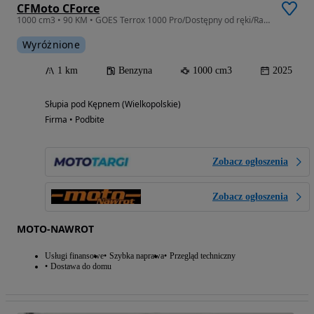
CFMoto CForce
1000 cm3 • 90 KM • GOES Terrox 1000 Pro/Dostępny od ręki/Raty/Leasing/Dostawa/Moto-Nawrot
Wyróżnione
1 km
Benzyna
1000 cm3
2025
Słupia pod Kępnem (Wielkopolskie)
Firma • Podbite
Zobacz ogłoszenia
Zobacz ogłoszenia
MOTO-NAWROT
Usługi finansowe
Szybka naprawa
Przegląd techniczny
Dostawa do domu