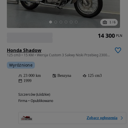
1
/
6
14 300
PLN
Honda Shadow
125 cm3 • 15 KM • Wersja Custom 3 Sakwy Niski Przebieg 23000km Raty Transport Gwarancja
Wyróżnione
23 000 km
Benzyna
125 cm3
1999
Szczerców (Łódzkie)
Firma • Opublikowano
Zobacz ogłoszenia