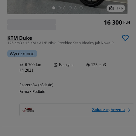
1
/
6
16 300
PLN
KTM Duke
125 cm3 • 15 KM • A1/B Niski Przebieg Stan Idealny Jak Nowa Raty Transport Gwarancja
Wyróżnione
6 700 km
Benzyna
125 cm3
2021
Szczerców (Łódzkie)
Firma • Podbite
Zobacz ogłoszenia