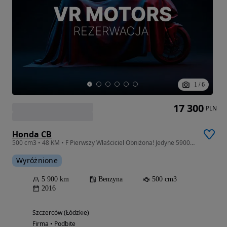
1
/
6
17 300
PLN
Honda CB
500 cm3 • 48 KM • F Pierwszy Właściciel Obniżona! Jedyne 5900km Raty Transport Gwarancja
Wyróżnione
5 900 km
Benzyna
500 cm3
2016
Szczerców (Łódzkie)
Firma • Podbite