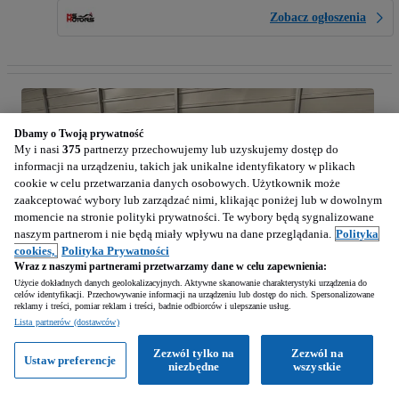
Zobacz ogłoszenia
Dbamy o Twoją prywatność
My i nasi
375
partnerzy przechowujemy lub uzyskujemy dostęp do
informacji na urządzeniu, takich jak unikalne identyfikatory w plikach
cookie w celu przetwarzania danych osobowych. Użytkownik może
zaakceptować wybory lub zarządzać nimi, klikając poniżej lub w dowolnym
momencie na stronie polityki prywatności. Te wybory będą sygnalizowane
naszym partnerom i nie będą miały wpływu na dane przeglądania.
Polityka
cookies,
Polityka Prywatności
Wraz z naszymi partnerami przetwarzamy dane w celu zapewnienia:
Użycie dokładnych danych geolokalizacyjnych. Aktywne skanowanie charakterystyki urządzenia do
celów identyfikacji. Przechowywanie informacji na urządzeniu lub dostęp do nich. Spersonalizowane
reklamy i treści, pomiar reklam i treści, badnie odbiorców i ulepszanie usług.
Lista partnerów (dostawców)
1
/
6
Zezwól tylko na
Zezwól na
Ustaw preferencje
niezbędne
wszystkie
28 490
PLN