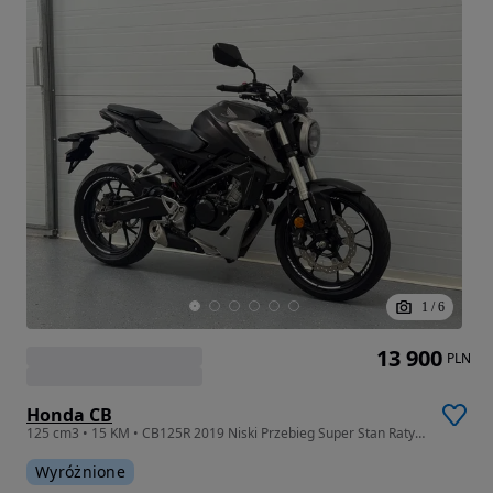
1
/
6
13 900
PLN
Honda CB
125 cm3 • 15 KM • CB125R 2019 Niski Przebieg Super Stan Raty Transport Gwarancja
Wyróżnione