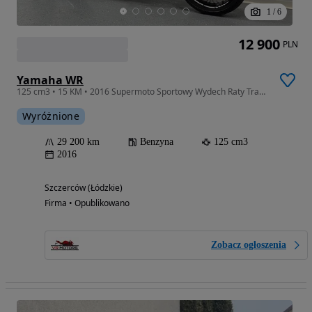
1
/
6
12 900
PLN
Yamaha WR
125 cm3 • 15 KM • 2016 Supermoto Sportowy Wydech Raty Transport Gwarancja
Wyróżnione
29 200 km
Benzyna
125 cm3
2016
Szczerców (Łódzkie)
Firma • Opublikowano
Zobacz ogłoszenia