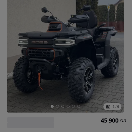
1
/
6
45 900
PLN