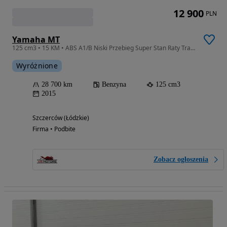
12 900
PLN
Yamaha MT
125 cm3 • 15 KM • ABS A1/B Niski Przebieg Super Stan Raty Transport Gwarancja
Wyróżnione
28 700 km
Benzyna
125 cm3
2015
Szczerców (Łódzkie)
Firma • Podbite
Zobacz ogłoszenia