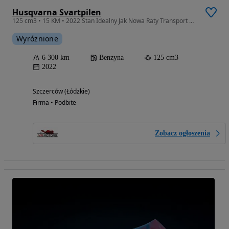
Husqvarna Svartpilen
125 cm3 • 15 KM • 2022 Stan Idealny Jak Nowa Raty Transport Gwarancja
Wyróżnione
6 300 km
Benzyna
125 cm3
2022
Szczerców (Łódzkie)
Firma • Podbite
Zobacz ogłoszenia