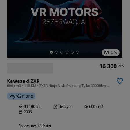
1
/
6
16 300
PLN
Kawasaki ZXR
600 cm3 • 118 KM • ZX6R Ninja Niski Przebieg Tylko 33000km Wydech MIVV Raty Transport
Wyróżnione
33 100 km
Benzyna
600 cm3
2003
Szczerców (Łódzkie)