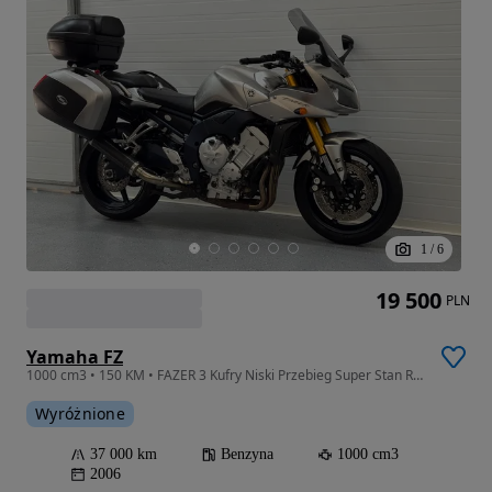
1
/
6
19 500
PLN
Yamaha FZ
1000 cm3 • 150 KM • FAZER 3 Kufry Niski Przebieg Super Stan Raty Transport Gwarancja
Wyróżnione
37 000 km
Benzyna
1000 cm3
2006