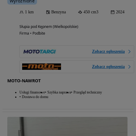
Wyróżnione
1 km
Benzyna
450 cm3
2024
Słupia pod Kępnem (Wielkopolskie)
Firma • Podbite
Zobacz ogłoszenia
Zobacz ogłoszenia
MOTO-NAWROT
Usługi finansowe
Szybka naprawa
Przegląd techniczny
Dostawa do domu