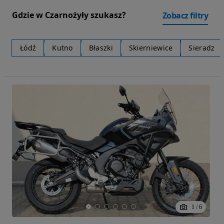
Gdzie w Czarnożyły szukasz?
Zobacz filtry
Łódź
Kutno
Błaszki
Skierniewice
Sieradz
1
/
6