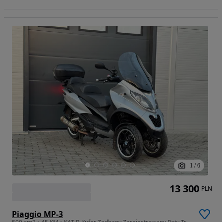
1
/
6
13 300
PLN
Piaggio MP-3