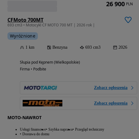
26 900
PLN
CFMoto 700MT
693 cm3 • Motocykl CF MOTO 700 MT | 2026 rok |
Wyróżnione
1 km
Benzyna
693 cm3
2026
Słupia pod Kępnem (Wielkopolskie)
Firma • Podbite
Zobacz ogłoszenia
Zobacz ogłoszenia
MOTO-NAWROT
Usługi finansowe
Szybka naprawa
Przegląd techniczny
Dostawa do domu