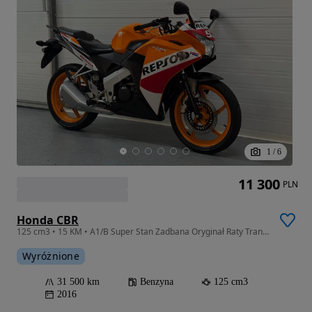
1
/
6
11 300
PLN
Honda CBR
125 cm3 • 15 KM • A1/B Super Stan Zadbana Oryginał Raty Transport Gwarancja
Wyróżnione
31 500 km
Benzyna
125 cm3
2016