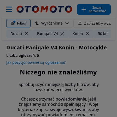
Zacznij
sprzedawać
Wyróżnione
Filtruj
Zapisz filtry wyszuk
Ducati
Panigale V4
Konin
50 km
Ducati Panigale V4 Konin - Motocykle
Liczba ogłoszeń:
0
Jak pozycjonowane są ogłoszenia?
Niczego nie znaleźliśmy
Spróbuj użyć mniejszej liczby filtrów, aby
uzyskać więcej wyników.
Chcesz otrzymać powiadomienie, jeśli
znajdziemy samochód spełniający Twoje
kryteria? Zapisz swoje wyszukiwanie, aby
otrzymywać powiadomienia emailem.