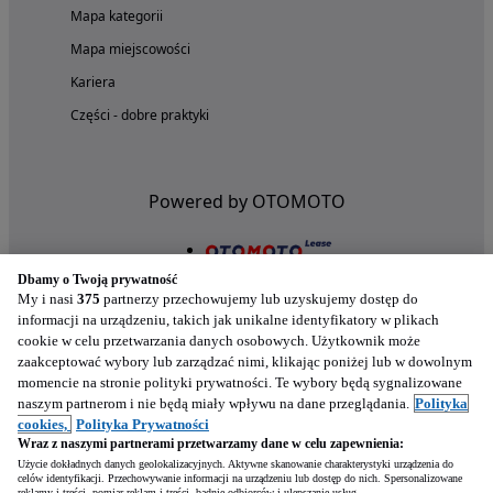
Mapa kategorii
Mapa miejscowości
Kariera
Części - dobre praktyki
Powered by OTOMOTO
Dbamy o Twoją prywatność
My i nasi
375
partnerzy przechowujemy lub uzyskujemy dostęp do
informacji na urządzeniu, takich jak unikalne identyfikatory w plikach
cookie w celu przetwarzania danych osobowych. Użytkownik może
zaakceptować wybory lub zarządzać nimi, klikając poniżej lub w dowolnym
momencie na stronie polityki prywatności. Te wybory będą sygnalizowane
naszym partnerom i nie będą miały wpływu na dane przeglądania.
Polityka
Nasze aplikacje w twoim telefonie
cookies,
Polityka Prywatności
Wraz z naszymi partnerami przetwarzamy dane w celu zapewnienia:
Użycie dokładnych danych geolokalizacyjnych. Aktywne skanowanie charakterystyki urządzenia do
celów identyfikacji. Przechowywanie informacji na urządzeniu lub dostęp do nich. Spersonalizowane
reklamy i treści, pomiar reklam i treści, badnie odbiorców i ulepszanie usług.