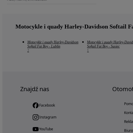
Motocykle i quady Harley-Davidson Softail F
Motocykle i quady Harley-Davidson
Motocykle i quady Harley-Davi
Softail Fat Boy - Lublin
Softail Fat Boy - Susiec
2
1
Znajdź nas
Otomo
Pom
Facebook
Konta
Instagram
Rekl
YouTube
Biur