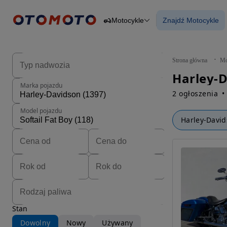
Motocykle
Znajdź Motocykle
Osobowe
Ciężarowe
Znajdź Motocy
Budowlane
Dostawcze
Motocykle
Strona główna
Mo
Przyczepy
Rolnicze
Marka pojazdu
Części
2 ogłoszenia
Model pojazdu
Harley-Davi
Stan
Dowolny
Nowy
Używany