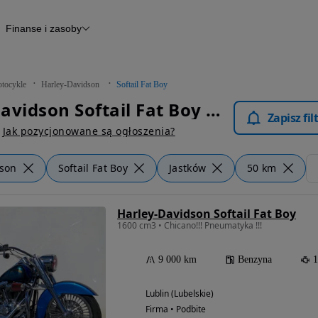
Finanse i zasoby
kle
Finansowanie
Raport historii pojazdu
Otomoto News
tocykle
Harley-Davidson
Softail Fat Boy
Harley-Davidson Softail Fat Boy Jastków - Motocykle
Zapisz fi
Jak pozycjonowane są ogłoszenia?
dson
Softail Fat Boy
Jastków
50 km
Harley-Davidson Softail Fat Boy
1600 cm3 • Chicano!!! Pneumatyka !!!
9 000 km
Benzyna
1
Lublin (Lubelskie)
Firma • Podbite