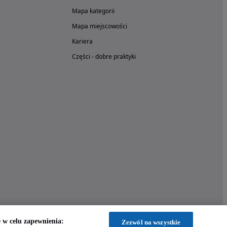
Mapa kategorii
Mapa miejscowości
Kariera
Części - dobre praktyki
w celu zapewnienia:
Zezwól na wszystkie