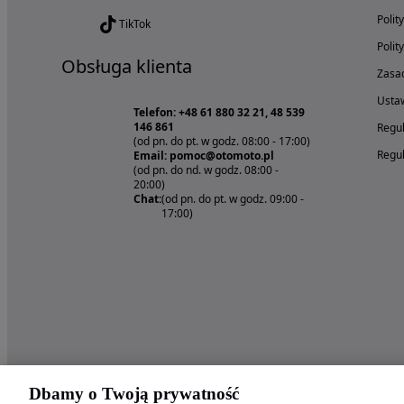
Polit
TikTok
Polit
Obsługa klienta
Zasad
Ustaw
Telefon: +48 61 880 32 21, 48 539
146 861
Regul
(od pn. do pt. w godz. 08:00 - 17:00)
Regul
Email: pomoc@otomoto.pl
(od pn. do nd. w godz. 08:00 -
20:00)
Chat:
(od pn. do pt. w godz. 09:00 -
17:00)
Dbamy o Twoją prywatność