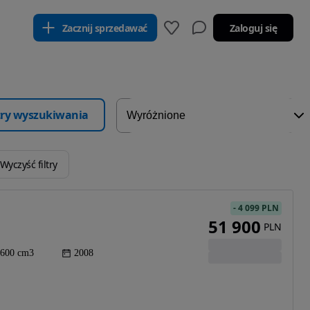
Zacznij sprzedawać
Zaloguj się
ltry wyszukiwania
Wyczyść filtry
-
4 099 PLN
51 900
PLN
600 cm3
2008