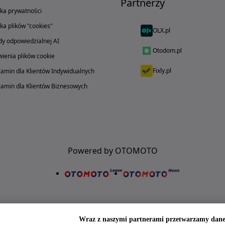
Partnerzy
yka prywatności
yka plików "cookies"
OLX.pl
y odpowiedzialnej AI
Otodom.pl
ienia plików cookie
Fixly.pl
amin dla Klientów Indywidualnych
amin dla Klientów Biznesowych
Powered by OTOMOTO
Wraz z naszymi partnerami przetwarzamy dane 