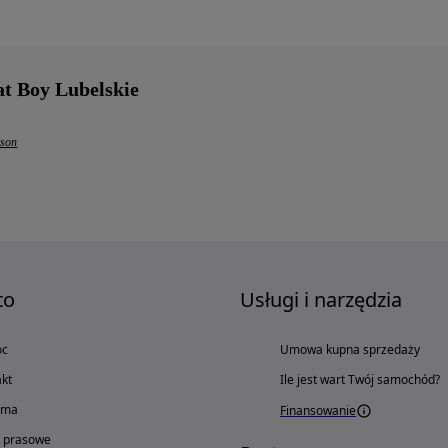
at Boy Lubelskie
dson
to
Usługi i narzędzia
oc
Umowa kupna sprzedaży
kt
Ile jest wart Twój samochód?
ama
Finansowanie
o prasowe