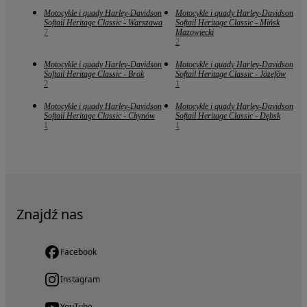
Motocykle i quady Harley-Davidson
Motocykle i quady Harley-Davidson
Softail Heritage Classic - Warszawa
Softail Heritage Classic - Mińsk
7
Mazowiecki
2
Motocykle i quady Harley-Davidson
Motocykle i quady Harley-Davidson
Softail Heritage Classic - Brok
Softail Heritage Classic - Józefów
2
1
Motocykle i quady Harley-Davidson
Motocykle i quady Harley-Davidson
Softail Heritage Classic - Chynów
Softail Heritage Classic - Dębsk
1
1
Znajdź nas
Facebook
Instagram
YouTube