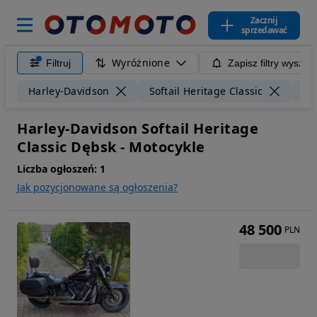
Zacznij
sprzedawać
Wyróżnione
Filtruj
Zapisz filtry wyszuk
Harley-Davidson
Softail Heritage Classic
Dę
Harley-Davidson Softail Heritage
Classic Dębsk - Motocykle
Liczba ogłoszeń:
1
Jak pozycjonowane są ogłoszenia?
48 500
PLN