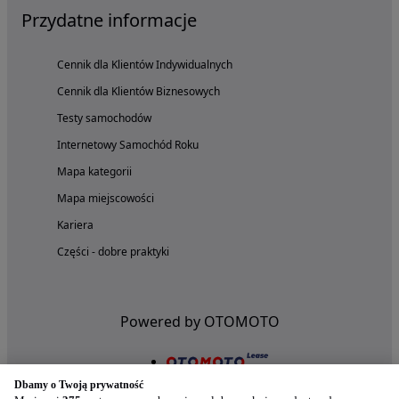
Przydatne informacje
Cennik dla Klientów Indywidualnych
Cennik dla Klientów Biznesowych
Testy samochodów
Internetowy Samochód Roku
Mapa kategorii
Mapa miejscowości
Kariera
Części - dobre praktyki
Powered by OTOMOTO
Dbamy o Twoją prywatność