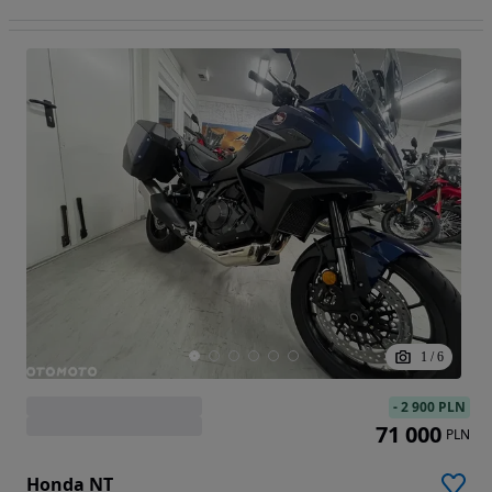
1
/
6
-
2 900 PLN
71 000
PLN
Honda NT