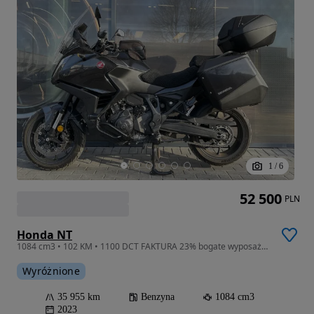
1
/
6
52 500
PLN
Honda NT
1084 cm3 • 102 KM • 1100 DCT FAKTURA 23% bogate wyposażenie PO SERWISIE gotowy na sezon
Wyróżnione
35 955 km
Benzyna
1084 cm3
2023