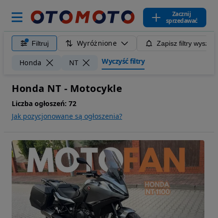
Zacznij
sprzedawać
Wyróżnione
Filtruj
Zapisz filtry wyszuk
Wyczyść filtry
Honda
NT
Honda NT - Motocykle
Liczba ogłoszeń:
72
Jak pozycjonowane są ogłoszenia?