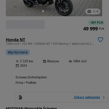
1
/
6
-
801 PLN
49 999
PLN
Honda NT
1084 cm3 • 102 KM • HONDA NT 1100 Niemcy 1 właściciel 04.2025R 5.5 tkm Okazja Kufry Kości
Wyróżnione
5 529 km
Benzyna
1084 cm3
2024
Ścinawa (Dolnośląskie)
Firma • Podbite
Zobacz ogłoszenia
MOTOFAN Motocykle Ścinawa