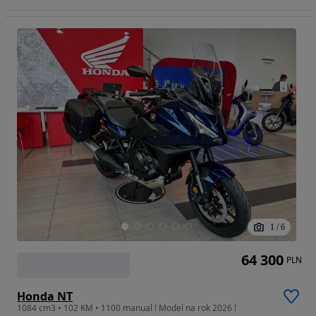
1
/
6
64 300
PLN
Honda NT
1084 cm3 • 102 KM • 1100 manual ! Model na rok 2026 !