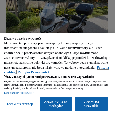
Dbamy o Twoją prywatność
My i nasi
375
partnerzy przechowujemy lub uzyskujemy dostęp do
informacji na urządzeniu, takich jak unikalne identyfikatory w plikach
cookie w celu przetwarzania danych osobowych. Użytkownik może
zaakceptować wybory lub zarządzać nimi, klikając poniżej lub w dowolnym
momencie na stronie polityki prywatności. Te wybory będą sygnalizowane
naszym partnerom i nie będą miały wpływu na dane przeglądania.
Polityka
1
/
6
cookies,
Polityka Prywatności
Wraz z naszymi partnerami przetwarzamy dane w celu zapewnienia:
25 900
PLN
Użycie dokładnych danych geolokalizacyjnych. Aktywne skanowanie charakterystyki urządzenia do
celów identyfikacji. Przechowywanie informacji na urządzeniu lub dostęp do nich. Spersonalizowane
reklamy i treści, pomiar reklam i treści, badnie odbiorców i ulepszanie usług.
Honda NT
Lista partnerów (dostawców)
1100 cm3 • 1100 2022
Zezwól tylko na
Zezwól na
Ustaw preferencje
niezbędne
wszystkie
33 700 km
Benzyna
1100 cm3