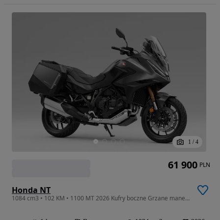
1
/
4
61 900
PLN
Honda NT
1084 cm3 • 102 KM • 1100 MT 2026 Kufry boczne Grzane manetki