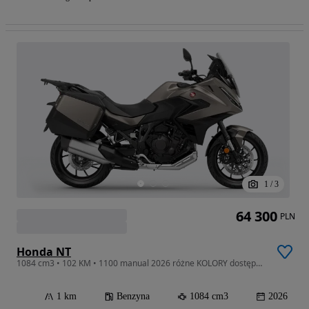
1
/
3
64 300
PLN
Honda NT
1084 cm3 • 102 KM • 1100 manual 2026 różne KOLORY dostępny OD RĘKI Gwarancja 6 lat
1 km
Benzyna
1084 cm3
2026