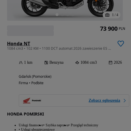
1
/
4
73 900
PLN
Honda NT
1084 cm3 • 102 KM • 1100 DCT automat 2026 zawieszenie ES OD RĘKI KUFER GRATIS
1 km
Benzyna
1084 cm3
2026
Gdańsk (Pomorskie)
Firma • Podbite
Zobacz ogłoszenia
HONDA POMIRSKI
Usługi finansowe
Szybka naprawa
Przegląd techniczny
Usługi ubezpieczeniowe