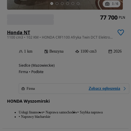
1
/
6
77 700
PLN
Honda NT
1100 cm3 • 102 KM • HONDA CRF1100 Afryka Twin DCT Elektroniczne zawieszenie
1 km
Benzyna
1100 cm3
2026
Siedlce (Mazowieckie)
Firma • Podbite
Zobacz ogłoszenia
Firma
HONDA Wyszomirski
Usługi finansowe
Naprawa samochodów
Szybka naprawa
Naprawy blacharskie