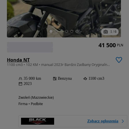
1
/
6
41 500
PLN
Honda NT
1100 cm3 • 102 KM • manual 2023r Bardzo Zadbany Oryginalny Dostawa Raty 1000 NT 1100
35 000 km
Benzyna
1100 cm3
2023
Zwoleń (Mazowieckie)
Firma • Podbite
Zobacz ogłoszenia