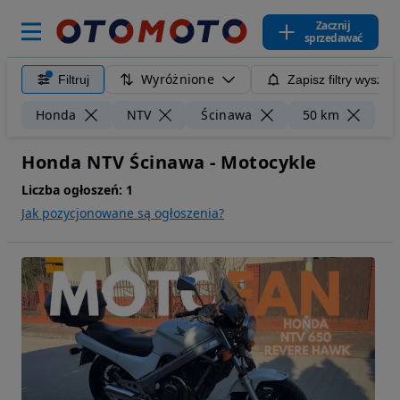
Zacznij
sprzedawać
Wyróżnione
Filtruj
Zapisz filtry wyszuk
Wyc
Honda
NTV
Ścinawa
50 km
Honda NTV Ścinawa - Motocykle
Liczba ogłoszeń:
1
Jak pozycjonowane są ogłoszenia?