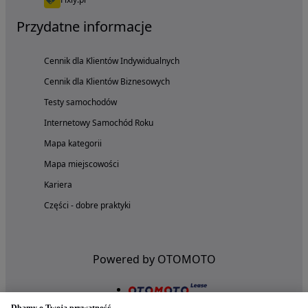
Przydatne informacje
Cennik dla Klientów Indywidualnych
Cennik dla Klientów Biznesowych
Testy samochodów
Internetowy Samochód Roku
Mapa kategorii
Mapa miejscowości
Kariera
Części - dobre praktyki
Powered by OTOMOTO