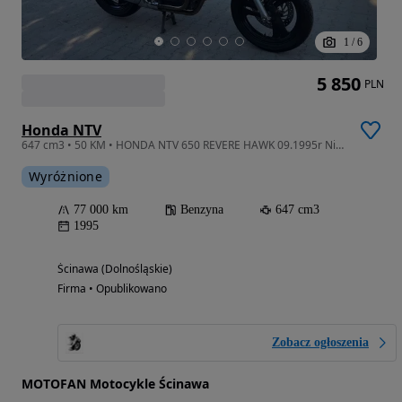
1
/
6
5 850
PLN
Honda NTV
647 cm3 • 50 KM • HONDA NTV 650 REVERE HAWK 09.1995r Niemcy Szyba Kufer okazja
Wyróżnione
77 000 km
Benzyna
647 cm3
1995
Ścinawa (Dolnośląskie)
Firma • Opublikowano
Zobacz ogłoszenia
MOTOFAN Motocykle Ścinawa