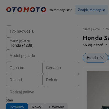
Motocykle
Znajdź Motocykle
Osobowe
Ciężarowe
Znajdź Motocy
Budowlane
Dostawcze
Motocykle
Strona główna
Mo
Przyczepy
Honda S
Rolnicze
Marka pojazdu
Części
56 ogłoszeń
Honda
Stan
Dowolny
Nowy
Używany