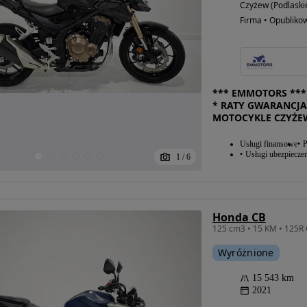
Czyżew (Podlaski
Firma • Opubliko
*** EMMOTORS *** 
* RATY GWARANCJA
MOTOCYKLE CZYŻE
Usługi finansowe
P
Usługi ubezpiecze
1
/
6
Honda CB
Wyróżnione
15 543 km
2021