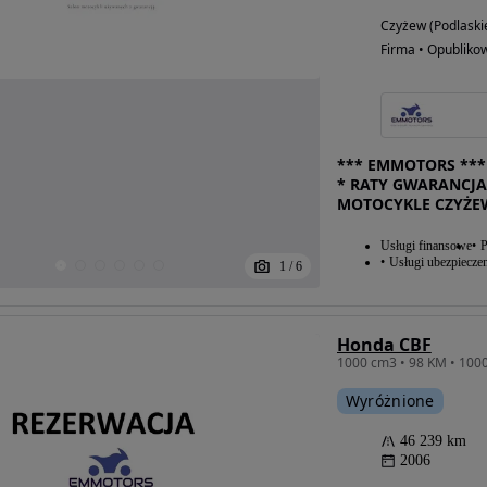
Czyżew (Podlaski
Firma • Opubliko
*** EMMOTORS *** 
* RATY GWARANCJA
MOTOCYKLE CZYŻE
Usługi finansowe
P
Usługi ubezpiecze
1
/
6
Honda CBF
1000 cm3 • 98 KM • 1000
Wyróżnione
46 239 km
2006