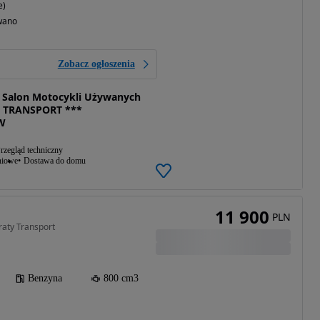
e)
wano
Zobacz ogłoszenia
Salon Motocykli Używanych
 TRANSPORT ***
W
rzegląd techniczny
niowe
Dostawa do domu
11 900
PLN
raty Transport
Benzyna
800 cm3