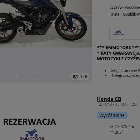
Czyżew (Podlaski
Firma • Opubliko
*** EMMOTORS *** 
* RATY GWARANCJA
MOTOCYKLE CZYŻE
Usługi finansowe
P
Usługi ubezpiecze
1
/
6
Honda CB
Wyróżnione
13 375 km
2024