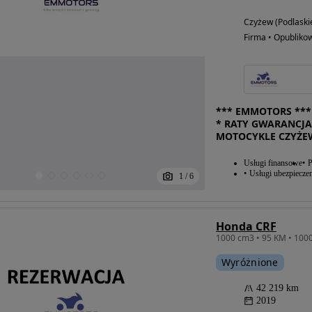
Czyżew (Podlaski
Firma • Opubliko
*** EMMOTORS *** 
* RATY GWARANCJA
MOTOCYKLE CZYŻE
Usługi finansowe
P
Usługi ubezpiecze
1
/
6
Honda CRF
Wyróżnione
42 219 km
2019