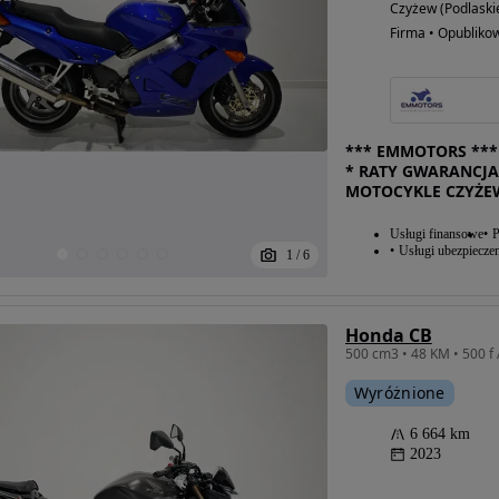
Czyżew (Podlaski
Firma • Opubliko
*** EMMOTORS *** 
* RATY GWARANCJA
MOTOCYKLE CZYŻE
Usługi finansowe
P
Usługi ubezpiecze
1
/
6
Honda CB
Możliwość
Wyróżnione
finansowania
6 664 km
2023