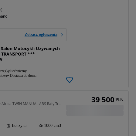
e)
wano
Zobacz ogłoszenia
Salon Motocykli Używanych
 TRANSPORT ***
W
rzegląd techniczny
niowe
Dostawa do domu
39 500
PLN
1000 cm3 • 95 KM • 1000 Africa TWIN MANUAL ABS Raty Transport
Benzyna
1000 cm3