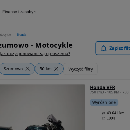
Finanse i zasoby
kle
Finansowanie
Raport historii pojazdu
Otomoto News
tocykle
Honda
zumowo - Motocykle
Zapisz fi
Jak pozycjonowane są ogłoszenia?
Szumowo
50 km
Wyczyść filtry
Honda VFR
750 cm3 • 105 KM • 750 
Wyróżnione
49 641 km
1994