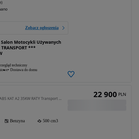
e)
wano
Zobacz ogłoszenia
Salon Motocykli Używanych
 TRANSPORT ***
W
rzegląd techniczny
niowe
Dostawa do domu
22 900
PLN
500 cm3 • 48 KM • 500 f ABS KAT A2 35KW RATY Transport cbf
Benzyna
500 cm3