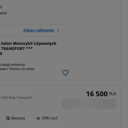
e)
wano
Zobacz ogłoszenia
Salon Motocykli Używanych
 TRANSPORT ***
W
rzegląd techniczny
niowe
Dostawa do domu
16 500
PLN
 ABS Raty Transport
Benzyna
1000 cm3