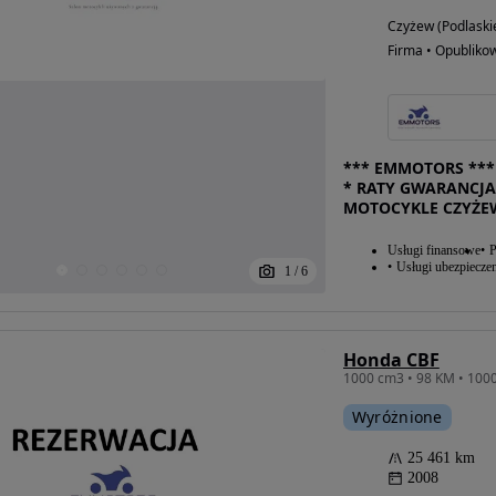
Czyżew (Podlaski
Firma • Opubliko
*** EMMOTORS *** 
* RATY GWARANCJA
MOTOCYKLE CZYŻE
Usługi finansowe
P
Usługi ubezpiecze
1
/
6
Honda CBF
1000 cm3 • 98 KM • 1000
Wyróżnione
25 461 km
2008