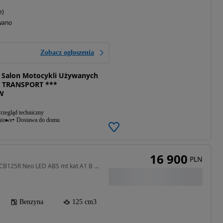
e)
wano
Zobacz ogłoszenia
Salon Motocykli Używanych
 TRANSPORT ***
W
rzegląd techniczny
niowe
Dostawa do domu
16 900
PLN
125 cm3 • 15 KM • 125R CB125R Neo LED ABS mt kat A1 B Raty Transport
Benzyna
125 cm3