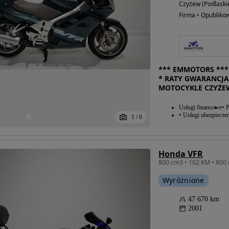
Czyżew (Podlaski
Firma • Opubliko
*** EMMOTORS *** 
* RATY GWARANCJA
MOTOCYKLE CZYŻE
Usługi finansowe
P
Usługi ubezpiecze
1
/
6
Honda VFR
800 cm3 • 102 KM • 800 
Wyróżnione
47 670 km
2001