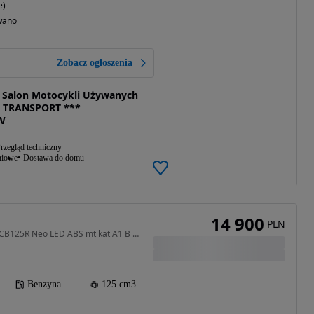
e)
wano
Zobacz ogłoszenia
Salon Motocykli Używanych
 TRANSPORT ***
W
rzegląd techniczny
niowe
Dostawa do domu
14 900
PLN
125 cm3 • 15 KM • 125R CB125R Neo LED ABS mt kat A1 B Raty Transport
Benzyna
125 cm3