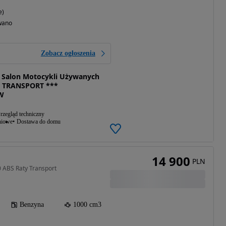
e)
wano
Zobacz ogłoszenia
Salon Motocykli Używanych
 TRANSPORT ***
W
rzegląd techniczny
niowe
Dostawa do domu
14 900
PLN
 ABS Raty Transport
Benzyna
1000 cm3