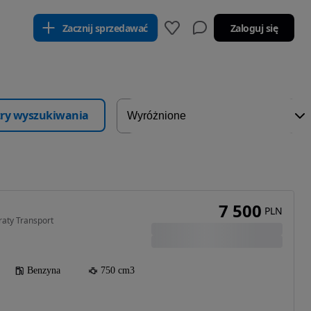
Zacznij sprzedawać
Zaloguj się
ltry wyszukiwania
7 500
PLN
raty Transport
Benzyna
750 cm3