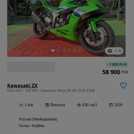
1
/
6
-
1 000 PLN
58 900
PLN
Kawasaki ZX
636 cm3 • 129 KM • Kawasaki Ninja ZX-6R 2026 ZX6R
1 km
Benzyna
636 cm3
2026
Poznań (Wielkopolskie)
Firma • Podbite