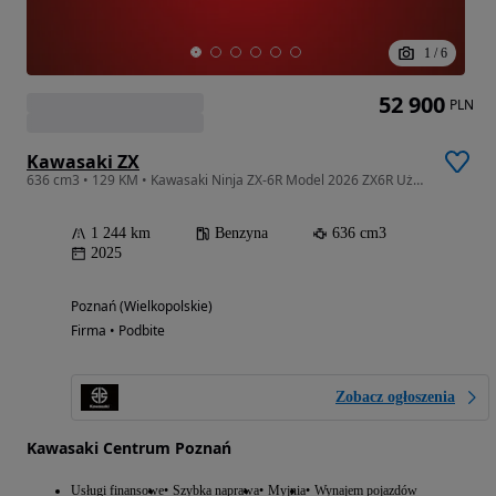
1
/
6
52 900
PLN
Kawasaki ZX
636 cm3 • 129 KM • Kawasaki Ninja ZX-6R Model 2026 ZX6R Używany Niski przebieg
1 244 km
Benzyna
636 cm3
2025
Poznań (Wielkopolskie)
Firma • Podbite
Zobacz ogłoszenia
Kawasaki Centrum Poznań
Usługi finansowe
Szybka naprawa
Myjnia
Wynajem pojazdów