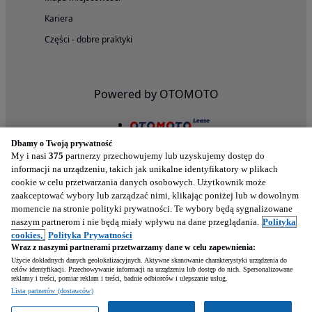
Kariera
Części - dobre praktyki
Powered by OTOMOTO
Dbamy o Twoją prywatność
My i nasi
375
partnerzy przechowujemy lub uzyskujemy dostęp do
informacji na urządzeniu, takich jak unikalne identyfikatory w plikach
cookie w celu przetwarzania danych osobowych. Użytkownik może
zaakceptować wybory lub zarządzać nimi, klikając poniżej lub w dowolnym
momencie na stronie polityki prywatności. Te wybory będą sygnalizowane
naszym partnerom i nie będą miały wpływu na dane przeglądania.
Polityka
Nasze aplikacje w twoim telefonie
cookies,
Polityka Prywatności
Wraz z naszymi partnerami przetwarzamy dane w celu zapewnienia:
Użycie dokładnych danych geolokalizacyjnych. Aktywne skanowanie charakterystyki urządzenia do
celów identyfikacji. Przechowywanie informacji na urządzeniu lub dostęp do nich. Spersonalizowane
reklamy i treści, pomiar reklam i treści, badnie odbiorców i ulepszanie usług.
Lista partnerów (dostawców)