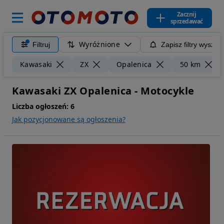
Zacznij
sprzedawać
Wyróżnione
Filtruj
Zapisz filtry wyszuk
Kawasaki
ZX
Opalenica
50 km
Kawasaki ZX Opalenica - Motocykle
Liczba ogłoszeń:
6
Jak pozycjonowane są ogłoszenia?