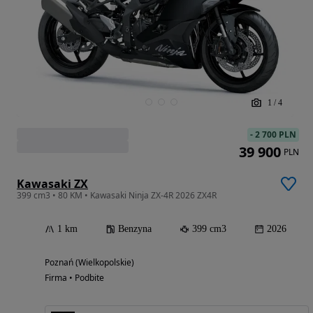
1
/
4
-
2 700 PLN
39 900
PLN
Kawasaki ZX
399 cm3 • 80 KM • Kawasaki Ninja ZX-4R 2026 ZX4R
1 km
Benzyna
399 cm3
2026
Poznań (Wielkopolskie)
Firma • Podbite