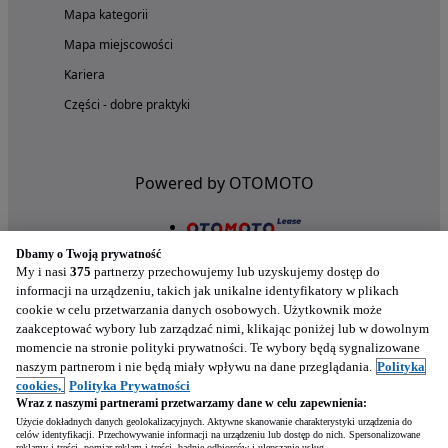
Mapa kategorii
Mapa miejscowości
Kariera
Części - dobre praktyki
Powered by OTOMOTO
Dbamy o Twoją prywatność
My i nasi
375
partnerzy przechowujemy lub uzyskujemy dostęp do
informacji na urządzeniu, takich jak unikalne identyfikatory w plikach
cookie w celu przetwarzania danych osobowych. Użytkownik może
zaakceptować wybory lub zarządzać nimi, klikając poniżej lub w dowolnym
momencie na stronie polityki prywatności. Te wybory będą sygnalizowane
naszym partnerom i nie będą miały wpływu na dane przeglądania.
Polityka
Nasze aplikacje w twoim telefonie
cookies,
Polityka Prywatności
Wraz z naszymi partnerami przetwarzamy dane w celu zapewnienia:
Użycie dokładnych danych geolokalizacyjnych. Aktywne skanowanie charakterystyki urządzenia do
celów identyfikacji. Przechowywanie informacji na urządzeniu lub dostęp do nich. Spersonalizowane
reklamy i treści, pomiar reklam i treści, badnie odbiorców i ulepszanie usług.