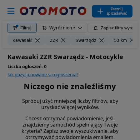
Zacznij
sprzedawać
Wyróżnione
Filtruj
Zapisz filtry wyszuk
Kawasaki
ZZR
Swarzędz
50 km
Kawasaki ZZR Swarzędz - Motocykle
Liczba ogłoszeń:
0
Jak pozycjonowane są ogłoszenia?
Niczego nie znaleźliśmy
Spróbuj użyć mniejszej liczby filtrów, aby
uzyskać więcej wyników.
Chcesz otrzymać powiadomienie, jeśli
znajdziemy samochód spełniający Twoje
kryteria? Zapisz swoje wyszukiwanie, aby
otrzymywać powiadomienia emailem.