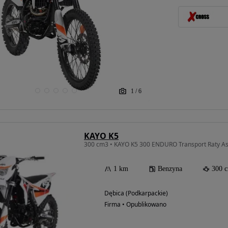
1
/
6
KAYO K5
300 cm3 • KAYO K5 300 ENDURO Transport Raty As
1 km
Benzyna
300 
Dębica (Podkarpackie)
Firma • Opublikowano