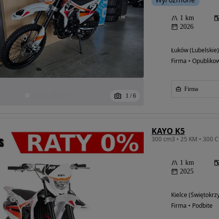
1 km
2026
Łuków (Lubelskie)
Firma • Opubliko
Firma
1
/
6
KAYO K5
1 km
Możliwość
2025
finansowania
Kielce (Świętokrz
Firma • Podbite