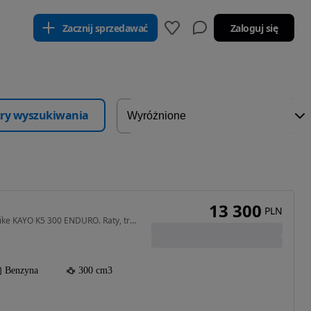
Zacznij sprzedawać
Zaloguj się
ltry wyszukiwania
13 300
PLN
300 cm3 • 26 KM • Dirt Bike KAYO K5 300 ENDURO. Raty, transport cały kraj
Benzyna
300 cm3