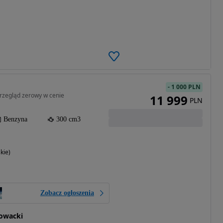
-
1 000 PLN
rzegląd zerowy w cenie
11 999
PLN
Benzyna
300 cm3
kie)
Zobacz ogłoszenia
owacki