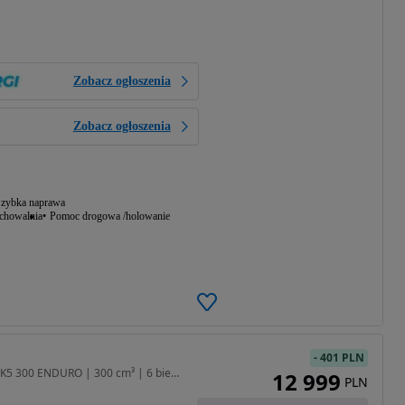
Zobacz ogłoszenia
Zobacz ogłoszenia
zybka naprawa
echowalnia
Pomoc drogowa /holowanie
-
401 PLN
280 cm3 • 28 KM • KAYO K5 300 ENDURO | 300 cm³ | 6 biegów | Chłodzony cieczą |MODEL 2026
12 999
PLN