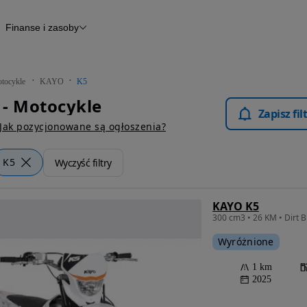
Finanse i zasoby
kle
Finansowanie
Raport historii pojazdu
Otomoto News
tocykle
KAYO
K5
- Motocykle
Zapisz fi
Jak pozycjonowane są ogłoszenia?
K5
Wyczyść filtry
KAYO K5
Wyróżnione
1 km
2025