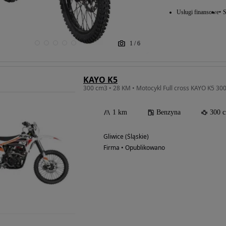
Usługi finansowe
S
1
/
6
KAYO K5
300 cm3 • 28 KM • Motocykl Full cross KAYO K5 300
1 km
Benzyna
300 
Gliwice (Śląskie)
Firma • Opublikowano