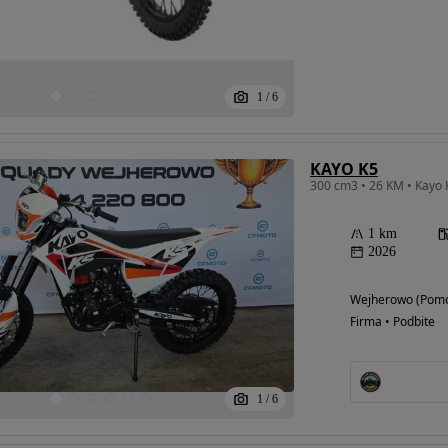
1
/
6
KAYO K5
300 cm3 • 26 KM • Kayo
1 km
2026
Wejherowo (Pomo
Firma • Podbite
1
/
6