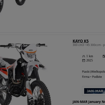
KAYO K5
300 cm3 • K5 300ccm - p
1 km
2025
Piaski (Wielkopols
Firma • Podbite
JAN-MAR January N