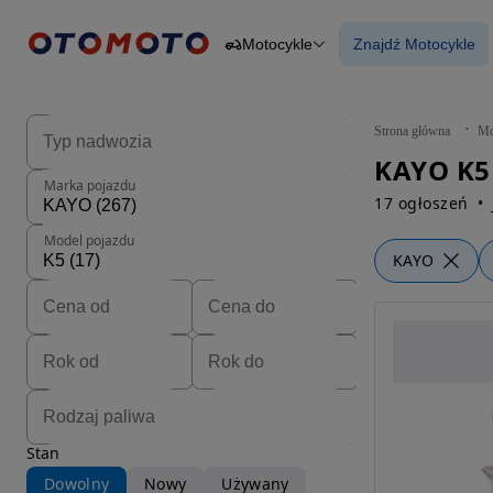
Motocykle
Znajdź Motocykle
Osobowe
Ciężarowe
Znajdź Motocy
Budowlane
Dostawcze
Motocykle
Strona główna
Mo
Przyczepy
KAYO K5 
Rolnicze
Marka pojazdu
Części
17 ogłoszeń
Model pojazdu
KAYO
Stan
Dowolny
Nowy
Używany