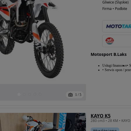
Gliwice (Śląskie)
Firma • Podbite
Motosport B.Laks
Usługi finansowe
S
Serwis opon / prz
1
/
5
KAYO K5
Wyróżnione