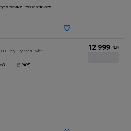
zybka naprawa
Przegląd techniczny
12 999
PLN
 LED Raty CityRiderGliwice
cm3
2025