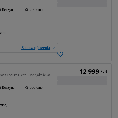
Benzyna
280 cm3
wano
Zobacz ogłoszenia
12 999
PLN
300 cm3 • 25 KM • 300 Cross Enduro Ciecz Super Jakośc Raty Dostawa
Benzyna
300 cm3
yskie)