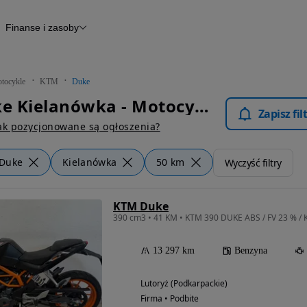
Finanse i zasoby
kle
Finansowanie
Raport historii pojazdu
Otomoto News
tocykle
KTM
Duke
KTM Duke Kielanówka - Motocykle
Zapisz fi
ak pozycjonowane są ogłoszenia?
Duke
Kielanówka
50 km
Wyczyść filtry
KTM Duke
13 297 km
Benzyna
Lutoryż (Podkarpackie)
Firma • Podbite