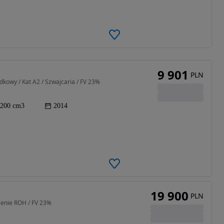
9 901
PLN
owy / Kat A2 / Szwajcaria / FV 23%
200 cm3
2014
19 900
PLN
zenie ROH / FV 23%