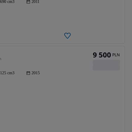
690 cm3
2011
9 500
PLN
n
125 cm3
2015