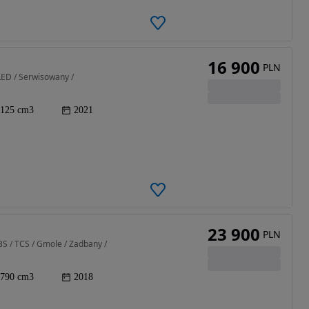
16 900
PLN
LED / Serwisowany /
125 cm3
2021
23 900
PLN
S / TCS / Gmole / Zadbany /
790 cm3
2018