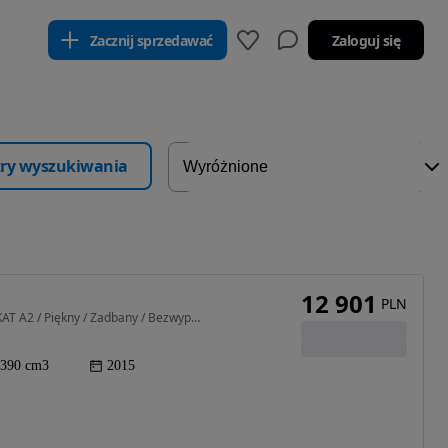
Zacznij sprzedawać
Zaloguj się
ltry wyszukiwania
12 901
PLN
390 cm3 • 41 KM • KTM 390 DUKE ABS / FV 23 % / KAT A2 / Piękny / Zadbany / Bezwypadkowy
390 cm3
2015