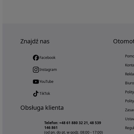
Znajdź nas
Otomo
Pom
Facebook
Konta
Instagram
Rekl
YouTube
Biur
Polit
TikTok
Polit
Obsługa klienta
Zasad
Ustaw
Telefon: +48 61 880 32 21, 48 539
146 861
Regul
(od pn. do pt. w godz. 08:00 - 17:00)