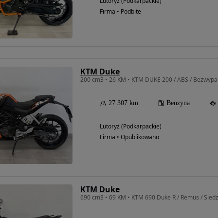
Lutoryż (Podkarpackie)
Firma • Podbite
KTM Duke
200 cm3 • 26 KM • KTM DUKE 200 / ABS / Bezwypadk
27 307 km
Benzyna
Lutoryż (Podkarpackie)
Firma • Opublikowano
Możliwość
finansowania
KTM Duke
690 cm3 • 69 KM • KTM 690 Duke R / Remus / Sied