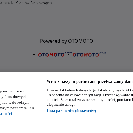
amin dla Klientów Biznesowych
Powered by OTOMOTO
Wraz z naszymi partnerami przetwarzamy dane 
Użycie dokładnych danych geolokalizacyjnych. Akty
i na urządzeniu,
Nasze aplikacje w twoim telefonie
urządzenia do celów identyfikacji. Przechowywanie i
danych osobowych.
do nich. Spersonalizowane reklamy i treści, pomiar re
ej lub w dowolnym
ulepszanie usług.
aszym partnerom i nie
Lista partnerów (dostawców)
atności