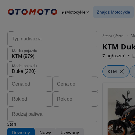
Motocykle
Znajdź Motocykle
Osobowe
Ciężarowe
Znajdź Motocy
Budowlane
Dostawcze
Motocykle
Strona główna
Mo
Przyczepy
Rolnicze
Marka pojazdu
Części
7 ogłoszeń
J
Model pojazdu
KTM
Stan
Dowolny
Nowy
Używany