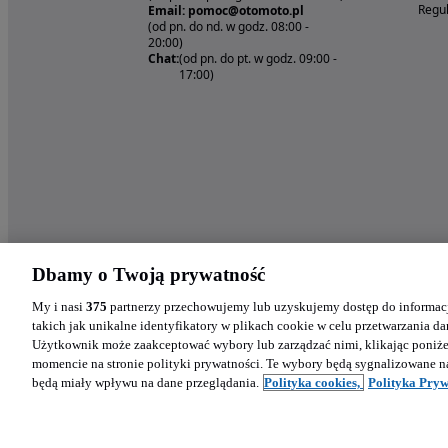
Regul
Email: pomoc@otomoto.pl
(od pn. do nd. w godz. 08:00 -
20:00)
Chat:
(od pn. do pt. w godz. 09:00 -
17:00)
Dbamy o Twoją prywatność
My i nasi
375
partnerzy przechowujemy lub uzyskujemy dostęp do informacj
takich jak unikalne identyfikatory w plikach cookie w celu przetwarzania 
Użytkownik może zaakceptować wybory lub zarządzać nimi, klikając poniż
momencie na stronie polityki prywatności. Te wybory będą sygnalizowane n
będą miały wpływu na dane przeglądania.
Polityka cookies,
Polityka Pryw