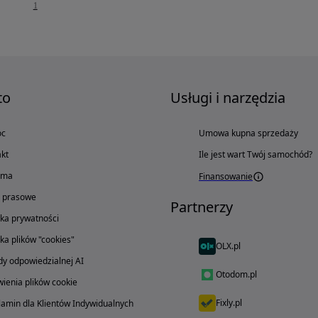
1
to
Usługi i narzędzia
oc
Umowa kupna sprzedaży
kt
Ile jest wart Twój samochód?
ama
Finansowanie
o prasowe
Partnerzy
yka prywatności
yka plików "cookies"
OLX.pl
y odpowiedzialnej AI
Otodom.pl
ienia plików cookie
Fixly.pl
amin dla Klientów Indywidualnych