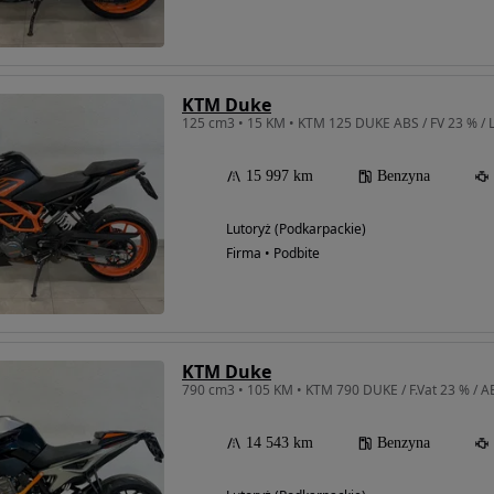
KTM Duke
125 cm3 • 15 KM • KTM 125 DUKE ABS / FV 23 % / 
15 997 km
Benzyna
Lutoryż (Podkarpackie)
Firma • Podbite
KTM Duke
790 cm3 • 105 KM • KTM 790 DUKE / F.Vat 23 % / AB
14 543 km
Benzyna