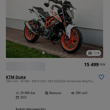
1
/
6
15 499
PLN
KTM Duke
390 cm3 • 45 KM • 390 R 2021 ABS KSIĄŻKA Serwisowa RatyTransport AKRAPOVIĆ KAT A2
29 000 km
Benzyna
390 cm3
2021
Radom (Mazowieckie)