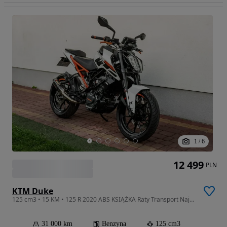
1
/
6
12 499
PLN
KTM Duke
125 cm3 • 15 KM • 125 R 2020 ABS KSIĄŻKA Raty Transport Największy Wybór Moto 125 W PL
31 000 km
Benzyna
125 cm3