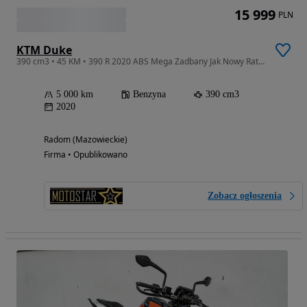
15 999
PLN
KTM Duke
390 cm3 • 45 KM • 390 R 2020 ABS Mega Zadbany Jak Nowy Raty Transport REJ PL KAT A2
5 000 km
Benzyna
390 cm3
2020
Radom (Mazowieckie)
Firma • Opublikowano
Zobacz ogłoszenia