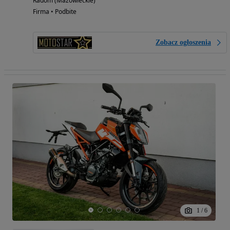
Radom (Mazowieckie)
Firma • Podbite
Zobacz ogłoszenia
1
/
6