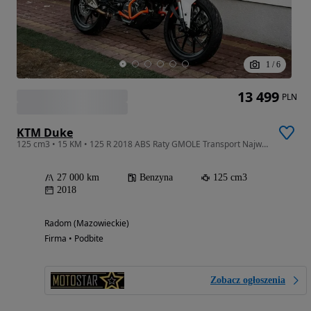
1
/
6
13 499
PLN
KTM Duke
125 cm3 • 15 KM • 125 R 2018 ABS Raty GMOLE Transport Największy Wybór Moto 125 W PL
27 000 km
Benzyna
125 cm3
2018
Radom (Mazowieckie)
Firma • Podbite
Zobacz ogłoszenia