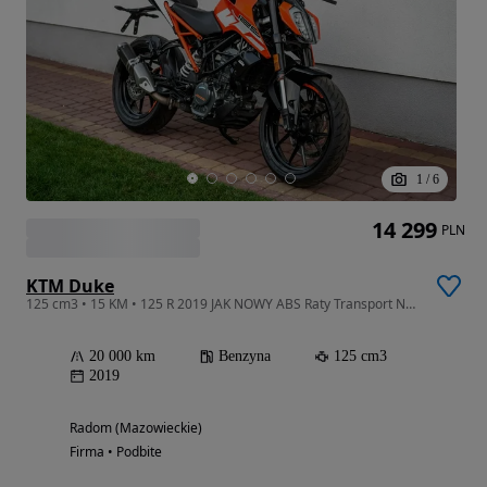
1
/
6
14 299
PLN
KTM Duke
125 cm3 • 15 KM • 125 R 2019 JAK NOWY ABS Raty Transport Największy Wybór Moto 125
20 000 km
Benzyna
125 cm3
2019
Radom (Mazowieckie)
Firma • Podbite