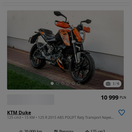
1
/
6
10 999
PLN
KTM Duke
125 cm3 • 15 KM • 125 R 2015 ABS POLIFT Raty Transport Największy Wybór Moto 125 W PL
20 000 km
Benzyna
125 cm3