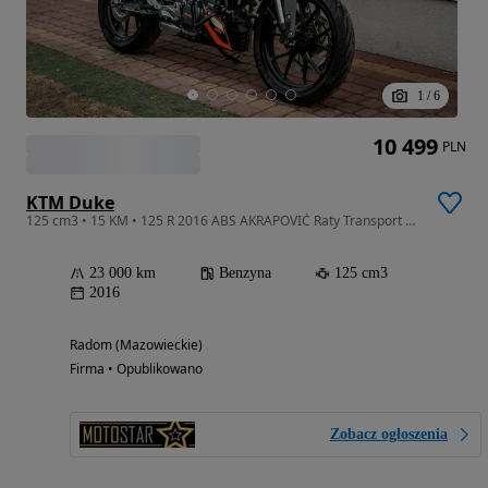
1
/
6
10 499
PLN
KTM Duke
125 cm3 • 15 KM • 125 R 2016 ABS AKRAPOVIĆ Raty Transport Największy Wybór Moto w PL
23 000 km
Benzyna
125 cm3
2016
Radom (Mazowieckie)
Firma • Opublikowano
Zobacz ogłoszenia