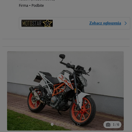
Firma • Podbite
Zobacz ogłoszenia
1
/
6