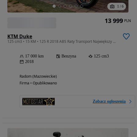
1
/
6
13 999
PLN
KTM Duke
125 cm3 • 15 KM • 125 R 2018 ABS Raty Transport Największy Wybór Moto 125 WYDECH STORM
17 000 km
Benzyna
125 cm3
2018
Radom (Mazowieckie)
Firma • Opublikowano
Zobacz ogłoszenia