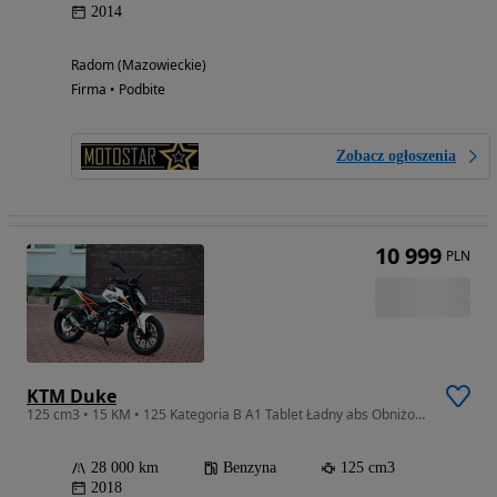
2014
Radom (Mazowieckie)
Firma • Podbite
Zobacz ogłoszenia
10 999
PLN
KTM Duke
125 cm3 • 15 KM • 125 Kategoria B A1 Tablet Ładny abs Obniżony Gmole
28 000 km
Benzyna
125 cm3
2018