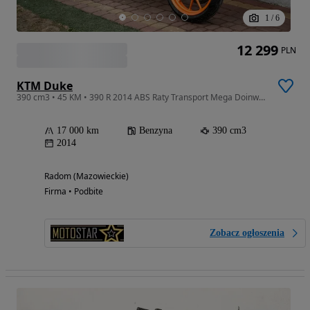
1
/
6
12 299
PLN
KTM Duke
390 cm3 • 45 KM • 390 R 2014 ABS Raty Transport Mega Doinwestowany KAT A2
17 000 km
Benzyna
390 cm3
2014
Radom (Mazowieckie)
Firma • Podbite
Zobacz ogłoszenia