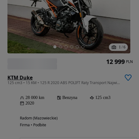
1
/
6
12 999
PLN
KTM Duke
125 cm3 • 15 KM • 125 R 2020 ABS POLIFT Raty Transport Największy Wybór Moto 125 W PL
28 000 km
Benzyna
125 cm3
2020
Radom (Mazowieckie)
Firma • Podbite