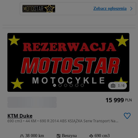
Zobacz ogłoszenia
1
/
6
15 999
PLN
KTM Duke
690 cm3 • 44 KM • 690 R 2014 ABS KSIĄŻKA Serw Transport Największy Wybór Moto WPL KAT A2
38 000 km
Benzyna
690 cm3