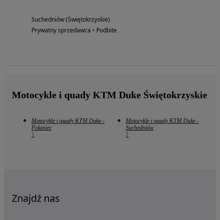
Suchedniów (Świętokrzyskie)
Prywatny sprzedawca • Podbite
Motocykle i quady KTM Duke Świętokrzyskie
Motocykle i quady KTM Duke -
Motocykle i quady KTM Duke -
Połaniec
Suchedniów
1
1
Znajdź nas