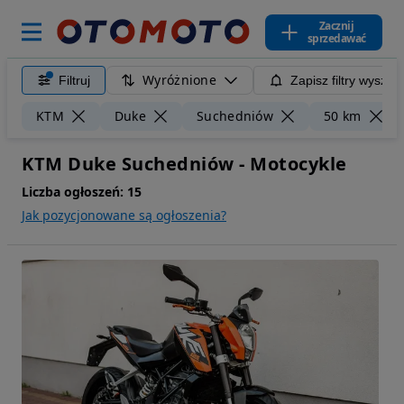
Zacznij
sprzedawać
Wyróżnione
Filtruj
Zapisz filtry wyszuk
KTM
Duke
Suchedniów
50 km
KTM Duke Suchedniów - Motocykle
Liczba ogłoszeń:
15
Jak pozycjonowane są ogłoszenia?