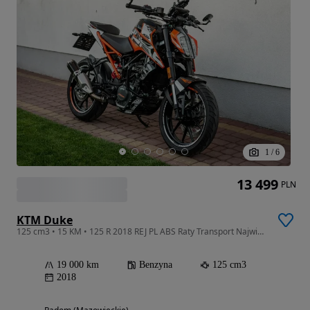
1
/
6
13 499
PLN
KTM Duke
125 cm3 • 15 KM • 125 R 2018 REJ PL ABS Raty Transport Największy Wybór Moto 125
19 000 km
Benzyna
125 cm3
2018