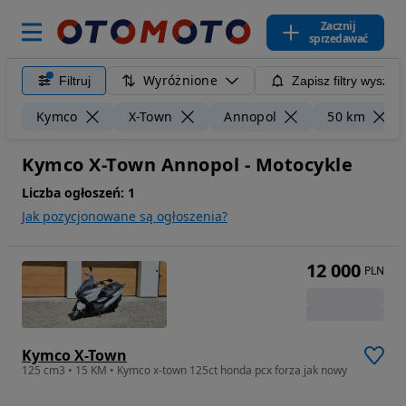
Zacznij
sprzedawać
Wyróżnione
Filtruj
Zapisz filtry wyszuk
Kymco
X-Town
Annopol
50 km
Kymco X-Town Annopol - Motocykle
Liczba ogłoszeń:
1
Jak pozycjonowane są ogłoszenia?
12 000
PLN
Kymco X-Town
125 cm3 • 15 KM • Kymco x-town 125ct honda pcx forza jak nowy