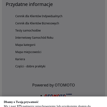
Przydatne informacje
Cennik dla Klientów Indywidualnych
Cennik dla Klientów Biznesowych
Testy samochodów
Internetowy Samochód Roku
Mapa kategorii
Mapa miejscowości
Kariera
Części - dobre praktyki
Powered by OTOMOTO
Dbamy o Twoją prywatność
My i nasi
375
partnerzy przechowujemy lub uzyskujemy dostęp do