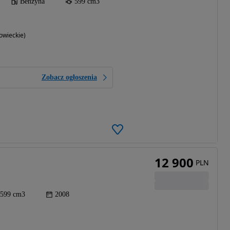
Benzyna
599 cm3
owieckie)
Zobacz ogłoszenia
12 900
PLN
599 cm3
2008