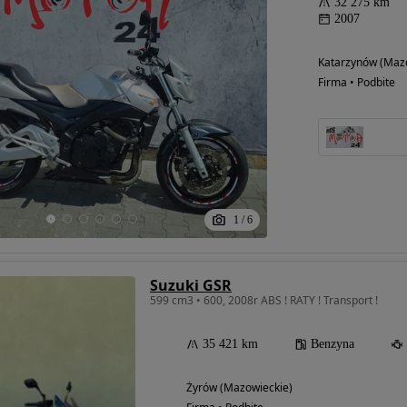
32 275 km
2007
Katarzynów (Maz
Firma • Podbite
1
/
6
Suzuki GSR
599 cm3 • 600, 2008r ABS ! RATY ! Transport !
35 421 km
Benzyna
Żyrów (Mazowieckie)