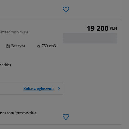
19 200
PLN
limited Yoshimura
Benzyna
750 cm3
ieckie)
Zobacz ogłoszenia
rwis opon / przechowalnia