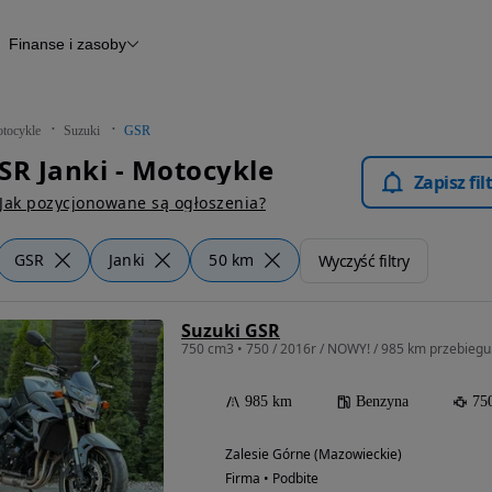
Finanse i zasoby
kle
Finansowanie
Raport historii pojazdu
Otomoto News
tocykle
Suzuki
GSR
SR Janki - Motocykle
Zapisz fi
Jak pozycjonowane są ogłoszenia?
GSR
Janki
50 km
Wyczyść filtry
Suzuki GSR
750 cm3 • 750 / 2016r / NOWY! / 985 km przebiegu! 
985 km
Benzyna
75
Zalesie Górne (Mazowieckie)
Firma • Podbite