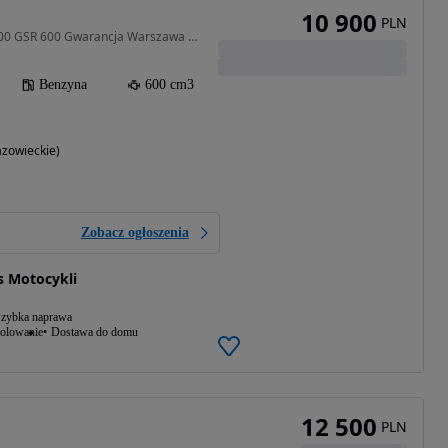
10 900
PLN
600 cm3 • 98 KM • GSR600 GSR 600 Gwarancja Warszawa K-Moto
Benzyna
600 cm3
azowieckie)
Zobacz ogłoszenia
s Motocykli
zybka naprawa
olowanie
Dostawa do domu
12 500
PLN