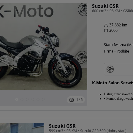
Suzuki GSR
37 882 km
2006
Stara Iwiczna (M
Firma • Podbite
K-Moto Salon Serwi
Usługi finansowe
S
Pomoc drogowa /h
1
/
6
Możliwość
finansowania
Suzuki GSR
599 cm3 • 98 KM • Suzuki GSR 600 (dobry stan)