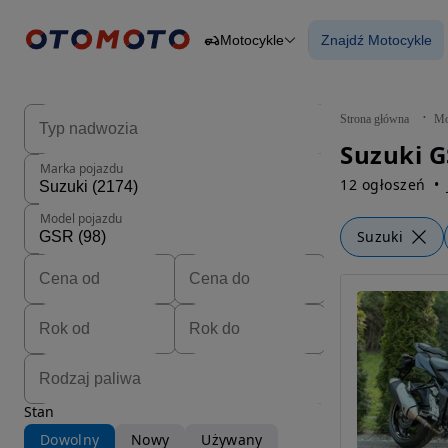
Motocykle
Znajdź Motocykle
Osobowe
Ciężarowe
Znajdź Motocy
Budowlane
Dostawcze
Motocykle
Strona główna
Mo
Przyczepy
Suzuki G
Rolnicze
Marka pojazdu
Części
12 ogłoszeń
Model pojazdu
Suzuki
Stan
Dowolny
Nowy
Używany