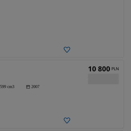
10 800
PLN
599 cm3
2007