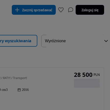
Zacznij sprzedawać
Zaloguj się
ltry wyszukiwania
28 500
PLN
/ RATY! / Transport!
0 cm3
2016