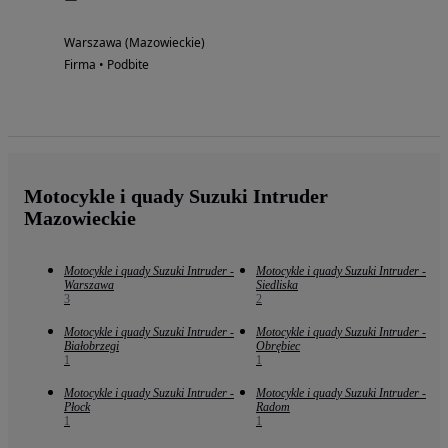
Warszawa (Mazowieckie)
Firma • Podbite
Motocykle i quady Suzuki Intruder
Mazowieckie
Motocykle i quady Suzuki Intruder -
Motocykle i quady Suzuki Intruder -
Warszawa
Siedliska
3
2
Motocykle i quady Suzuki Intruder -
Motocykle i quady Suzuki Intruder -
Białobrzegi
Obrębiec
1
1
Motocykle i quady Suzuki Intruder -
Motocykle i quady Suzuki Intruder -
Płock
Radom
1
1