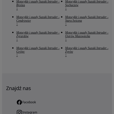
Motocykle i quady Suzuki Intruder -
Motocykle i quady Suzuki Intruder -
Brzóza
Sochaczew
1
1
Motocykle i quady Suzuki Intruder -
Motocykle i quady Suzuki Intruder -
Cendrowice
Stara Iwiczna
1
1
Motocykle i quady Suzuki Intruder -
Motocykle i quady Suzuki Intruder -
Żyrardów
Ostrów Mazowiecka
1
1
Motocykle i quady Suzuki Intruder -
Motocykle i quady Suzuki Intruder -
Grójec
Żyrów
1
1
Znajdź nas
Facebook
Instagram