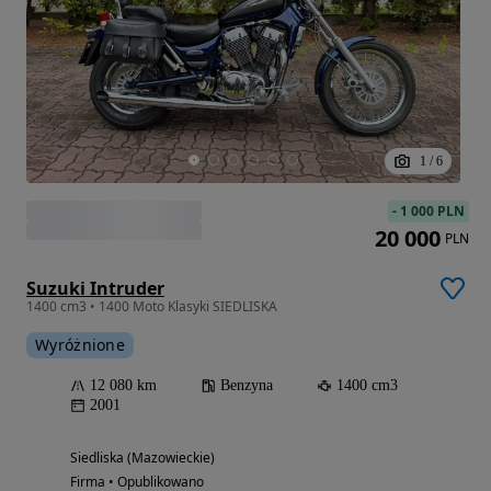
1
/
6
-
1 000 PLN
20 000
PLN
Suzuki Intruder
1400 cm3 • 1400 Moto Klasyki SIEDLISKA
Wyróżnione
12 080 km
Benzyna
1400 cm3
2001
Siedliska (Mazowieckie)
Firma • Opublikowano