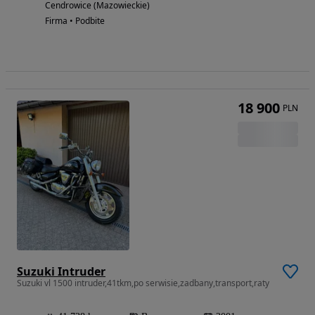
Cendrowice (Mazowieckie)
Firma • Podbite
18 900
PLN
Suzuki Intruder
Suzuki vl 1500 intruder,41tkm,po serwisie,zadbany,transport,raty