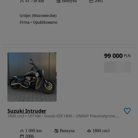
41 738 km
Benzyna
2001
Grójec (Mazowieckie)
Firma • Opublikowano
99 000
PLN
Suzuki Intruder
1800 cm3 • 107 KM • Suzuki VZR 1800 – UNIKAT Pneumatyczne zawieszenie
1 000 km
Benzyna
1800 cm3
2006