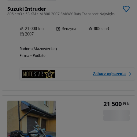
Suzuki Intruder
805 cm3 • 53 KM • M 800 2007 SAKWY Raty Transport Największy Wybór Moto w PL
21 000 km
Benzyna
805 cm3
2007
Radom (Mazowieckie)
Firma • Podbite
Zobacz ogłoszenia
21 500
PLN