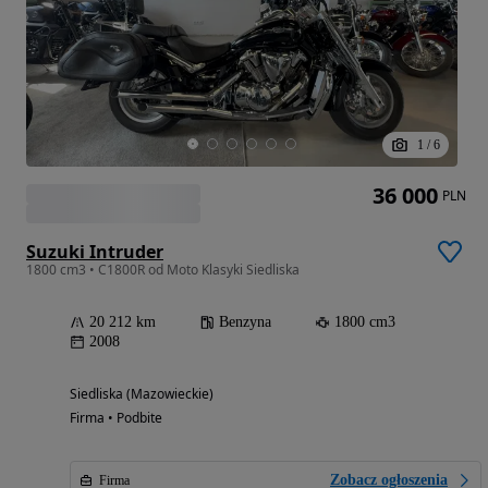
1
/
6
36 000
PLN
Suzuki Intruder
1800 cm3 • C1800R od Moto Klasyki Siedliska
20 212 km
Benzyna
1800 cm3
2008
Siedliska (Mazowieckie)
Firma • Podbite
Zobacz ogłoszenia
Firma