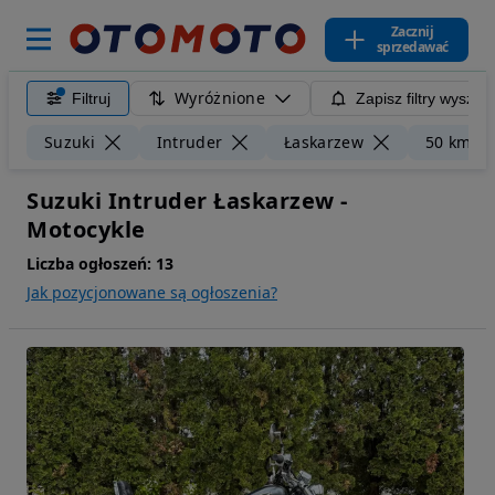
Zacznij
sprzedawać
Wyróżnione
Filtruj
Zapisz filtry wyszuk
Suzuki
Intruder
Łaskarzew
50 km
Suzuki Intruder Łaskarzew -
Motocykle
Liczba ogłoszeń:
13
Jak pozycjonowane są ogłoszenia?