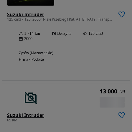
Suzuki Intruder
125 cm3 • 125, 2000r Niski Przebieg ! Kat. A1, B ! RATY ! Transport !
1 714 km
Benzyna
125 cm3
2000
Żyrów (Mazowieckie)
Firma • Podbite
13 000
PLN
Suzuki Intruder
65 KM