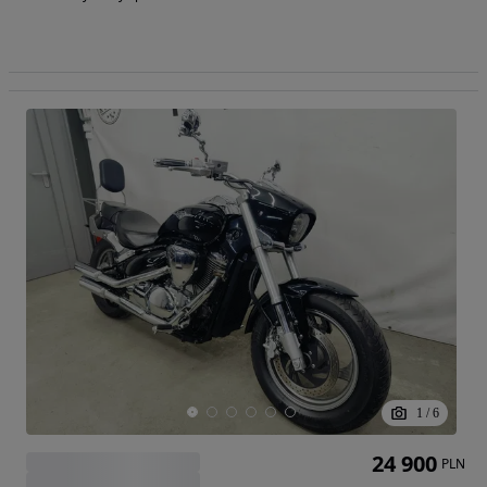
1
/
6
24 900
PLN