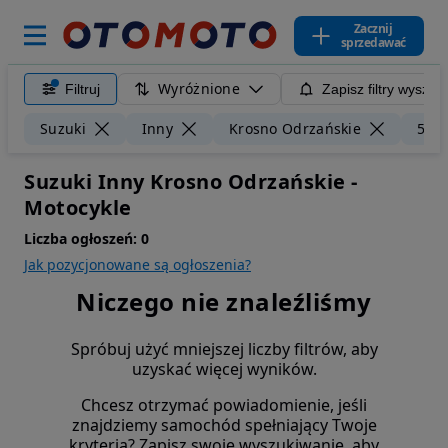
Zacznij
sprzedawać
Wyróżnione
Filtruj
Zapisz filtry wyszuk
Suzuki
Inny
Krosno Odrzańskie
50 
Suzuki Inny Krosno Odrzańskie -
Motocykle
Liczba ogłoszeń:
0
Jak pozycjonowane są ogłoszenia?
Niczego nie znaleźliśmy
Spróbuj użyć mniejszej liczby filtrów, aby
uzyskać więcej wyników.
Chcesz otrzymać powiadomienie, jeśli
znajdziemy samochód spełniający Twoje
kryteria? Zapisz swoje wyszukiwanie, aby