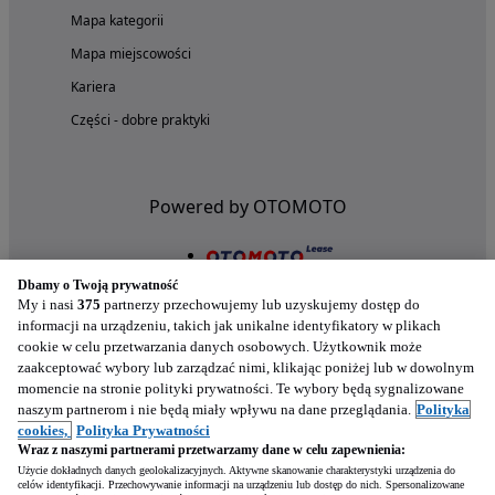
Mapa kategorii
Mapa miejscowości
Kariera
Części - dobre praktyki
Powered by OTOMOTO
Dbamy o Twoją prywatność
My i nasi
375
partnerzy przechowujemy lub uzyskujemy dostęp do
informacji na urządzeniu, takich jak unikalne identyfikatory w plikach
cookie w celu przetwarzania danych osobowych. Użytkownik może
zaakceptować wybory lub zarządzać nimi, klikając poniżej lub w dowolnym
momencie na stronie polityki prywatności. Te wybory będą sygnalizowane
naszym partnerom i nie będą miały wpływu na dane przeglądania.
Polityka
Nasze aplikacje w twoim telefonie
cookies,
Polityka Prywatności
Wraz z naszymi partnerami przetwarzamy dane w celu zapewnienia:
Użycie dokładnych danych geolokalizacyjnych. Aktywne skanowanie charakterystyki urządzenia do
celów identyfikacji. Przechowywanie informacji na urządzeniu lub dostęp do nich. Spersonalizowane