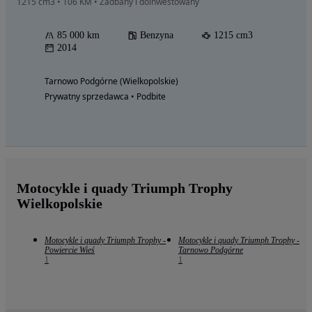
1215 cm3 • 106 KM • Zadbany i doinwestowany
85 000 km
Benzyna
1215 cm3
2014
Tarnowo Podgórne (Wielkopolskie)
Prywatny sprzedawca • Podbite
Motocykle i quady Triumph Trophy
Wielkopolskie
Motocykle i quady Triumph Trophy -
Motocykle i quady Triumph Trophy -
Powiercie Wieś
Tarnowo Podgórne
1
1