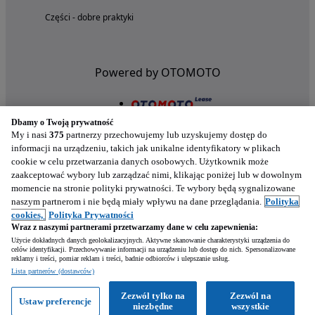
Części - dobre praktyki
Powered by OTOMOTO
Dbamy o Twoją prywatność
My i nasi
375
partnerzy przechowujemy lub uzyskujemy dostęp do
informacji na urządzeniu, takich jak unikalne identyfikatory w plikach
cookie w celu przetwarzania danych osobowych. Użytkownik może
zaakceptować wybory lub zarządzać nimi, klikając poniżej lub w dowolnym
momencie na stronie polityki prywatności. Te wybory będą sygnalizowane
naszym partnerom i nie będą miały wpływu na dane przeglądania.
Polityka
Nasze aplikacje w twoim telefonie
cookies,
Polityka Prywatności
Wraz z naszymi partnerami przetwarzamy dane w celu zapewnienia:
Użycie dokładnych danych geolokalizacyjnych. Aktywne skanowanie charakterystyki urządzenia do
celów identyfikacji. Przechowywanie informacji na urządzeniu lub dostęp do nich. Spersonalizowane
reklamy i treści, pomiar reklam i treści, badnie odbiorców i ulepszanie usług.
Lista partnerów (dostawców)
Zezwól tylko na
Zezwól na
Ustaw preferencje
niezbędne
wszystkie