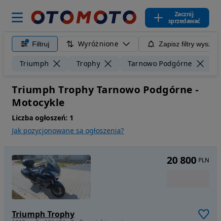
Zacznij
sprzedawać
Wyróżnione
Filtruj
Zapisz filtry wyszuk
Triumph
Trophy
Tarnowo Podgórne
Triumph Trophy Tarnowo Podgórne -
Motocykle
Liczba ogłoszeń:
1
Jak pozycjonowane są ogłoszenia?
20 800
PLN
Triumph Trophy