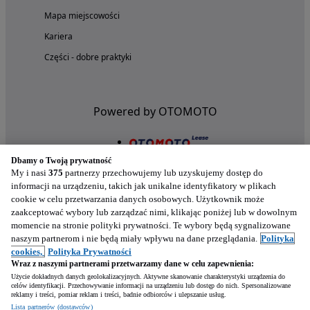
Mapa miejscowości
Kariera
Części - dobre praktyki
Powered by OTOMOTO
Dbamy o Twoją prywatność
My i nasi
375
partnerzy przechowujemy lub uzyskujemy dostęp do
informacji na urządzeniu, takich jak unikalne identyfikatory w plikach
cookie w celu przetwarzania danych osobowych. Użytkownik może
zaakceptować wybory lub zarządzać nimi, klikając poniżej lub w dowolnym
momencie na stronie polityki prywatności. Te wybory będą sygnalizowane
naszym partnerom i nie będą miały wpływu na dane przeglądania.
Polityka
Nasze aplikacje w twoim telefonie
cookies,
Polityka Prywatności
Wraz z naszymi partnerami przetwarzamy dane w celu zapewnienia:
Użycie dokładnych danych geolokalizacyjnych. Aktywne skanowanie charakterystyki urządzenia do
celów identyfikacji. Przechowywanie informacji na urządzeniu lub dostęp do nich. Spersonalizowane
reklamy i treści, pomiar reklam i treści, badnie odbiorców i ulepszanie usług.
Lista partnerów (dostawców)