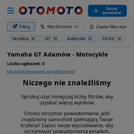
Zacznij
sprzedawać
Wyróżnione
Filtruj
Zapisz filtry wyszuk
Wy
Yamaha
GT
Adamów
50 km
Yamaha GT Adamów - Motocykle
Liczba ogłoszeń:
0
Jak pozycjonowane są ogłoszenia?
Niczego nie znaleźliśmy
Spróbuj użyć mniejszej liczby filtrów, aby
uzyskać więcej wyników.
Chcesz otrzymać powiadomienie, jeśli
znajdziemy samochód spełniający Twoje
kryteria? Zapisz swoje wyszukiwanie, aby
otrzymywać powiadomienia emailem.