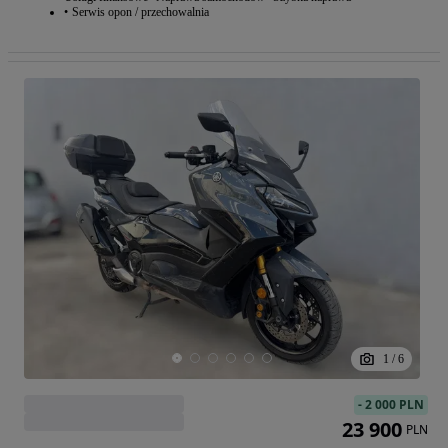
Serwis opon / przechowalnia
1
/
6
-
2 000 PLN
23 900
PLN