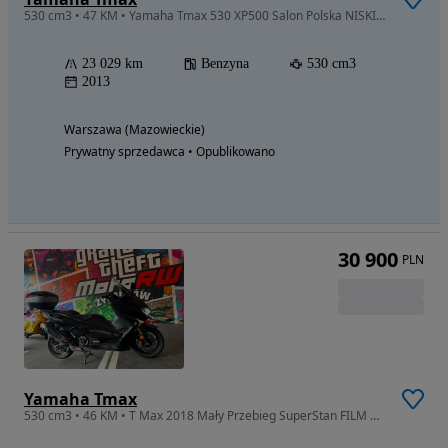
530 cm3 • 47 KM • Yamaha Tmax 530 XP500 Salon Polska NISKI PRZEBIEG!! Nowe opony !
23 029 km
Benzyna
530 cm3
2013
Warszawa (Mazowieckie)
Prywatny sprzedawca • Opublikowano
30 900
PLN
Yamaha Tmax
530 cm3 • 46 KM • T Max 2018 Mały Przebieg SuperStan FILM Dowóz Raty MotoRW