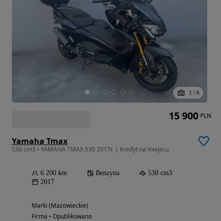
1
/
6
15 900
PLN
Yamaha Tmax
530 cm3 • YAMAHA TMAX 530 2017r. | Kredyt na miejscu
6 200 km
Benzyna
530 cm3
2017
Marki (Mazowieckie)
Firma • Opublikowano