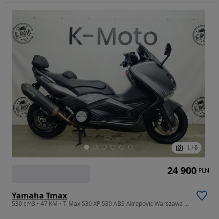
1
/
6
24 900
PLN
Yamaha Tmax
530 cm3 • 47 KM • T-Max 530 XP 530 ABS Akrapovic Warszawa K-Moto