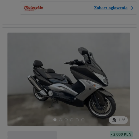
Zobacz ogłoszenia
1
/
6
-
2 000 PLN