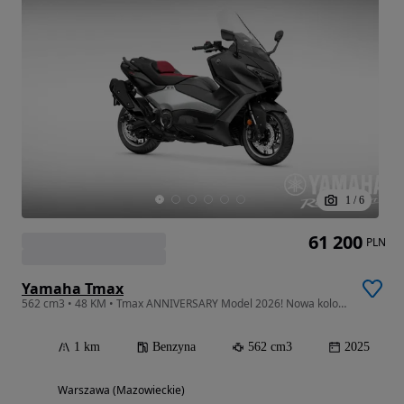
1
/
6
61 200
PLN
Yamaha Tmax
562 cm3 • 48 KM • Tmax ANNIVERSARY Model 2026! Nowa kolorystyka! Dealer WWA!
1 km
Benzyna
562 cm3
2025
Warszawa (Mazowieckie)