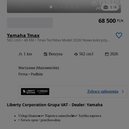
1
/
6
68 500
PLN
Yamaha Tmax
562 cm3 • 48 KM • Tmax TechMax Model 2026! Nowa kolorystyka! Dealer WWA! Gwarancja 5 lat
1 km
Benzyna
562 cm3
2026
Warszawa (Mazowieckie)
Firma • Podbite
Zobacz ogłoszenia
Liberty Corporation Grupa VAT - Dealer: Yamaha
Usługi finansowe
Naprawa samochodów
Szybka naprawa
Serwis opon / przechowalnia