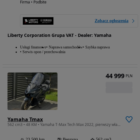
Firma • Podbite
Zobacz ogłoszenia
Liberty Corporation Grupa VAT - Dealer: Yamaha
Usługi finansowe
Naprawa samochodów
Szybka naprawa
Serwis opon / przechowalnia
44 999
PLN
Yamaha Tmax
562 cm3 • 48 KM • Yamaha T-Max Tech Max 2022, pierwszy właściciel, salon Pl. F.VAT
23 500 km
Benzyna
562 cm3