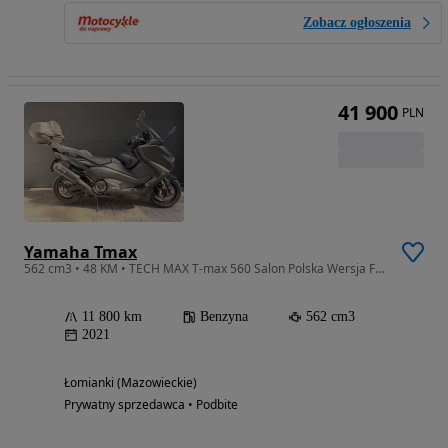
Zobacz ogłoszenia
41 900
PLN
Yamaha Tmax
562 cm3 • 48 KM • TECH MAX T-max 560 Salon Polska Wersja Full Mivv ceramiczny
11 800 km
Benzyna
562 cm3
2021
Łomianki (Mazowieckie)
Prywatny sprzedawca • Podbite