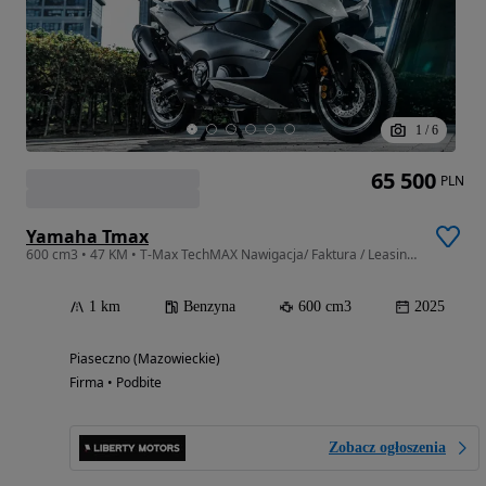
1
/
6
65 500
PLN
Yamaha Tmax
600 cm3 • 47 KM • T-Max TechMAX Nawigacja/ Faktura / Leasing / Kredyt / 5 lat Gwarnacji
1 km
Benzyna
600 cm3
2025
Piaseczno (Mazowieckie)
Firma • Podbite
Zobacz ogłoszenia