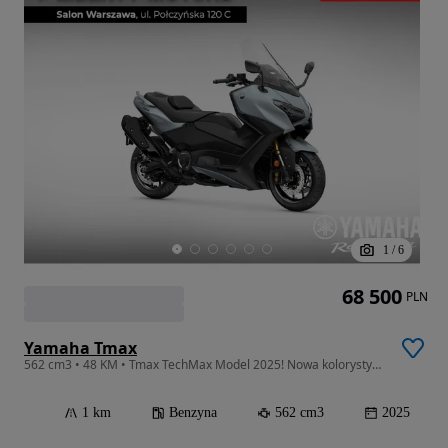
1
/
6
68 500
PLN
Yamaha Tmax
562 cm3 • 48 KM • Tmax TechMax Model 2025! Nowa kolorystyka! Dealer WWA!
1 km
Benzyna
562 cm3
2025