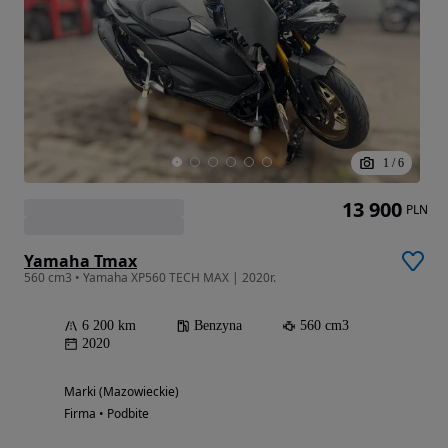
1
/
6
13 900
PLN
Yamaha Tmax
560 cm3 • Yamaha XP560 TECH MAX | 2020r.
6 200 km
Benzyna
560 cm3
2020
Marki (Mazowieckie)
Firma • Podbite