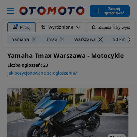
Zacznij
sprzedawać
Wyróżnione
Filtruj
Zapisz filtry wyszuk
Yamaha
Tmax
Warszawa
50 km
Yamaha Tmax Warszawa - Motocykle
Liczba ogłoszeń:
23
Jak pozycjonowane są ogłoszenia?