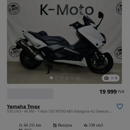
1
/
6
19 999
PLN
Yamaha Tmax
530 cm3 • 46 KM • T-Max 530 XP500 ABS Kategoria A2 Gwarancja Warszawa K-Moto
64 211 km
Benzyna
530 cm3