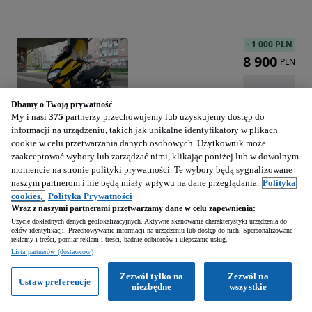
-
1 000 PLN
8 900
PLN
Dbamy o Twoją prywatność
My i nasi
375
partnerzy przechowujemy lub uzyskujemy dostęp do
informacji na urządzeniu, takich jak unikalne identyfikatory w plikach
Yamaha Tmax
cookie w celu przetwarzania danych osobowych. Użytkownik może
500 cm3 • T-max 500 od Moped promocja
zaakceptować wybory lub zarządzać nimi, klikając poniżej lub w dowolnym
momencie na stronie polityki prywatności. Te wybory będą sygnalizowane
naszym partnerom i nie będą miały wpływu na dane przeglądania.
Polityka
47 000 km
Benzyna
500 cm3
cookies,
Polityka Prywatności
2001
Wraz z naszymi partnerami przetwarzamy dane w celu zapewnienia:
Użycie dokładnych danych geolokalizacyjnych. Aktywne skanowanie charakterystyki urządzenia do
celów identyfikacji. Przechowywanie informacji na urządzeniu lub dostęp do nich. Spersonalizowane
Warszawa (Mazowieckie)
reklamy i treści, pomiar reklam i treści, badnie odbiorców i ulepszanie usług.
Firma • Podbite
Lista partnerów (dostawców)
Zezwól tylko na
Zezwól na
Ustaw preferencje
niezbędne
wszystkie