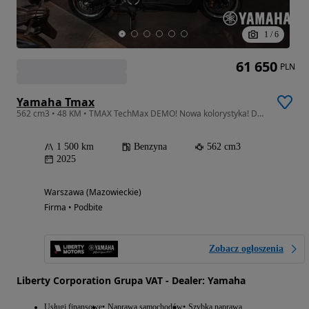
1
/
6
61 650
PLN
Yamaha Tmax
562 cm3 • 48 KM • TMAX TechMax DEMO! Nowa kolorystyka! Dealer WWA!
1 500 km
Benzyna
562 cm3
2025
Warszawa (Mazowieckie)
Firma • Podbite
Zobacz ogłoszenia
Liberty Corporation Grupa VAT - Dealer: Yamaha
Usługi finansowe
Naprawa samochodów
Szybka naprawa