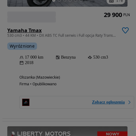
1
/
6
29 900
PLN
Yamaha Tmax
530 cm3 • 44 KM • DX ABS TC Full serwis i Full opcja Raty Transport
Wyróżnione
17 000 km
Benzyna
530 cm3
2018
Olszanka (Mazowieckie)
Firma • Opublikowano
Zobacz ogłoszenia