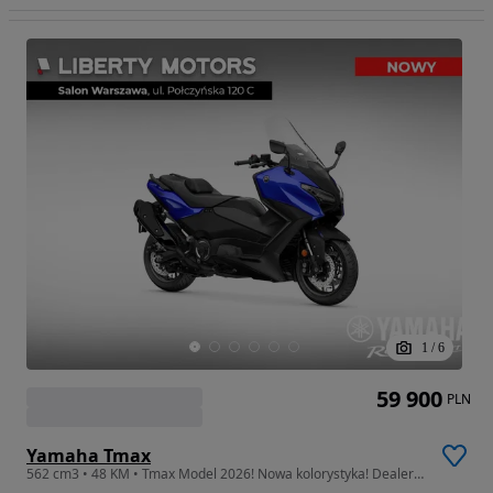
1
/
6
59 900
PLN
Yamaha Tmax
562 cm3 • 48 KM • Tmax Model 2026! Nowa kolorystyka! Dealer WWA! Gwarancja 5 lat.