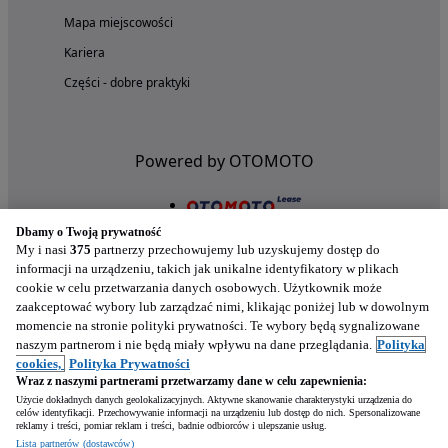
Mapa miejscowości
Kariera
Części - dobre praktyki
Powered by OTOMOTO
Dbamy o Twoją prywatność
My i nasi
375
partnerzy przechowujemy lub uzyskujemy dostęp do
informacji na urządzeniu, takich jak unikalne identyfikatory w plikach
cookie w celu przetwarzania danych osobowych. Użytkownik może
zaakceptować wybory lub zarządzać nimi, klikając poniżej lub w dowolnym
momencie na stronie polityki prywatności. Te wybory będą sygnalizowane
naszym partnerom i nie będą miały wpływu na dane przeglądania.
Polityka
Nasze aplikacje w twoim telefonie
cookies,
Polityka Prywatności
Wraz z naszymi partnerami przetwarzamy dane w celu zapewnienia:
Użycie dokładnych danych geolokalizacyjnych. Aktywne skanowanie charakterystyki urządzenia do
celów identyfikacji. Przechowywanie informacji na urządzeniu lub dostęp do nich. Spersonalizowane
reklamy i treści, pomiar reklam i treści, badnie odbiorców i ulepszanie usług.
Lista partnerów (dostawców)