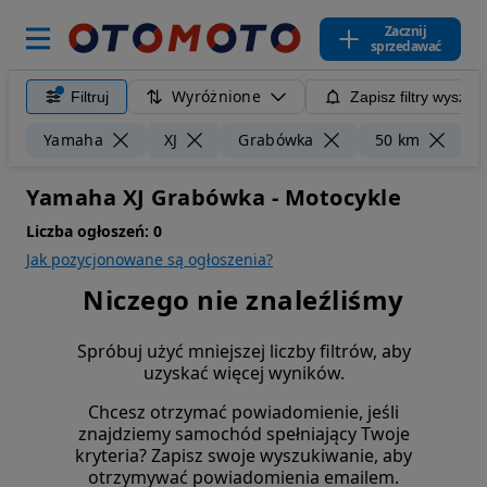
Zacznij
sprzedawać
Wyróżnione
Filtruj
Zapisz filtry wyszuk
Wy
Yamaha
XJ
Grabówka
50 km
Yamaha XJ Grabówka - Motocykle
Liczba ogłoszeń:
0
Jak pozycjonowane są ogłoszenia?
Niczego nie znaleźliśmy
Spróbuj użyć mniejszej liczby filtrów, aby
uzyskać więcej wyników.
Chcesz otrzymać powiadomienie, jeśli
znajdziemy samochód spełniający Twoje
kryteria? Zapisz swoje wyszukiwanie, aby
otrzymywać powiadomienia emailem.