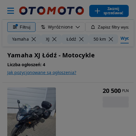
Zacznij
sprzedawać
Wyróżnione
Filtruj
Zapisz filtry wyszuk
Wyczyść 
Yamaha
XJ
Łódź
50 km
Yamaha XJ Łódź - Motocykle
Liczba ogłoszeń:
4
Jak pozycjonowane są ogłoszenia?
20 500
PLN