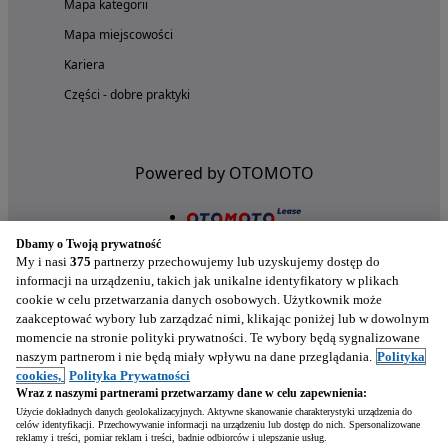
Mapa kategorii
Mapa miejscowości
Kariera
Części - dobre praktyki
Powered by OTOMOTO
Dbamy o Twoją prywatność
My i nasi
375
partnerzy przechowujemy lub uzyskujemy dostęp do
informacji na urządzeniu, takich jak unikalne identyfikatory w plikach
cookie w celu przetwarzania danych osobowych. Użytkownik może
zaakceptować wybory lub zarządzać nimi, klikając poniżej lub w dowolnym
momencie na stronie polityki prywatności. Te wybory będą sygnalizowane
naszym partnerom i nie będą miały wpływu na dane przeglądania.
Polityka
Nasze aplikacje w twoim telefonie
cookies,
Polityka Prywatności
Wraz z naszymi partnerami przetwarzamy dane w celu zapewnienia:
Użycie dokładnych danych geolokalizacyjnych. Aktywne skanowanie charakterystyki urządzenia do
celów identyfikacji. Przechowywanie informacji na urządzeniu lub dostęp do nich. Spersonalizowane
reklamy i treści, pomiar reklam i treści, badnie odbiorców i ulepszanie usług.