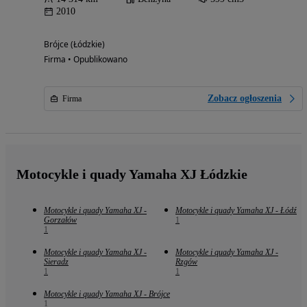
2010
Brójce (Łódzkie)
Firma • Opublikowano
Zobacz ogłoszenia
Firma
Motocykle i quady Yamaha XJ Łódzkie
Motocykle i quady Yamaha XJ -
Motocykle i quady Yamaha XJ - Łódź
Gorzałów
1
1
Motocykle i quady Yamaha XJ -
Motocykle i quady Yamaha XJ -
Sieradz
Rzgów
1
1
Motocykle i quady Yamaha XJ - Brójce
1