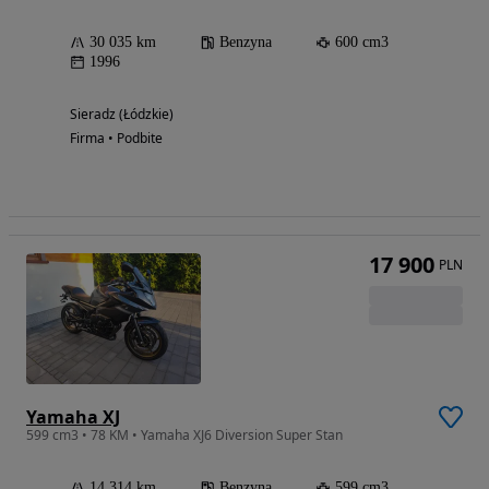
30 035 km
Benzyna
600 cm3
1996
Sieradz (Łódzkie)
Firma • Podbite
17 900
PLN
Yamaha XJ
599 cm3 • 78 KM • Yamaha XJ6 Diversion Super Stan
14 314 km
Benzyna
599 cm3