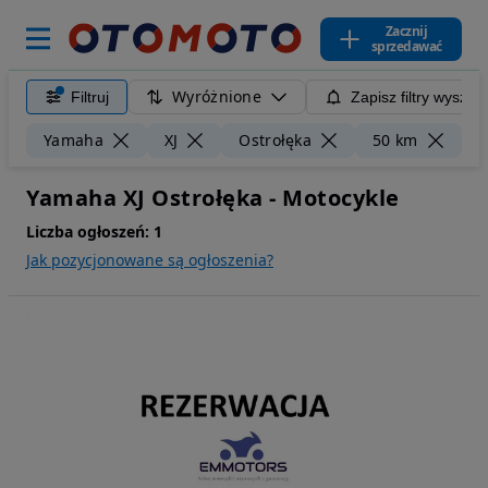
Zacznij
sprzedawać
Wyróżnione
Filtruj
Zapisz filtry wyszuk
Wy
Yamaha
XJ
Ostrołęka
50 km
Yamaha XJ Ostrołęka - Motocykle
Liczba ogłoszeń:
1
Jak pozycjonowane są ogłoszenia?