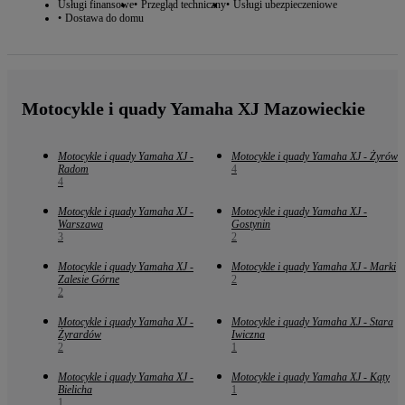
Usługi finansowe
Przegląd techniczny
Usługi ubezpieczeniowe
Dostawa do domu
Motocykle i quady Yamaha XJ Mazowieckie
Motocykle i quady Yamaha XJ -
Motocykle i quady Yamaha XJ - Żyrów
Radom
4
4
Motocykle i quady Yamaha XJ -
Motocykle i quady Yamaha XJ -
Warszawa
Gostynin
3
2
Motocykle i quady Yamaha XJ -
Motocykle i quady Yamaha XJ - Marki
Zalesie Górne
2
2
Motocykle i quady Yamaha XJ -
Motocykle i quady Yamaha XJ - Stara
Żyrardów
Iwiczna
2
1
Motocykle i quady Yamaha XJ -
Motocykle i quady Yamaha XJ - Kąty
Bielicha
1
1