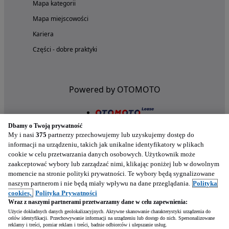
Mapa kategorii
Mapa miejscowości
Kariera
Części - dobre praktyki
Powered by OTOMOTO
Dbamy o Twoją prywatność
My i nasi
375
partnerzy przechowujemy lub uzyskujemy dostęp do
informacji na urządzeniu, takich jak unikalne identyfikatory w plikach
cookie w celu przetwarzania danych osobowych. Użytkownik może
zaakceptować wybory lub zarządzać nimi, klikając poniżej lub w dowolnym
momencie na stronie polityki prywatności. Te wybory będą sygnalizowane
naszym partnerom i nie będą miały wpływu na dane przeglądania.
Polityka
Nasze aplikacje w twoim telefonie
cookies,
Polityka Prywatności
Wraz z naszymi partnerami przetwarzamy dane w celu zapewnienia:
Użycie dokładnych danych geolokalizacyjnych. Aktywne skanowanie charakterystyki urządzenia do
celów identyfikacji. Przechowywanie informacji na urządzeniu lub dostęp do nich. Spersonalizowane
reklamy i treści, pomiar reklam i treści, badnie odbiorców i ulepszanie usług.