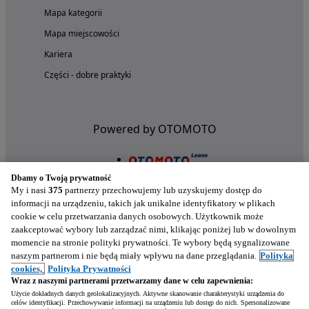
Mapa kategorii
Mapa miejscowości
Kariera
Części - dobre praktyki
Powered by OTOMOTO
Dbamy o Twoją prywatność
My i nasi
375
partnerzy przechowujemy lub uzyskujemy dostęp do
informacji na urządzeniu, takich jak unikalne identyfikatory w plikach
cookie w celu przetwarzania danych osobowych. Użytkownik może
zaakceptować wybory lub zarządzać nimi, klikając poniżej lub w dowolnym
momencie na stronie polityki prywatności. Te wybory będą sygnalizowane
naszym partnerom i nie będą miały wpływu na dane przeglądania.
Polityka
Nasze aplikacje w twoim telefonie
cookies,
Polityka Prywatności
Wraz z naszymi partnerami przetwarzamy dane w celu zapewnienia:
Użycie dokładnych danych geolokalizacyjnych. Aktywne skanowanie charakterystyki urządzenia do
celów identyfikacji. Przechowywanie informacji na urządzeniu lub dostęp do nich. Spersonalizowane