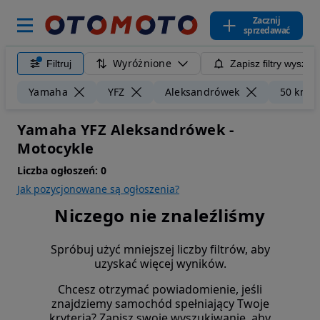
Zacznij
sprzedawać
Wyróżnione
Filtruj
Zapisz filtry wyszuk
Yamaha
YFZ
Aleksandrówek
50 km
Yamaha YFZ Aleksandrówek -
Motocykle
Liczba ogłoszeń:
0
Jak pozycjonowane są ogłoszenia?
Niczego nie znaleźliśmy
Spróbuj użyć mniejszej liczby filtrów, aby
uzyskać więcej wyników.
Chcesz otrzymać powiadomienie, jeśli
znajdziemy samochód spełniający Twoje
kryteria? Zapisz swoje wyszukiwanie, aby