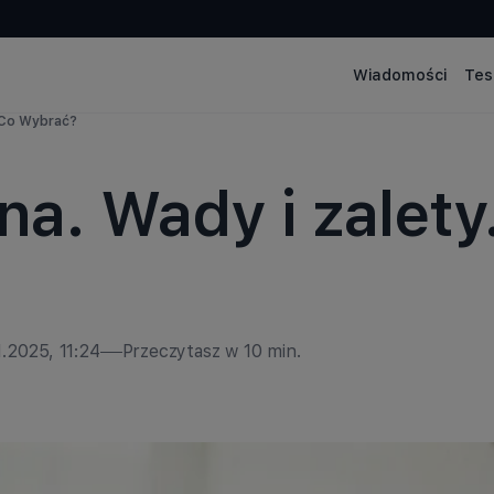
Wiadomości
Tes
. Co Wybrać?
na. Wady i zalet
1.2025, 11:24
Przeczytasz w
10
min.