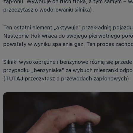
zapłonu. Wywołuje on ruch tłoka, a tym samym – 
przeczytasz o wodorowaniu silnika).
Ten ostatni element „aktywuje” przekładnię pojazd
Następnie tłok wraca do swojego pierwotnego położe
powstały w wyniku spalania gaz. Ten proces zachod
Silniki wysokoprężne i benzynowe różnią się przed
przypadku „benzyniaka” za wybuch mieszanki odpo
(
TUTAJ
przeczytasz o przewodach zapłonowych).