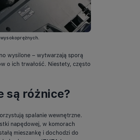
k wysokoprężnych.
no wysilone – wytwarzają sporą
w o ich trwałość. Niestety, często
e są różnice?
orzystują spalanie wewnętrzne.
nostki napędowej, w komorach
wstałą mieszankę i dochodzi do