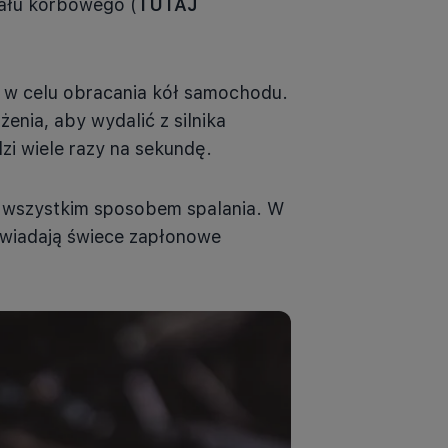
wału korbowego (
TUTAJ
u w celu obracania kół samochodu.
nia, aby wydalić z silnika
zi wiele razy na sekundę.
e wszystkim sposobem spalania. W
wiadają świece zapłonowe