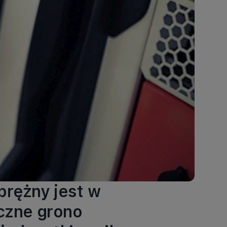
prężny jest w
iczne grono