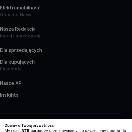
Elektromobilność
Otomoto News
Nasza Redakcja
Kupuj i sprzedawaj
Dla sprzedających
Dla kupujących
Pozostałe
Nasze API
Insights
Dbamy o Twoją prywatność
My i nasi
375
partnerzy przechowujemy lub uzyskujemy dostęp do
Polityka Prywatności