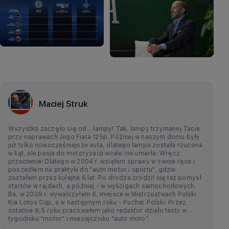
Maciej Struk
Wszystko zaczęło się od... lampy! Tak, lampy trzymanej Tacie
przy naprawach Jego Fiata 125p. Później w naszym domu były
już tylko nowocześniejsze auta, dlatego lampa została rzucona
w kąt, ale pasja do motoryzacji wcale nie umarła. Wręcz
przeciwnie! Dlatego w 2004 r. wziąłem sprawy w swoje ręce i
poszedłem na praktyki do "auto motor i sportu", gdzie
zostałem przez kolejne 6 lat. Po drodze zrodził się też pomysł
startów w rajdach, a później - w wyścigach samochodowych.
Ba, w 2009 r. wywalczyłem 6. miejsce w Mistrzostwach Polski
Kia Lotos Cup, a w następnym roku - Puchar Polski. Przez
ostatnie 9,5 roku pracowałem jako redaktor działu testy w
tygodniku "motor" i miesięczniku "auto moto".