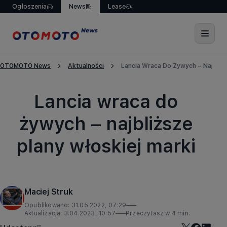
Ogłoszenia
News
Lease
OTOMOTO News
Aktualności
Lancia Wraca Do Żywych – Najbliżs
Aktualności
Lancia wraca do
żywych – najbliższe
plany włoskiej marki
Maciej Struk
Opublikowano:
31.05.2022, 07:29
Aktualizacja:
3.04.2023, 10:57
Przeczytasz w
4
min.