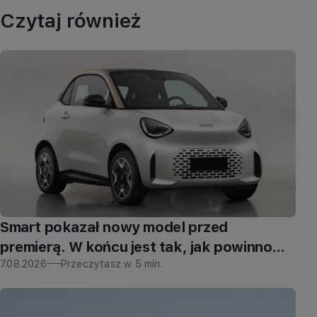
Czytaj również
Smart pokazał nowy model przed
premierą. W końcu jest tak, jak powinno
być
7.08.2026
Przeczytasz w
5
min.