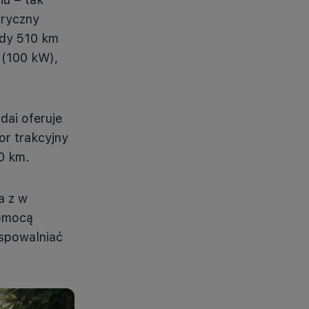
tryczny
gdy 510 km
 (100 kW),
ai oferuje
or trakcyjny
0 km.
a z w
pomocą
 spowalniać