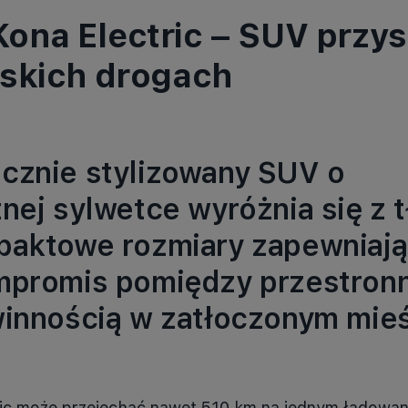
ona Electric – SUV przys
lskich drogach
cznie stylizowany SUV o
nej sylwetce wyróżnia się z 
paktowe rozmiary zapewniają
mpromis pomiędzy przestron
winnością w zatłoczonym mieś
ic może przejechać nawet 510 km na jednym ładowan