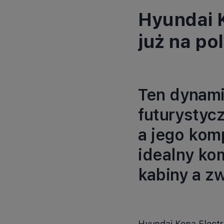
Hyundai K
już na po
Ten dynami
futurystycz
a jego kom
idealny ko
kabiny a z
Hyundai Kona Electr