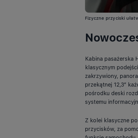
Fizyczne przyciski uła
Nowoczes
Kabina pasażerska 
klasycznym podejśc
zakrzywiony, panora
przekątnej 12,3” każ
pośrodku deski rozd
systemu informacyj
Z kolei klasyczne p
przycisków, za pomo
funkcje samochodu, 