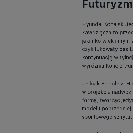
Futuryzm 
Hyundai Kona skutec
Zawdzięcza to przede
jakimkolwiek innym 
czyli łukowaty pas 
kontynuację w tylne
wyróżnia Konę z tłu
Jednak Seamless Hor
w projekcie nadwozi
formą, tworząc jed
modelu poprzedniej g
sportowego sznytu.