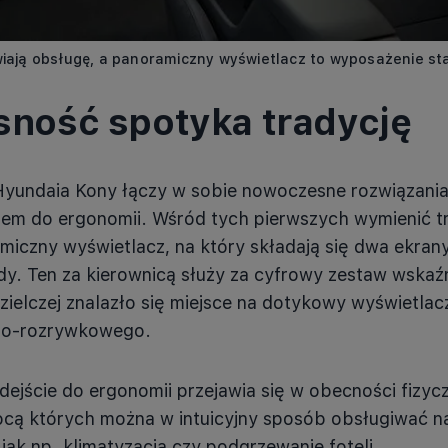
twiają obsługę, a panoramiczny wyświetlacz to wyposażenie s
ność spotyka tradycję
Hyundaia Kony łączy w sobie nowoczesne rozwiązania
iem do ergonomii. Wśród tych pierwszych wymienić t
miczny wyświetlacz, na który składają się dwa ekran
dy. Ten za kierownicą służy za cyfrowy zestaw wskaźn
zielczej znalazło się miejsce na dotykowy wyświetlac
no-rozrywkowego.
odejście do ergonomii przejawia się w obecności fizyc
cą których można w intuicyjny sposób obsługiwać na
jak np. klimatyzacja czy podgrzewanie foteli.