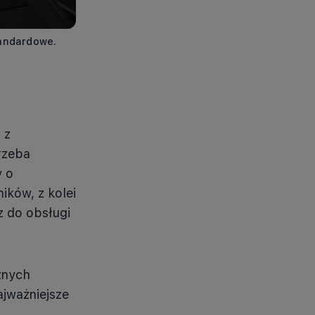
tandardowe.
 z
rzeba
y o
ików, z kolei
z do obsługi
znych
jważniejsze