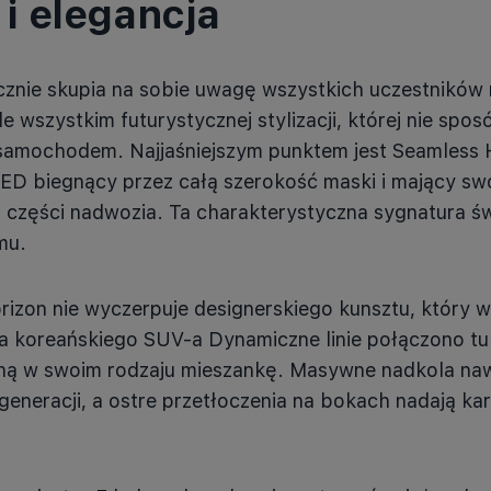
i elegancja
znie skupia na sobie uwagę wszystkich uczestników 
 wszystkim futurystycznej stylizacji, której nie spos
samochodem. Najjaśniejszym punktem jest Seamless 
LED biegnący przez całą szerokość maski i mający sw
j części nadwozia. Ta charakterystyczna sygnatura św
mu.
izon nie wyczerpuje designerskiego kunsztu, który w
a koreańskiego SUV-a Dynamiczne linie połączono tu
yną w swoim rodzaju mieszankę. Masywne nadkola naw
eneracji, a ostre przetłoczenia na bokach nadają kar