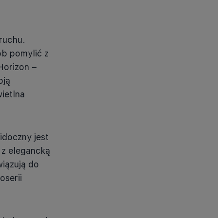
ruchu.
ób pomylić z
Horizon –
oją
ietlna
idoczny jest
 z elegancką
iązują do
oserii