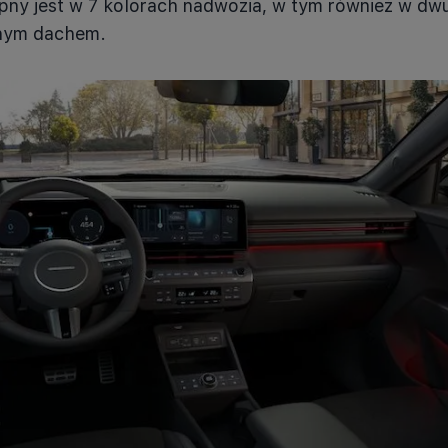
pny jest w 7 kolorach nadwozia, w tym również w d
rnym dachem.