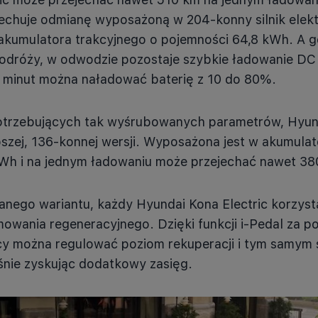
echuje odmianę wyposażoną w 204-konny silnik elek
 akumulatora trakcyjnego o pojemności 64,8 kWh. A 
odróży, w odwodzie pozostaje szybkie ładowanie DC
 minut można naładować baterię z 10 do 80%.
otrzebujących tak wyśrubowanych parametrów, Hyund
szej, 136-konnej wersji. Wyposażona jest w akumulat
kWh i na jednym ładowaniu może przejechać nawet 38
anego wariantu, każdy Hyundai Kona Electric korzyst
wania regeneracyjnego. Dzięki funkcji i-Pedal za 
cy można regulować poziom rekuperacji i tym samym
nie zyskując dodatkowy zasięg.