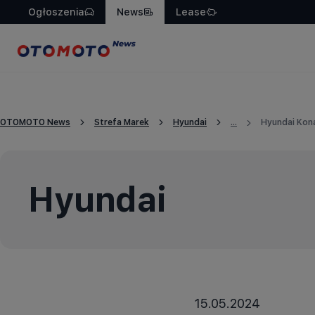
Ogłoszenia
News
Lease
Kona
OTOMOTO News
Strefa Marek
Hyundai
...
Hyundai Kona
Hyundai
15.05.2024