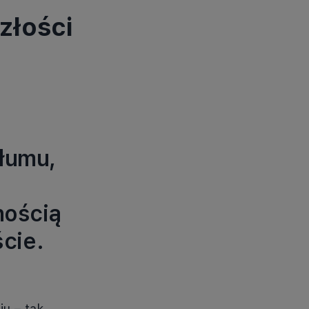
złości
tłumu,
nością
cie.
iu – tak