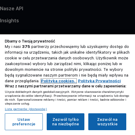
Nasze API
Insights
Dbamy o Twoją prywatność
My i nasi
375
partnerzy przechowujemy lub uzyskujemy dostęp do
informacji na urządzeniu, takich jak unikalne identyfikatory w plikach
Polityka Prywatności
cookie w celu przetwarzania danych osobowych. Użytkownik może
zaakceptować wybory lub zarządzać nimi, klikając poniżej lub w
Cookies
dowolnym momencie na stronie polityki prywatności. Te wybory
Zasady Serwisu
będą sygnalizowane naszym partnerom i nie będą miały wpływu na
dane przeglądania.
Polityka cookies,
Polityka Prywatności
Wraz z naszymi partnerami przetwarzamy dane w celu zapewnienia:
Strona korzysta z plików cookies w celu realizacji usług i
Użycie dokładnych danych geolokalizacyjnych. Aktywne skanowanie charakterystyki
urządzenia do celów identyfikacji. Przechowywanie informacji na urządzeniu lub dostęp
zgodnie z
Polityką Plików Cookies
. Możesz określić
do nich. Spersonalizowane reklamy i treści, pomiar reklam i treści, badnie odbiorców i
warunki przechowywania lub dostępu do plików
ulepszanie usług.
Lista partnerów (dostawców)
cookies w Twojej przeglądarce.
Grupa OLX sp. z o.o.
Ustaw
Zezwól tylko
Zezwól na
ul. Królowej Jadwigi 43
preferencje
na niezbędne
wszystkie
61-872 Poznań