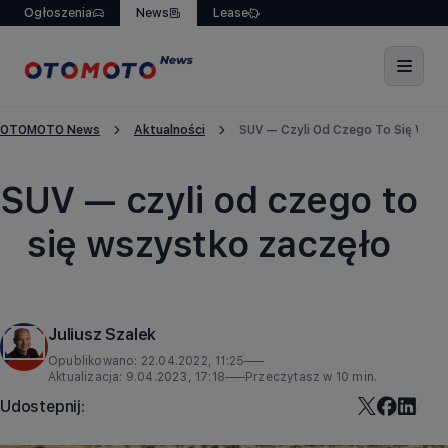
Ogłoszenia
News
Lease
OTOMOTO News
Aktualności
SUV — Czyli Od Czego To Się Wszy
Aktualności
SUV — czyli od czego to
się wszystko zaczęło
Juliusz Szalek
Opublikowano:
22.04.2022, 11:25
Aktualizacja:
9.04.2023, 17:18
Przeczytasz w
10
min.
Udostepnij: