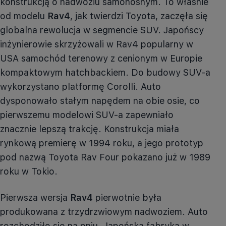
konstrukcją o nadwoziu samonośnym. To właśnie
od modelu
Rav4
, jak twierdzi Toyota, zaczęła się
globalna rewolucja w segmencie SUV. Japońscy
inżynierowie skrzyżowali w
Rav4
popularny w
USA samochód terenowy z cenionym w Europie
kompaktowym hatchbackiem. Do budowy SUV-a
wykorzystano platformę Corolli. Auto
dysponowało stałym napędem na obie osie, co
pierwszemu modelowi SUV-a zapewniało
znacznie lepszą trakcję. Konstrukcja miała
rynkową premierę w 1994 roku, a jego prototyp
pod nazwą Toyota
Rav
Four
pokazano już w 1989
roku w Tokio.
Pierwsza wersja
Rav4
pierwotnie była
produkowana z trzydrzwiowym nadwoziem. Auto
rozchodziło się na pniu. Japońska fabryka w