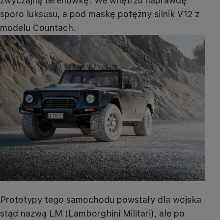
zwyczajną terenówkę. We wnętrzu naprawdę
sporo luksusu, a pod maskę potężny silnik
V12
z
modelu
Countach
.
Prototypy tego samochodu powstały dla wojska
stąd nazwą
LM
(Lamborghini Militari), ale po