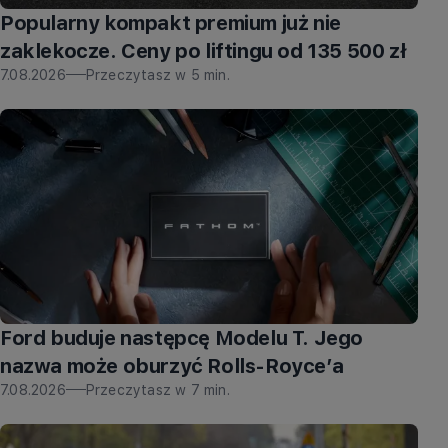
Popularny kompakt premium już nie
zaklekocze. Ceny po liftingu od 135 500 zł
7.08.2026
Przeczytasz w
5
min.
Ford buduje następcę Modelu T. Jego
nazwa może oburzyć Rolls-Royce’a
7.08.2026
Przeczytasz w
7
min.