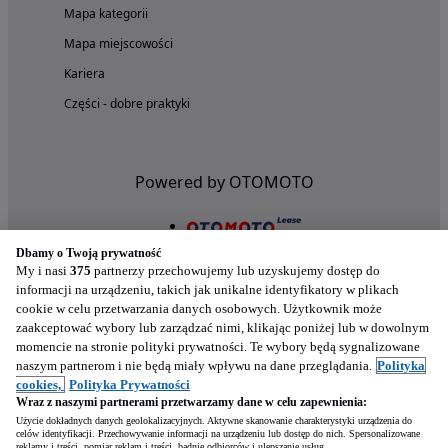
Mapa kategorii
Mapa miejscowości
Kariera
Części - dobre praktyki
Powered by OTOMOTO
Dbamy o Twoją prywatność
My i nasi
375
partnerzy przechowujemy lub uzyskujemy dostęp do
informacji na urządzeniu, takich jak unikalne identyfikatory w plikach
cookie w celu przetwarzania danych osobowych. Użytkownik może
zaakceptować wybory lub zarządzać nimi, klikając poniżej lub w dowolnym
momencie na stronie polityki prywatności. Te wybory będą sygnalizowane
naszym partnerom i nie będą miały wpływu na dane przeglądania.
Polityka
Nasze aplikacje w twoim telefonie
cookies,
Polityka Prywatności
Wraz z naszymi partnerami przetwarzamy dane w celu zapewnienia:
Użycie dokładnych danych geolokalizacyjnych. Aktywne skanowanie charakterystyki urządzenia do
celów identyfikacji. Przechowywanie informacji na urządzeniu lub dostęp do nich. Spersonalizowane
reklamy i treści, pomiar reklam i treści, badnie odbiorców i ulepszanie usług.