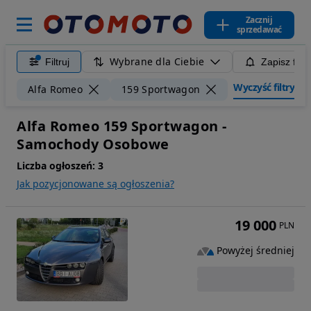
Zacznij
sprzedawać
Wybrane dla Ciebie
Filtruj
Zapisz filt
Wyczyść filtry
Alfa Romeo
159 Sportwagon
Alfa Romeo 159 Sportwagon -
Samochody Osobowe
Liczba ogłoszeń:
3
Jak pozycjonowane są ogłoszenia?
19 000
PLN
Powyżej średniej