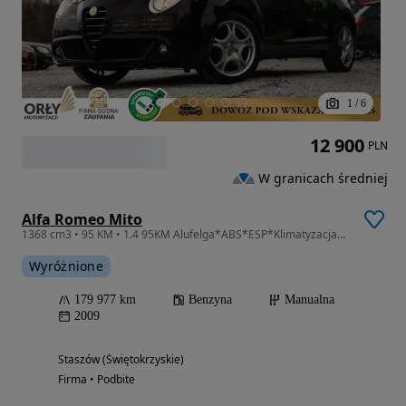
1
/
6
12 900
PLN
W granicach średniej
Alfa Romeo Mito
1368 cm3 • 95 KM • 1.4 95KM Alufelga*ABS*ESP*Klimatyzacja*Ładne Opony*
Wyróżnione
179 977 km
Benzyna
Manualna
2009
Staszów (Świętokrzyskie)
Firma • Podbite