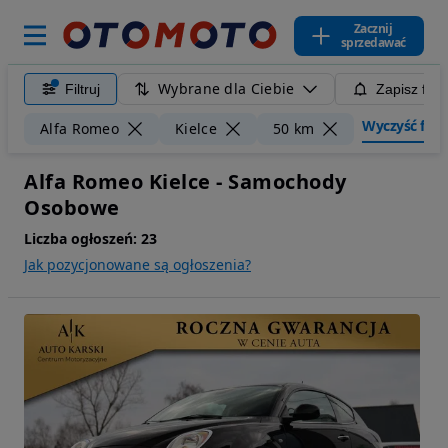
Zacznij
sprzedawać
Wybrane dla Ciebie
Filtruj
Zapisz filt
Wyczyść filtr
Alfa Romeo
Kielce
50 km
Alfa Romeo Kielce - Samochody
Osobowe
Liczba ogłoszeń:
23
Jak pozycjonowane są ogłoszenia?