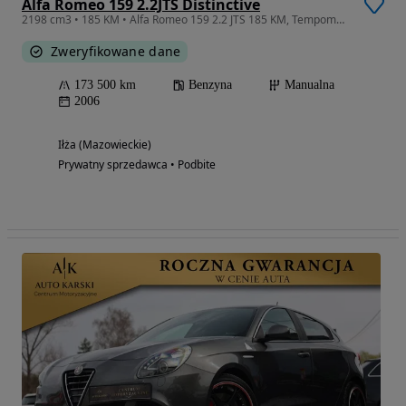
Alfa Romeo 159 2.2JTS Distinctive
2198 cm3 • 185 KM • Alfa Romeo 159 2.2 JTS 185 KM, Tempomat, Klimatronik, OC i przegląd
Zweryfikowane dane
173 500 km
Benzyna
Manualna
2006
Iłża (Mazowieckie)
Prywatny sprzedawca • Podbite