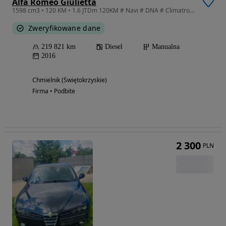
Alfa Romeo Giulietta
1598 cm3 • 120 KM • 1.6 JTDm 120KM # Navi # DNA # Climatronic # Parktronic # Piękny Kolor
Zweryfikowane dane
219 821 km
Diesel
Manualna
2016
Chmielnik (Świętokrzyskie)
Firma • Podbite
2 300
PLN