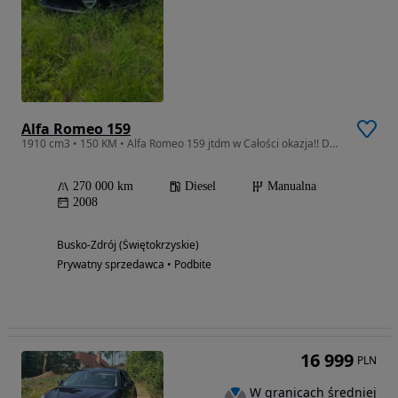
Alfa Romeo 159
1910 cm3 • 150 KM • Alfa Romeo 159 jtdm w Całości okazja!! Do negocjacji.
270 000 km
Diesel
Manualna
2008
Busko-Zdrój (Świętokrzyskie)
Prywatny sprzedawca • Podbite
16 999
PLN
W granicach średniej