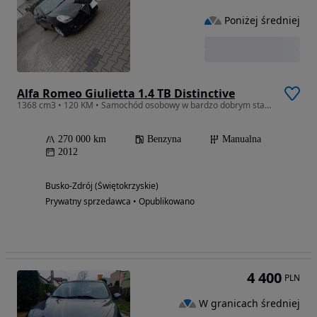
Poniżej średniej
Alfa Romeo Giulietta 1.4 TB Distinctive
1368 cm3 • 120 KM • Samochód osobowy w bardzo dobrym stanie
270 000 km
Benzyna
Manualna
2012
Busko-Zdrój (Świętokrzyskie)
Prywatny sprzedawca • Opublikowano
4 400
PLN
W granicach średniej