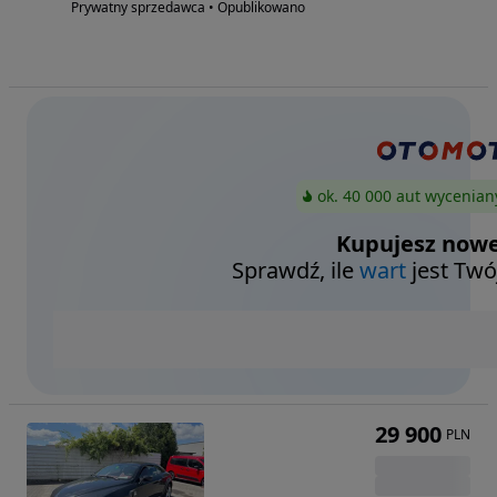
Prywatny sprzedawca • Opublikowano
ok. 40 000 aut wycenian
Kupujesz nowe
Sprawdź, ile
wart
jest Twó
29 900
PLN