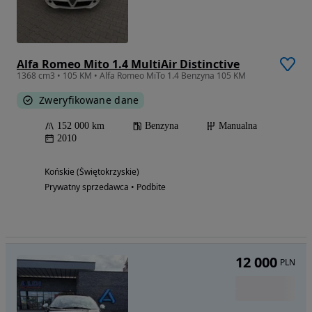
Alfa Romeo Mito 1.4 MultiAir Distinctive
1368 cm3 • 105 KM • Alfa Romeo MiTo 1.4 Benzyna 105 KM
Zweryfikowane dane
152 000 km
Benzyna
Manualna
2010
Końskie (Świętokrzyskie)
Prywatny sprzedawca • Podbite
12 000
PLN