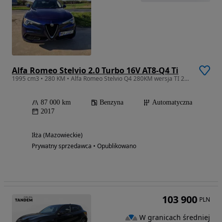
Alfa Romeo Stelvio 2.0 Turbo 16V AT8-Q4 Ti
1995 cm3 • 280 KM • Alfa Romeo Stelvio Q4 280KM wersja TI 2017 bardzo zadbana
87 000 km
Benzyna
Automatyczna
2017
Iłża (Mazowieckie)
Prywatny sprzedawca • Opublikowano
103 900
PLN
W granicach średniej