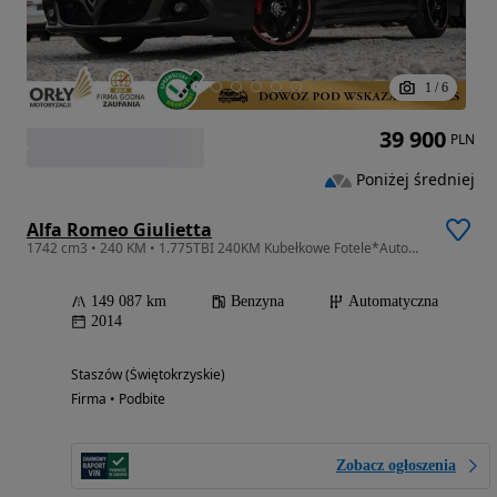
1
/
6
39 900
PLN
Poniżej średniej
Alfa Romeo Giulietta
1742 cm3 • 240 KM • 1.775TBI 240KM Kubełkowe Fotele*Automat*Klimatronic*Parktronic*Navi*
149 087 km
Benzyna
Automatyczna
2014
Staszów (Świętokrzyskie)
Firma • Podbite
Zobacz ogłoszenia