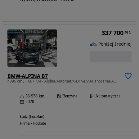
337 700
PLN
Poniżej średniej
BMW-ALPINA B7
4395 cm3 • 607 KM • Alpina/Automat/X-Drive/V8/Panorama/Ambiente/Kam360/Clim 4 Strefy/B&W
53 938 km
Benzyna
Automatyczna
2020
Łódź (Łódzkie)
Firma • Podbite