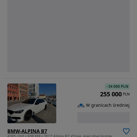
-
34 000 PLN
255 000
PLN
W granicach średniej
BMW-ALPINA B7
4395 cm3 • 608 KM • 2017 Alpina B7 xDrive, executive lounge