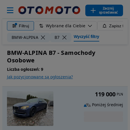
Zacznij
sprzedawać
Wybrane dla Ciebie
Filtruj
Zapisz filt
Wyczyść filtry
BMW-ALPINA
B7
BMW-ALPINA B7 - Samochody
Osobowe
Liczba ogłoszeń:
9
Jak pozycjonowane są ogłoszenia?
119 000
PLN
Poniżej średniej