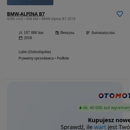
BMW-ALPINA B7
4395 cm3 • 608 KM • BMW Alpina B7 2018
107 000 km
Benzyna
Automatyczna
2018
Lubin (Dolnośląskie)
Prywatny sprzedawca • Podbite
ok. 40 000 aut wycenian
Kupujesz nowe
Sprawdź, ile
wart
jest Twó