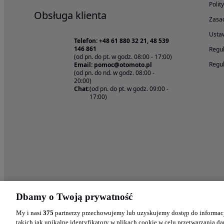
Polit
Obsługa klienta
Zasad
Ustaw
Telefon: +48 61 880 32 21, 48 539
146 861
Regul
(od pn. do pt. w godz. 08:00 - 17:00)
Regul
Email: pomoc@otomoto.pl
(od pn. do nd. w godz. 08:00 -
20:00)
Chat:
(od pn. do pt. w godz. 09:00 -
17:00)
Dbamy o Twoją prywatność
My i nasi
375
partnerzy przechowujemy lub uzyskujemy dostęp do informacj
takich jak unikalne identyfikatory w plikach cookie w celu przetwarzania 