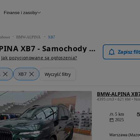
Finanse i zasoby
chody
Finansowanie
Leasing
dy
Narzędzie do wyceny samochodu
tryczne
Raport z inspekcji
obowe
BMW-ALPINA
XB7
m
Raport historii pojazdu
BMW-ALPINA XB7 - Samochody Osobowe
Otomoto News
Zapisz fi
wane
Jak pozycjonowane są ogłoszenia?
A
XB7
Wyczyść filtry
BMW-ALPINA XB
5 km
2025
Warszawa (Mazow