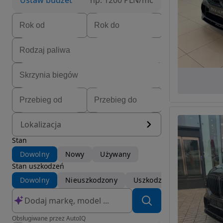
Ustaw budżet
np. 1200 PLN/mc
Lokalizacja
Stan
Dowolny
Nowy
Używany
Stan uszkodzeń
Dowolny
Nieuszkodzony
Uszkodzony
Obsługiwane przez AutoIQ