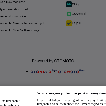
yka plików "cookies"
OLX.pl
y odpowiedzialnej AI
Otodom.pl
ienia plików cookie
Fixly.pl
amin dla Klientów Indywidualnych
amin dla Klientów Biznesowych
Powered by OTOMOTO
Wraz z naszymi partnerami przetwarzamy dane 
Użycie dokładnych danych geolokalizacyjnych. Akty
i na urządzeniu,
Nasze aplikacje w twoim telefonie
urządzenia do celów identyfikacji. Przechowywanie i
danych osobowych.