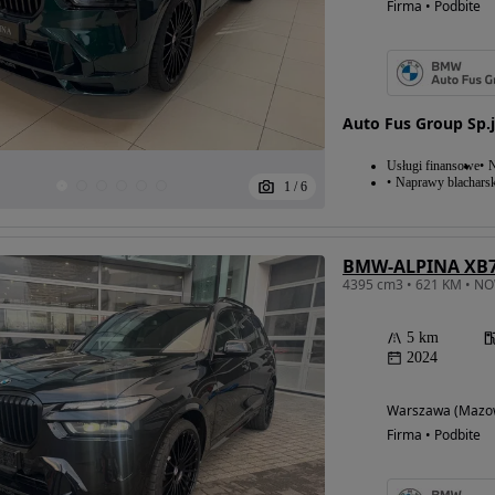
Firma • Podbite
Auto Fus Group Sp.j
Usługi finansowe
N
Naprawy blacharsk
1
/
6
BMW-ALPINA XB
5 km
2024
Warszawa (Mazow
Firma • Podbite