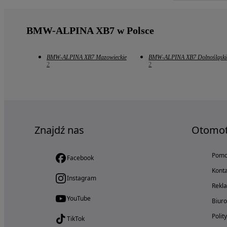
BMW-ALPINA XB7 w Polsce
BMW-ALPINA XB7 Mazowieckie
BMW-ALPINA XB7 Dolnośląski
2
2
Znajdź nas
Otomo
Pom
Facebook
Konta
Instagram
Rekl
YouTube
Biur
Polit
TikTok