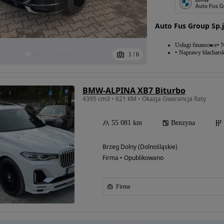
Auto Fus Group Sp.j
Usługi finansowe
N
Naprawy blacharsk
1
/
6
BMW-ALPINA XB7 Biturbo
4395 cm3 • 621 KM • Okazja Gwarancja Raty
55 081 km
Benzyna
Brzeg Dolny (Dolnośląskie)
Firma • Opublikowano
Firma