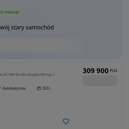
co miesiąc
Twój stary samochód
309 900
PLN
4395 cm3 • 621 KM • BMW X7 XB7 Alpina 4.4 biturbo 621KM Bardzo Bogata Wersja Czarny Mat
Automatyczna
2021