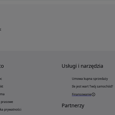
e
to
Usługi i narzędzia
oc
Umowa kupna sprzedaży
kt
Ile jest wart Twój samochód?
ama
Finansowanie
o prasowe
Partnerzy
yka prywatności