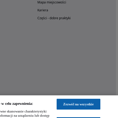
Mapa miejscowości
Kariera
Części - dobre praktyki
w celu zapewnienia:
Zezwól na wszystkie
wne skanowanie charakterystyki
nformacji na urządzeniu lub dostęp