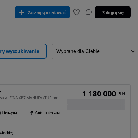
Zacznij sprzedawać
Zaloguj się
ltry wyszukiwania
1 180 000
7
PLN
4395 cm3 • 621 KM • Nowa ALPINA XB7 MANUFAKTUR rocznik 2025 edycja na koniec produkcji
Benzyna
Automatyczna
ieckie)