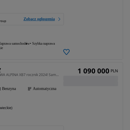
Zobacz ogłoszenia
aprawa samochodów
Szybka naprawa
ie
1 090 000
7
PLN
4395 cm3 • 621 KM • NOWA ALPINA XB7 rocznik 2024! Samochód gotowy do odbioru!
Benzyna
Automatyczna
ieckie)