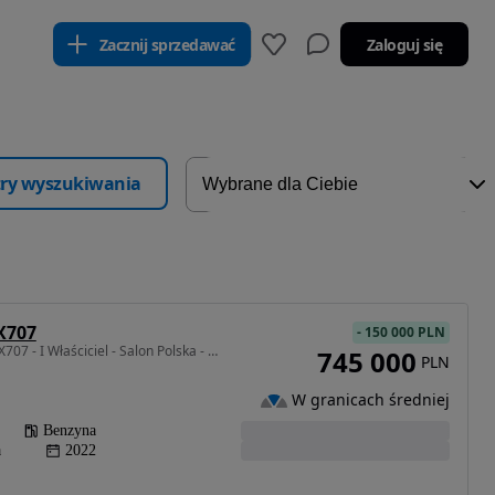
Zacznij sprzedawać
Zaloguj się
ltry wyszukiwania
X707
-
150 000 PLN
3982 cm3 • 707 KM • DBX707 - I Właściciel - Salon Polska - ASO
745 000
PLN
W granicach średniej
Benzyna
a
2022