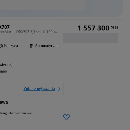
1 557 300
X707
PLN
3992 cm3 • 707 KM • Aston Martin DBX707 3,3 sek. 0-100 km/h
Benzyna
Automatyczna
ieckie)
wano
Zobacz ogłoszenia
zawa
sługi ubezpieczeniowe