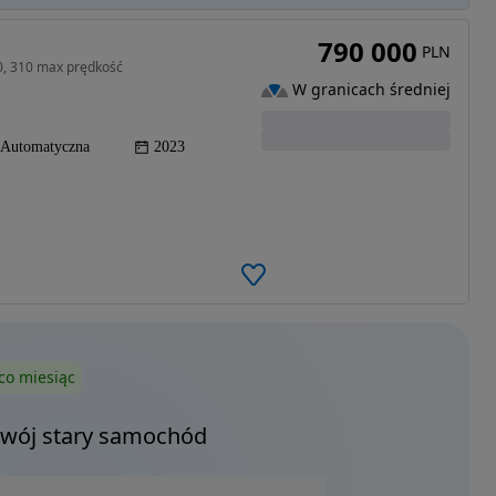
790 000
PLN
00, 310 max prędkość
W granicach średniej
Automatyczna
2023
co miesiąc
Twój stary samochód