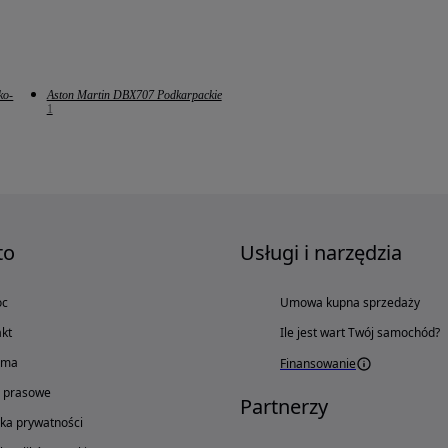
ko-
Aston Martin DBX707 Podkarpackie
1
to
Usługi i narzędzia
oc
Umowa kupna sprzedaży
kt
Ile jest wart Twój samochód?
ama
Finansowanie
o prasowe
Partnerzy
yka prywatności