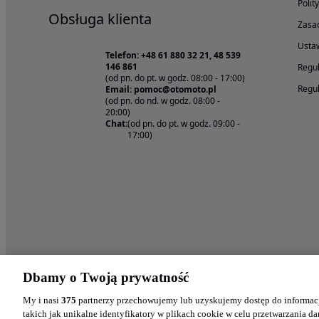
Polit
Obsługa klienta
Zasad
Ustaw
Telefon: +48 61 880 32 21, 48 539
146 861
Regul
(od pn. do pt. w godz. 08:00 - 17:00)
Regul
Email: pomoc@otomoto.pl
(od pn. do nd. w godz. 08:00 -
20:00)
Chat:
(od pn. do pt. w godz. 09:00 -
17:00)
Dbamy o Twoją prywatność
My i nasi
375
partnerzy przechowujemy lub uzyskujemy dostęp do informacj
takich jak unikalne identyfikatory w plikach cookie w celu przetwarzania 