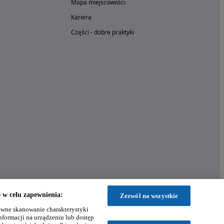
Mapa miejscowości
Kariera
Części - dobre praktyki
w celu zapewnienia:
Zezwól na wszystkie
wne skanowanie charakterystyki
nformacji na urządzeniu lub dostęp