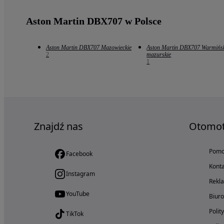
Aston Martin DBX707 w Polsce
Aston Martin DBX707 Mazowieckie
Aston Martin DBX707 Warmińs
2
mazurskie
1
Znajdź nas
Otomo
Pom
Facebook
Konta
Instagram
Rekl
YouTube
Biur
Polit
TikTok