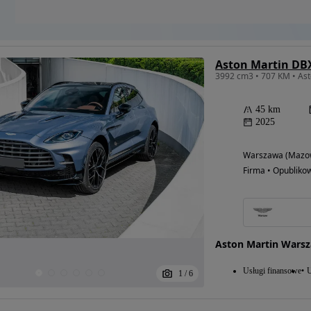
Aston Martin DB
45 km
2025
Warszawa (Mazow
Firma • Opubliko
Aston Martin Wars
Usługi finansowe
U
1
/
6