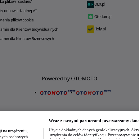
yka plików "cookies"
OLX.pl
y odpowiedzialnej AI
Otodom.pl
ienia plików cookie
Fixly.pl
amin dla Klientów Indywidualnych
amin dla Klientów Biznesowych
Powered by OTOMOTO
Wraz z naszymi partnerami przetwarzamy dane 
Użycie dokładnych danych geolokalizacyjnych. Akty
i na urządzeniu,
Nasze aplikacje w twoim telefonie
urządzenia do celów identyfikacji. Przechowywanie i
danych osobowych.