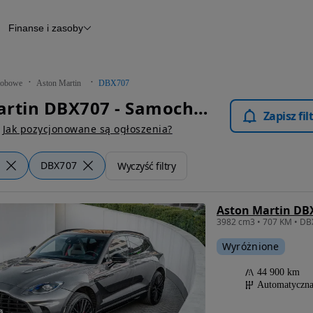
Finanse i zasoby
chody
Finansowanie
Leasing
dy
Narzędzie do wyceny samochodu
tryczne
Raport z inspekcji
obowe
Aston Martin
DBX707
m
Raport historii pojazdu
Aston Martin DBX707 - Samochody Osobowe
Otomoto News
Zapisz fi
wane
Jak pozycjonowane są ogłoszenia?
DBX707
Wyczyść filtry
Aston Martin DB
Wyróżnione
44 900 km
Automatyczn