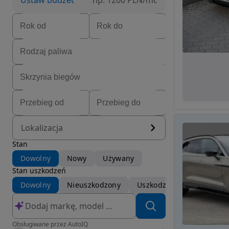
Ustaw budżet
np. 1200 PLN/mc
Lokalizacja
Stan
Dowolny
Nowy
Używany
Stan uszkodzeń
Dowolny
Nieuszkodzony
Uszkodzony
Obsługiwane przez AutoIQ