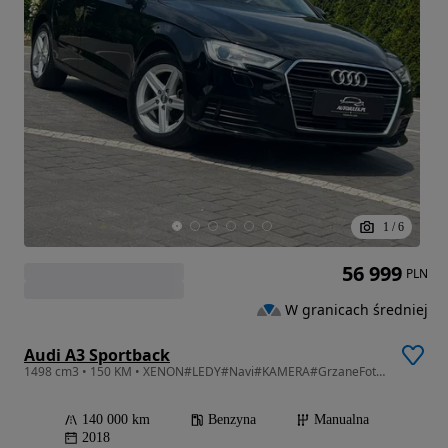
1
/
6
56 999
PLN
W granicach średniej
Audi A3 Sportback
1498 cm3 • 150 KM • XENON#LEDY#Navi#KAMERA#GrzaneFotele#PDC#radar#serwisowana#bezwypadkowa
140 000 km
Benzyna
Manualna
2018