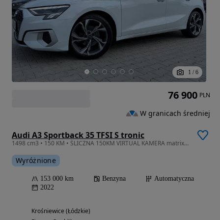
1
/
6
76 900
PLN
W granicach średniej
Audi A3 Sportback 35 TFSI S tronic
1498 cm3 • 150 KM • ŚLICZNA 150KM VIRTUAL KAMERA matrix distronic navi pdc chrom aso 22
Wyróżnione
153 000 km
Benzyna
Automatyczna
2022
Krośniewice (Łódzkie)