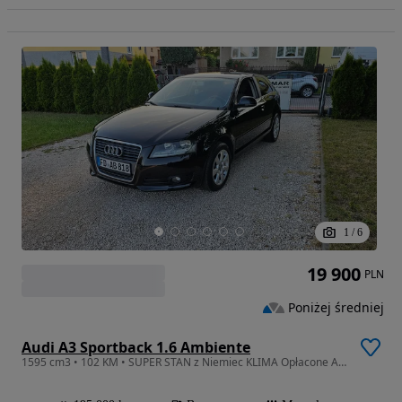
1
/
6
19 900
PLN
Poniżej średniej
Audi A3 Sportback 1.6 Ambiente
1595 cm3 • 102 KM • SUPER STAN z Niemiec KLIMA Opłacone ALUFELGI Bezwypadkowe