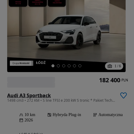
1
/
6
182 400
PLN
Audi A3 Sportback
1498 cm3 • 272 KM • S line TFSI e 200 kW S tronic * Pakiet Technology *
10 km
Hybryda Plug-in
Automatyczna
2026