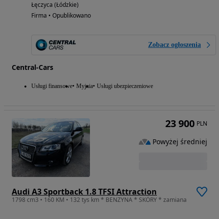
Łęczyca (Łódzkie)
Firma • Opublikowano
Zobacz ogłoszenia
Central-Cars
Usługi finansowe
Myjnia
Usługi ubezpieczeniowe
23 900
PLN
Powyżej średniej
Audi A3 Sportback 1.8 TFSI Attraction
1798 cm3 • 160 KM • 132 tys km * BENZYNA * SKÓRY * zamiana