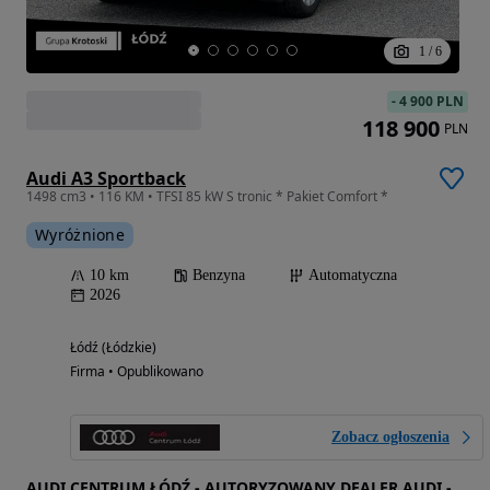
1
/
6
-
4 900 PLN
118 900
PLN
Audi A3 Sportback
1498 cm3 • 116 KM • TFSI 85 kW S tronic * Pakiet Comfort *
Wyróżnione
10 km
Benzyna
Automatyczna
2026
Łódź (Łódzkie)
Firma • Opublikowano
Zobacz ogłoszenia
AUDI CENTRUM ŁÓDŹ - AUTORYZOWANY DEALER AUDI -