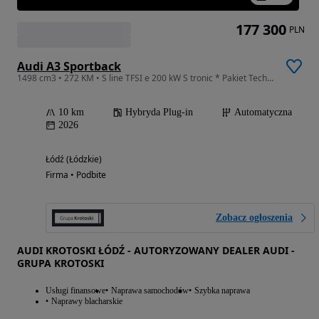
177 300
PLN
Audi A3 Sportback
1498 cm3 • 272 KM • S line TFSI e 200 kW S tronic * Pakiet Technology *
10 km
Hybryda Plug-in
Automatyczna
2026
Łódź (Łódzkie)
Firma • Podbite
Zobacz ogłoszenia
AUDI KROTOSKI ŁÓDŹ - AUTORYZOWANY DEALER AUDI -
GRUPA KROTOSKI
Usługi finansowe
Naprawa samochodów
Szybka naprawa
Naprawy blacharskie