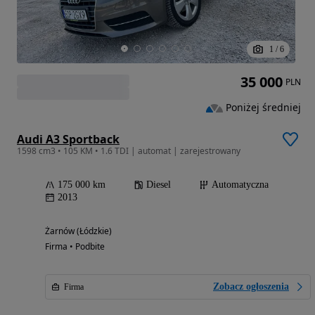
1
/
6
35 000
PLN
Poniżej średniej
Audi A3 Sportback
1598 cm3 • 105 KM • 1.6 TDI | automat | zarejestrowany
175 000 km
Diesel
Automatyczna
2013
Żarnów (Łódzkie)
Firma • Podbite
Zobacz ogłoszenia
Firma