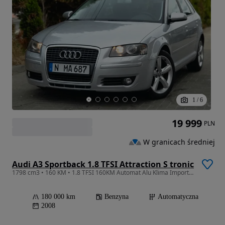
1
/
6
19 999
PLN
W granicach średniej
Audi A3 Sportback 1.8 TFSI Attraction S tronic
1798 cm3 • 160 KM • 1.8 TFSI 160KM Automat Alu Klima Import Raty Opłaty ASO !!!
180 000 km
Benzyna
Automatyczna
2008