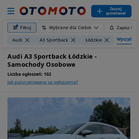
Zacznij
sprzedawać
Wybrane dla Ciebie
Filtruj
Zapisz filt
Wyczyść fil
Audi
A3 Sportback
Łódzkie
Audi A3 Sportback Łódzkie -
Samochody Osobowe
Liczba ogłoszeń:
102
Jak pozycjonowane są ogłoszenia?