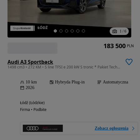
1
/
6
183 500
PLN
Audi A3 Sportback
1498 cm3 • 272 KM • S line TFSI e 200 kW S tronic * Pakiet Technology *
10 km
Hybryda Plug-in
Automatyczna
2026
Łódź (Łódzkie)
Firma • Podbite
Zobacz ogłoszenia