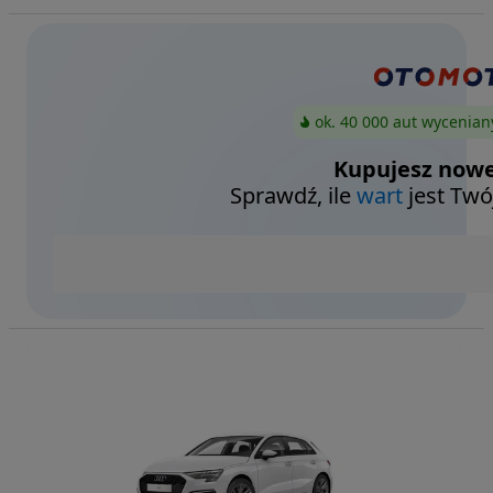
ok. 40 000 aut wycenian
Kupujesz nowe
Sprawdź, ile
wart
jest Twó