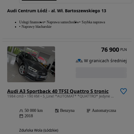
Audi Centrum Łódź - al. Wł. Bartoszewskiego 13
Usługi finansowe
Naprawa samochodów
Szybka naprawa
Naprawy blacharskie
76 900
PLN
W granicach średniej
Audi A3 Sportback 40 TFSI Quattro S tronic
1984 cm3 • 190 KM • S_Line! *AUTOMAT* *QUATTRO* Jedyne 58tys.km! 2018Grudzień Jak Nowa
50 000 km
Benzyna
Automatyczna
2018
Zduńska Wola (Łódzkie)