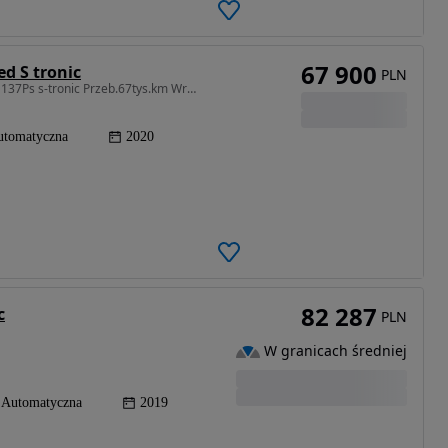
67 900
d S tronic
PLN
1968 cm3 • 136 KM • A4 AVANT 2.0 Tdi mild-hybrid 137Ps s-tronic Przeb.67tys.km Wrocław
utomatyczna
2020
82 287
c
PLN
W granicach średniej
Automatyczna
2019