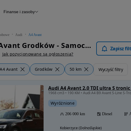
Finanse i zasoby
chody
Finansowanie
Leasing
dy
Narzędzie do wyceny samochodu
tryczne
Raport z inspekcji
obowe
Audi
A4 Avant
m
Raport historii pojazdu
Audi A4 Avant Grodków - Samochody Osobowe
Otomoto News
Zapisz fi
wane
Jak pozycjonowane są ogłoszenia?
A4 Avant
Grodków
50 km
Wyczyść filtry
Audi A4 Avant 2.0 TDI ultra S tronic
1968 cm3 • 190 KM • Audi A4 B9 Avant S-Line S-Tr
Wyróżnione
206 000 km
Diesel
Kobierzyce (Dolnośląskie)