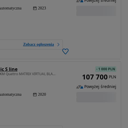
Powyżej średniej
Automatyczna
2023
Zobacz ogłoszenia
c S line
-
1 000 PLN
1968 cm3 • 204 KM • B9 Competition 3x S-Line 204KM Quattro MATRIX VIRTUAL BLACK EDITION !!
107 700
PLN
Powyżej średniej
Automatyczna
2020