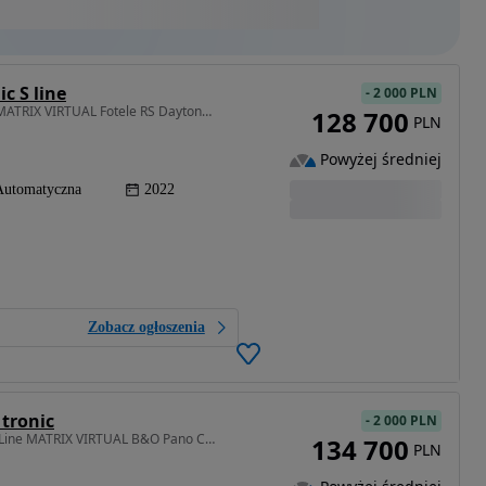
c S line
-
2 000 PLN
1968 cm3 • 204 KM • B9 3x S-Line 204KM Quattro MATRIX VIRTUAL Fotele RS Daytona PIĘKNY !!!
128 700
PLN
Powyżej średniej
Automatyczna
2022
Zobacz ogłoszenia
 tronic
-
2 000 PLN
1968 cm3 • 204 KM • B9 Competition Quattro 3x S-Line MATRIX VIRTUAL B&O Pano Carbon RS MAX
134 700
PLN