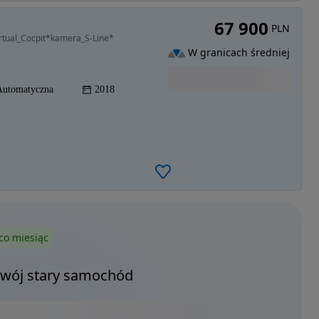
67 900
PLN
rtual_Cocpit*kamera_S-Line*
W granicach średniej
Automatyczna
2018
co miesiąc
Twój stary samochód