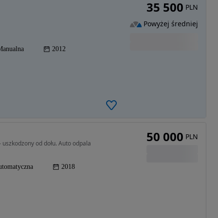
35 500
PLN
Powyżej średniej
Manualna
2012
50 000
PLN
– uszkodzony od dołu. Auto odpala
utomatyczna
2018