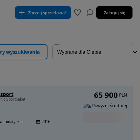
Zacznij sprzedawać
Zaloguj się
ltry wyszukiwania
65 900
 sport
PLN
onic Sportpaket
Powyżej średniej
Automatyczna
2016