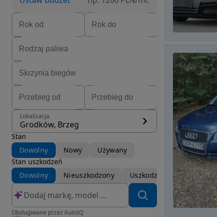
Ustaw budżet
np. 1200 PLN/mc
Lokalizacja
Grodków, Brzeg
Stan
Dowolny
Nowy
Używany
Stan uszkodzeń
Dowolny
Nieuszkodzony
Uszkodzony
Obsługiwane przez AutoIQ