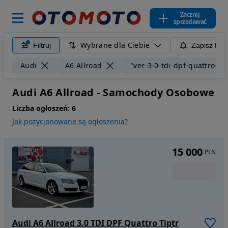
Zacznij
sprzedawać
Wybrane dla Ciebie
Filtruj
Zapisz filt
Audi
A6 Allroad
"ver-3-0-tdi-dpf-quattro-tip
Audi A6 Allroad - Samochody Osobowe
Liczba ogłoszeń:
6
Jak pozycjonowane są ogłoszenia?
15 000
PLN
Audi A6 Allroad 3.0 TDI DPF Quattro Tiptr