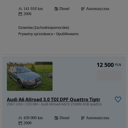
141 018 km
Diesel
Automatyczna
2006
Dziwnów (Zachodniopomorskie)
Prywatny sprzedawca • Opublikowano
12 500
PLN
Audi A6 Allroad 3.0 TDI DPF Quattro Tiptr
2967 cm3 • 233 KM • Audi Allroad A6C6 233KM ASB quattro
439 000 km
Diesel
Automatyczna
2008