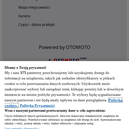
Mapa miejscowości
Kariera
Części - dobre praktyki
Powered by OTOMOTO
Dbamy o Twoją prywatność
My i nasi
375
partnerzy przechowujemy lub uzyskujemy dostęp do
informacji na urządzeniu, takich jak unikalne identyfikatory w plikach
cookie w celu przetwarzania danych osobowych. Użytkownik może
zaakceptować wybory lub zarządzać nimi, klikając poniżej lub w dowolnym
momencie na stronie polityki prywatności. Te wybory będą sygnalizowane
naszym partnerom i nie będą miały wpływu na dane przeglądania.
Polityka
Nasze aplikacje w twoim telefonie
cookies,
Polityka Prywatności
Wraz z naszymi partnerami przetwarzamy dane w celu zapewnienia:
Użycie dokładnych danych geolokalizacyjnych. Aktywne skanowanie charakterystyki urządzenia do
celów identyfikacji. Przechowywanie informacji na urządzeniu lub dostęp do nich. Spersonalizowane
reklamy i treści, pomiar reklam i treści, badnie odbiorców i ulepszanie usług.
Lista partnerów (dostawców)