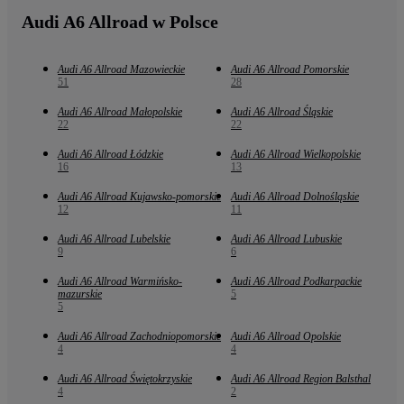
Audi A6 Allroad w Polsce
Audi A6 Allroad Mazowieckie
Audi A6 Allroad Pomorskie
51
28
Audi A6 Allroad Małopolskie
Audi A6 Allroad Śląskie
22
22
Audi A6 Allroad Łódzkie
Audi A6 Allroad Wielkopolskie
16
13
Audi A6 Allroad Kujawsko-pomorskie
Audi A6 Allroad Dolnośląskie
12
11
Audi A6 Allroad Lubelskie
Audi A6 Allroad Lubuskie
9
6
Audi A6 Allroad Warmińsko-
Audi A6 Allroad Podkarpackie
mazurskie
5
5
Audi A6 Allroad Zachodniopomorskie
Audi A6 Allroad Opolskie
4
4
Audi A6 Allroad Świętokrzyskie
Audi A6 Allroad Region Balsthal
4
2