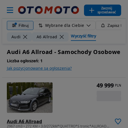
Zacznij
sprzedawać
Wybrane dla Ciebie
Filtruj
Zapisz filt
Wyczyść filtry
Audi
A6 Allroad
Audi A6 Allroad - Samochody Osobowe
Liczba ogłoszeń:
1
Jak pozycjonowane są ogłoszenia?
49 999
PLN
Audi A6 Allroad
2967 cm3 • 272 KM • 3.0/272kM*QUATTRO*S tronic*ALLROAD*Salon Pl*Bogate wyposażenie*Fv23%