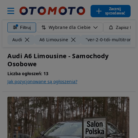
Zacznij
sprzedawać
Wybrane dla Ciebie
Filtruj
Zapisz filt
Audi
A6 Limousine
"ver-2-0-tdi-multitronic"
Audi A6 Limousine - Samochody
Osobowe
Liczba ogłoszeń:
13
Jak pozycjonowane są ogłoszenia?