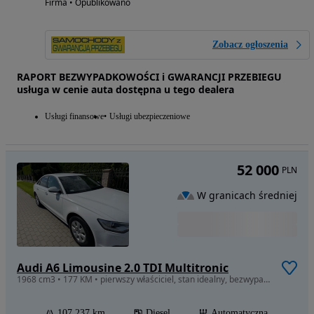
Firma • Opublikowano
Zobacz ogłoszenia
RAPORT BEZWYPADKOWOŚCI i GWARANCJI PRZEBIEGU
usługa w cenie auta dostępna u tego dealera
Usługi finansowe
Usługi ubezpieczeniowe
52 000
PLN
W granicach średniej
Audi A6 Limousine 2.0 TDI Multitronic
1968 cm3 • 177 KM • pierwszy właściciel, stan idealny, bezwypadkowy, salon Polska
107 237 km
Diesel
Automatyczna