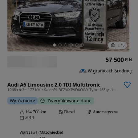
1
/
6
57 500
PLN
W granicach średniej
Audi A6 Limousine 2.0 TDI Multitronic
1968 cm3 • 177 KM • SalonPL BEZWYPADKOWY Tylko 165tys km Drewno Skóra Full-ASO
Wyróżnione
Zweryfikowane dane
164 700 km
Diesel
Automatyczna
2014
Warszawa (Mazowieckie)