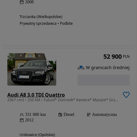
2008
Trzcianka (Wielkopolskie)
Prywatny sprzedawca • Podbite
52 900
PLN
W granicach średniej
Audi A8 3.0 TDI Quattro
2967 cm3 • 250 KM • FulLed* Distronik* Kamera* Masaże* Grzane-Wentylowane Fotele* LaneAsis
331 000 km
Diesel
Automatyczna
2012
Unikowice (Opolskie)