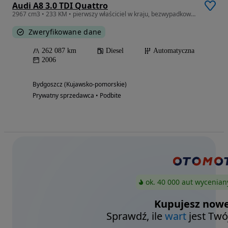
Audi A8 3.0 TDI Quattro
2967 cm3 • 233 KM • pierwszy właściciel w kraju, bezwypadkowy, nowy akumulator, zadbany
Zweryfikowane dane
262 087 km
Diesel
Automatyczna
2006
Bydgoszcz (Kujawsko-pomorskie)
Prywatny sprzedawca • Podbite
ok. 40 000 aut wycenian
Kupujesz nowe
Sprawdź, ile
wart
jest Twó