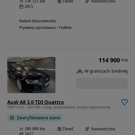
136 521 km
Diesel
Automatyczna
2015
Radom (Mazowieckie)
Prywatny sprzedawca • Podbite
114 900
PLN
W granicach średniej
Audi A8 3.0 TDI Quattro
2967 cm3 • 262 KM • Long, serwisowane, bogato wyposażone
Zweryfikowane dane
189 000 km
Diesel
Automatyczna
2017