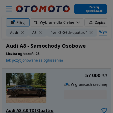
Zacznij
sprzedawać
Wybrane dla Ciebie
Filtruj
Zapisz filt
Wyczyść 
Audi
A8
"ver-3-0-tdi-quattro"
Audi A8 - Samochody Osobowe
Liczba ogłoszeń:
25
Jak pozycjonowane są ogłoszenia?
57 000
PLN
W granicach średniej
Audi A8 3.0 TDI Quattro