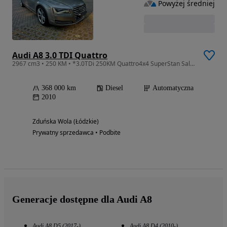
Powyżej średniej
Audi A8 3.0 TDI Quattro
2967 cm3 • 250 KM • *3.0TDi 250KM Quattro4x4 SuperStan SalonPL
368 000 km
Diesel
Automatyczna
2010
Zduńska Wola (Łódzkie)
Prywatny sprzedawca • Podbite
Generacje dostępne dla Audi A8
Audi A8 D5 (2017-)
Audi A8 D4 (2010-)