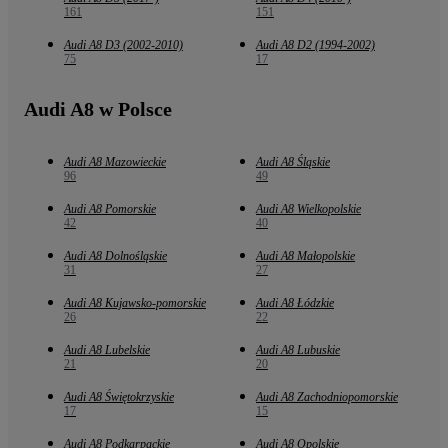
161
151
Audi A8 D3 (2002-2010)
Audi A8 D2 (1994-2002)
75
17
Audi A8 w Polsce
Audi A8 Mazowieckie
Audi A8 Śląskie
96
49
Audi A8 Pomorskie
Audi A8 Wielkopolskie
42
40
Audi A8 Dolnośląskie
Audi A8 Małopolskie
31
27
Audi A8 Kujawsko-pomorskie
Audi A8 Łódzkie
26
22
Audi A8 Lubelskie
Audi A8 Lubuskie
21
20
Audi A8 Świętokrzyskie
Audi A8 Zachodniopomorskie
17
15
Audi A8 Podkarpackie
Audi A8 Opolskie